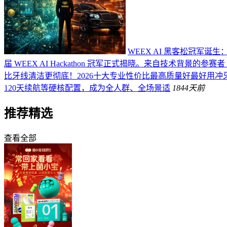
WEEX AI 黑客松冠军诞生
届 WEEX AI Hackathon 冠军正式揭晓。来自技术背景的参赛者 
比牙线清洁更彻底！2026十大专业性价比最高质量好最好用冲
120天续航等硬核配置，成为全人群、全场景适
184
4天前
推荐精选
查看全部