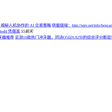
：揭秘人机协作的 AI 交易策略
转载链接：http://sqtv.net/info/
todd 凭借其
55
前天
牙器推荐
实测10款热门冲牙器，同诗O5以9.92分的综合评分断