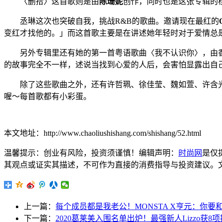
〈删拾〉这首歌则是由
陈珊妮
创作，同时也是这张专辑的
丞琳这次也突破自我，挑战R&B的歌曲。邀请现在最红的
变红才找他的。」而这首歌主要是在讲述她年轻时对于爱情总是
另外专辑里还有她的第一首粤语歌曲〈我不认识你〉，由
的故事完全不一样，述说当找到心爱的人后，会害怕显露出自
除了这些歌曲之外，还有许哲珮、徐佳莹、魏如萱、许含光
喔～每首歌都有小彩蛋。
本文地址：http://www.chaoliushishang.com/shishang/52.html
温馨提示：创业有风险，投资须谨慎！编辑声明：
时尚网
是仅
其观点或证实其描述，不可作为直接的消费指导与投资建议。文章内容仅
上一篇：
每个成员都是我老公！MONSTA X亨元：你
下一篇：
2020葛莱美入围名单出炉！最强新人Lizzo获8