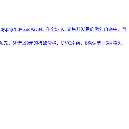
bencandy.php?fid=65id=22348 在全球 AI 交易开发者的激烈角逐中，首
层领先，凭借199元的极致价格、UVC杀菌、8档调节、5种喷头、