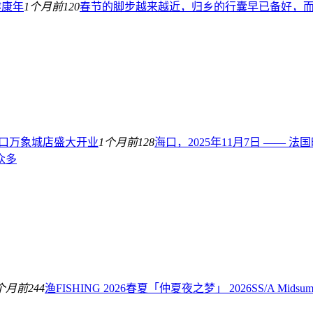
健康年
1个月前
120
春节的脚步越来越近，归乡的行囊早已备好，而 
h海口万象城店盛大开业
1个月前
128
海口，2025年11月7日 ——
众多
个月前
244
渔FISHING 2026春夏「仲夏夜之梦」 2026SS/A Mids