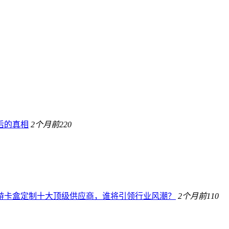
后的真相
2个月前
220
桌游卡盒定制十大顶级供应商，谁将引领行业风潮？
2个月前
110