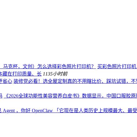
、马克杯，文创）怎么选择彩色照片打印机？
买彩色照片打印机，
本藏在打印质量、长
113
5小时前
更省心
装修党必看！选全屋定制真的不用瞎比价、踩坑试错，不
码
《2026全球功能性美容营养白皮书》数据显示，中国口服胶原肽
 Agent ，你好 OpenClaw 「它现在是人类历史上规模最大