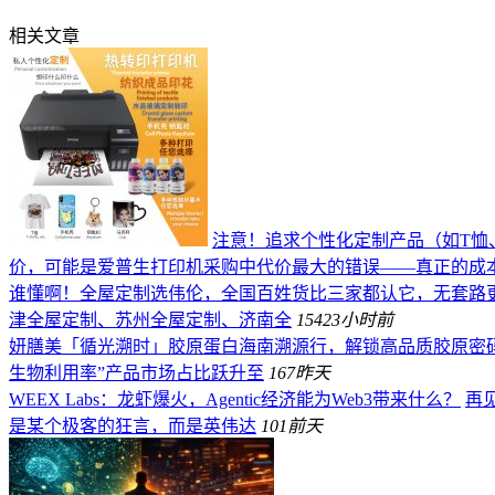
相关文章
注意！追求个性化定制产品（如T恤
价，可能是爱普生打印机采购中代价最大的错误——真正的成
谁懂啊！全屋定制选伟伦，全国百姓货比三家都认它，无套路
津全屋定制、苏州全屋定制、济南全
154
23小时前
妍膳美「循光溯时」胶原蛋白海南溯源行，解锁高品质胶原密
生物利用率”产品市场占比跃升至
167
昨天
WEEX Labs：龙虾爆火，Agentic经济能为Web3带来什么？
再见
是某个极客的狂言，而是英伟达
101
前天