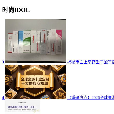
时尚IDOL
3
揭秘市面上草药壬二酸背
4
【重磅盘点】2026全球