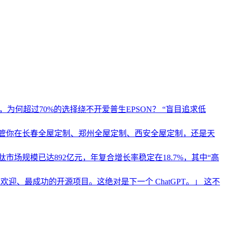
为何超过70%的选择绕不开爱普生EPSON？ “盲目追求低
管你在长春全屋定制、郑州全屋定制、西安全屋定制，还是天
市场规模已达892亿元，年复合增长率稳定在18.7%，其中“高
、最受欢迎、最成功的开源项目。这绝对是下一个 ChatGPT。」 这不