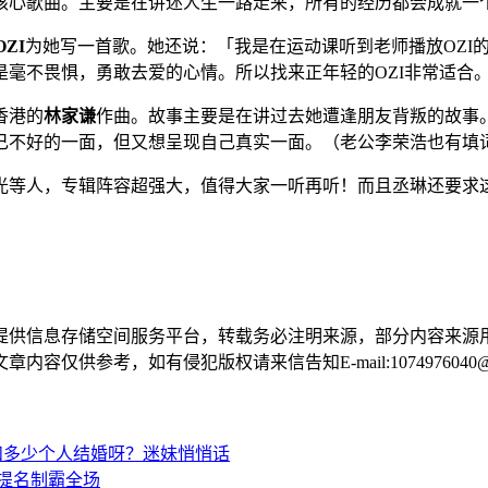
核心歌曲。主要是在讲述人生一路走来，所有的经历都会成就一
OZI
为她写一首歌。她还说：「我是在运动课听到老师播放OZI的
毫不畏惧，勇敢去爱的心情。所以找来正年轻的OZI非常适合
香港的
林家谦
作曲。故事主要是在讲过去她遭逢朋友背叛的故事
己不好的一面，但又想呈现自己真实一面。（老公李荣浩也有填
等人，专辑阵容超强大，值得大家一听再听！而且丞琳还要求这
提供信息存储空间服务平台，转载务必注明来源，部分内容来源
供参考，如有侵犯版权请来信告知E-mail:1074976040@q
要和多少个人结婚呀？迷妹悄悄话
项提名制霸全场