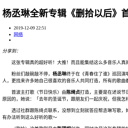
杨丞琳全新专辑《删拾以后》
2019-12-09 22:51
网络
分享到：
这张专辑真的超好听！大推！而且能集结这么多音乐人真
粉丝们敲碗敲不停，
杨丞琳
终于在《青春住了谁》巡回演
人，更找来许多她自己很喜欢的音乐人共同打造，所有的歌曲
首波主打歌〈节日快乐〉由
陈绮贞
打造，主要是在述说节
原因的，她说：「去年的圣诞节，跟朋友们一起庆祝，但我怎
透过社群跟陈绮贞联系，没想到立刻就答应帮丞琳写歌，她
有办法听到这么好听的歌～