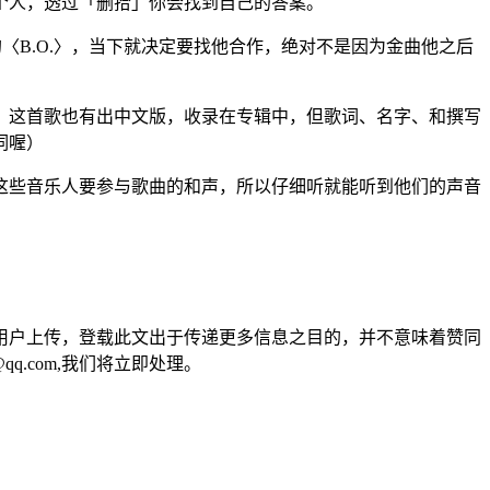
个人，透过「删拾」你会找到自己的答案。
〈B.O.〉，当下就决定要找他合作，绝对不是因为金曲他之后
。
。这首歌也有出中文版，收录在专辑中，但歌词、名字、和撰写
词喔）
些音乐人要参与歌曲的和声，所以仔细听就能听到他们的声音
用户上传，登载此文出于传递更多信息之目的，并不意味着赞同
q.com,我们将立即处理。