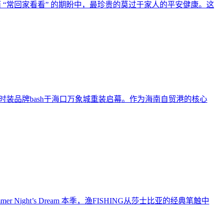
“常回家看看” 的期盼中，最珍贵的莫过于家人的平安健康。这
 法国时装品牌bash于海口万象城重装启幕。作为海南自贸港的核心
ummer Night’s Dream 本季，渔FISHING从莎士比亚的经典笔触中