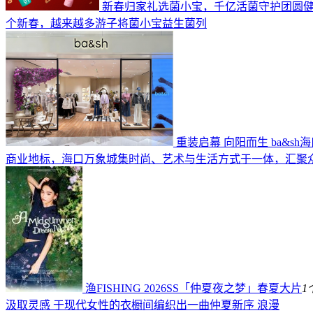
新春归家礼选菌小宝，千亿活菌守护团圆
个新春，越来越多游子将菌小宝益生菌列
重装启幕 向阳而生 ba&s
商业地标，海口万象城集时尚、艺术与生活方式于一体，汇聚
渔FISHING 2026SS「仲夏夜之梦」春夏大片
1
汲取灵感 于现代女性的衣橱间编织出一曲仲夏新序 浪漫