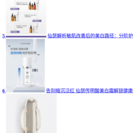
5
仙瑟解析敏肌改善后的美白路径：分阶护
6
告别暗沉泛红 仙瑟传明酸美白霜解锁健