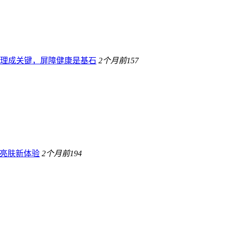
理成关键，屏障健康是基石
2个月前
157
康亮肤新体验
2个月前
194