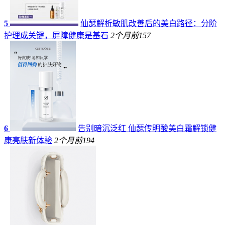
5
仙瑟解析敏肌改善后的美白路径：分阶
护理成关键，屏障健康是基石
2个月前
157
6
告别暗沉泛红 仙瑟传明酸美白霜解锁健
康亮肤新体验
2个月前
194