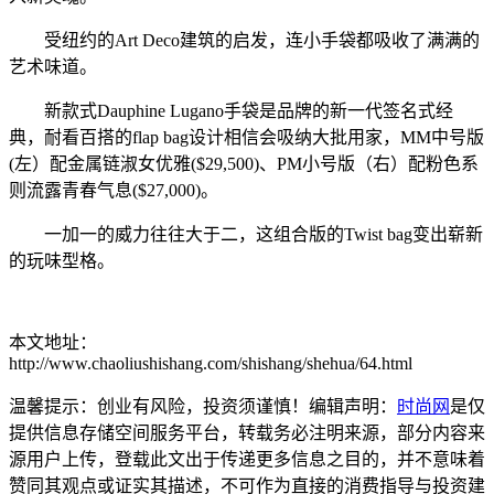
受纽约的Art Deco建筑的启发，连小手袋都吸收了满满的
艺术味道。
新款式Dauphine Lugano手袋是品牌的新一代签名式经
典，耐看百搭的flap bag设计相信会吸纳大批用家，MM中号版
(左）配金属链淑女优雅($29,500)、PM小号版（右）配粉色系
则流露青春气息($27,000)。
一加一的威力往往大于二，这组合版的Twist bag变出崭新
的玩味型格。
本文地址：
http://www.chaoliushishang.com/shishang/shehua/64.html
温馨提示：创业有风险，投资须谨慎！编辑声明：
时尚网
是仅
提供信息存储空间服务平台，转载务必注明来源，部分内容来
源用户上传，登载此文出于传递更多信息之目的，并不意味着
赞同其观点或证实其描述，不可作为直接的消费指导与投资建