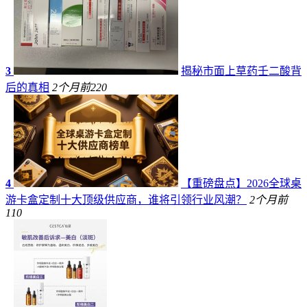
3
揭秘市面上草药壬二酸背
后的真相
2个月前
220
4
【重磅盘点】2026全球桌
游卡盒定制十大顶级供应商，谁将引领行业风潮？
2个月前
110