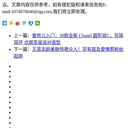
议。文章内容仅供参考，如有侵犯版权请来信告知E-
mail:1074976040@qq.com,我们将立即处理。
上一篇：
香奈儿入门：30款全新 Chanel 圆形双C、珍珠
耳环 点缀圣诞派对造型
下一篇：
王菲冻龄美貌惊艳众人！罕有提及爱情惹粉丝
起哄