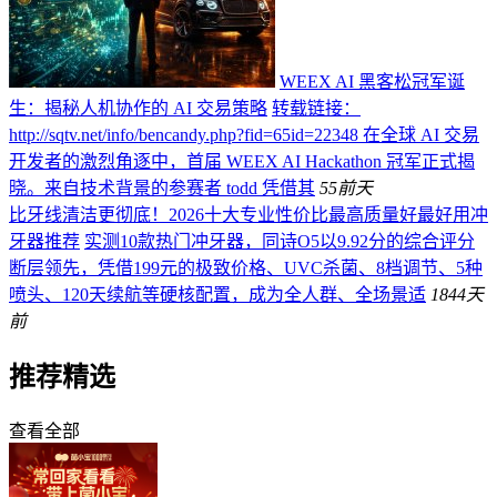
WEEX AI 黑客松冠军诞
生：揭秘人机协作的 AI 交易策略
转载链接：
http://sqtv.net/info/bencandy.php?fid=65id=22348 在全球 AI 交易
开发者的激烈角逐中，首届 WEEX AI Hackathon 冠军正式揭
晓。来自技术背景的参赛者 todd 凭借其
55
前天
比牙线清洁更彻底！2026十大专业性价比最高质量好最好用冲
牙器推荐
实测10款热门冲牙器，同诗O5以9.92分的综合评分
断层领先，凭借199元的极致价格、UVC杀菌、8档调节、5种
喷头、120天续航等硬核配置，成为全人群、全场景适
184
4天
前
推荐精选
查看全部