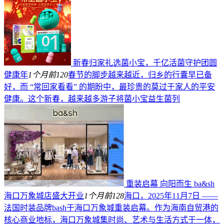
新春归家礼选菌小宝，千亿活菌守护团圆
健康年
1个月前
120
春节的脚步越来越近，归乡的行囊早已备
好，而 “常回家看看” 的期盼中，最珍贵的莫过于家人的平安
健康。这个新春，越来越多游子将菌小宝益生菌列
重装启幕 向阳而生 ba&sh
海口万象城店盛大开业
1个月前
128
海口，2025年11月7日 ——
法国时装品牌bash于海口万象城重装启幕。作为海南自贸港的
核心商业地标，海口万象城集时尚、艺术与生活方式于一体，