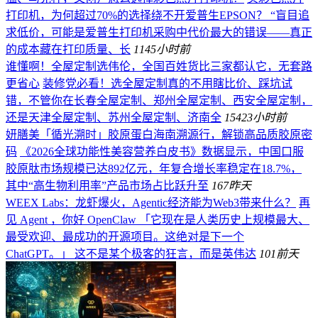
打印机，为何超过70%的选择绕不开爱普生EPSON？ “盲目追
求低价，可能是爱普生打印机采购中代价最大的错误——真正
的成本藏在打印质量、长
114
5小时前
谁懂啊！全屋定制选伟伦，全国百姓货比三家都认它，无套路
更省心
装修党必看！选全屋定制真的不用瞎比价、踩坑试
错，不管你在长春全屋定制、郑州全屋定制、西安全屋定制，
还是天津全屋定制、苏州全屋定制、济南全
154
23小时前
妍膳美「循光溯时」胶原蛋白海南溯源行，解锁高品质胶原密
码
《2026全球功能性美容营养白皮书》数据显示，中国口服
胶原肽市场规模已达892亿元，年复合增长率稳定在18.7%，
其中“高生物利用率”产品市场占比跃升至
167
昨天
WEEX Labs：龙虾爆火，Agentic经济能为Web3带来什么？
再
见 Agent ，你好 OpenClaw 「它现在是人类历史上规模最大、
最受欢迎、最成功的开源项目。这绝对是下一个
ChatGPT。」 这不是某个极客的狂言，而是英伟达
101
前天