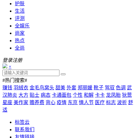
护肤
生活
评测
全娱乐
尚家
热点
全尚
登录
注册
×
#热门搜索#
赚钱
羽绒衣
金毛鸟窝头
甜美
外套
郑丽媛
靴子
驾驭
色调
武
汉肺炎
大方
贴士
病态
卡通面包
个性
和解
卡卡
龙凤胎
狄莺
星座
美作家
赡养费
背心
疫情
东京
情人节
医疗
标志
波折
舒
适
标签云
联系我们
友情链接