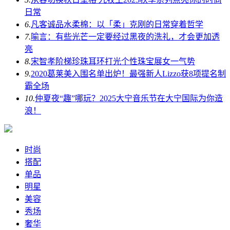
日常
6.
凡客诚品水柔棉：以「柔」克刚的日常穿着哲学
7.
喻言：有些光芒一定要经过黑夜的洗礼，才会更加透
亮
8.
宋智孝阶梯珍珠耳环打光个性珠宝展女一气势
9.
2020葛莱美入围名单出炉！最强新人Lizzo获8项提名制
霸全场
10.
仲夏夜“趣”哪玩？2025大宁音乐节在大宁国际为你造
浪！
时尚
搭配
单品
明星
美容
秀场
奢华