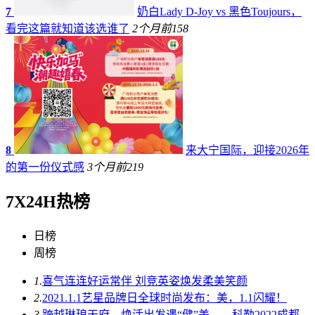
7
奶白Lady D-Joy vs 黑色Toujours，
看完这篇就知道该选谁了
2个月前
158
8
来大宁国际，迎接2026年
的第一份仪式感
3个月前
219
7X24H热榜
日榜
周榜
1.
喜气连连好运常伴 刘竞英姿焕发柔美笑颜
2.
2021.1.1艺星品牌日全球时尚发布：美，1.1闪耀！
3.
跨越琳琅天府，焕活出发遇“健”美——科勒2022成都