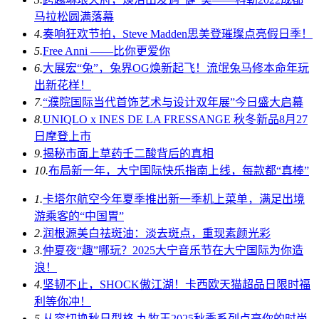
马拉松圆满落幕
4.
奏响狂欢节拍，Steve Madden思美登璀璨点亮假日季！
5.
Free Anni ——比你更爱你
6.
大展宏“兔”，兔界OG焕新起飞！流氓兔马修本命年玩
出新花样！
7.
“濮院国际当代首饰艺术与设计双年展”今日盛大启幕
8.
UNIQLO x INES DE LA FRESSANGE 秋冬新品8月27
日摩登上市
9.
揭秘市面上草药壬二酸背后的真相
10.
布局新一年，大宁国际快乐指南上线，每款都“真棒”
1.
卡塔尔航空今年夏季推出新一季机上菜单，满足出境
游乘客的“中国胃”
2.
润根源美白祛斑油：淡去斑点，重现素颜光彩
3.
仲夏夜“趣”哪玩？2025大宁音乐节在大宁国际为你造
浪！
4.
坚韧不止，SHOCK傲江湖！卡西欧天猫超品日限时福
利等你冲！
5.
从容切换秋日型格 九牧王2025秋季系列点亮你的时尚