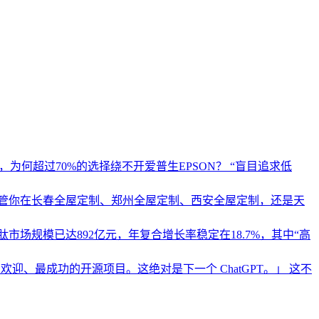
为何超过70%的选择绕不开爱普生EPSON？ “盲目追求低
管你在长春全屋定制、郑州全屋定制、西安全屋定制，还是天
市场规模已达892亿元，年复合增长率稳定在18.7%，其中“高
、最受欢迎、最成功的开源项目。这绝对是下一个 ChatGPT。」 这不