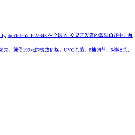
bencandy.php?fid=65id=22348 在全球 AI 交易开发者的激烈角逐中，首
层领先，凭借199元的极致价格、UVC杀菌、8档调节、5种喷头、