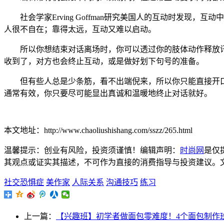
社会学家Erving Goffman研究美国人的互动时发现，
人很不自在；靠得太远，互动又难以启动。
所以你想结束对话离场时，你可以透过你的肢体动作释放讯
收到了，对方也会终止互动，或是做好划下句号的准备。
但有些人总是少条筋，看不出端倪来，所以你只能直接开口
通常有效，你只要尽可能显出真诚和温暖地终止对话就好。
本文地址：http://www.chaoliushishang.com/sszz/265.html
温馨提示：创业有风险，投资须谨慎！编辑声明：
时尚网
是仅
其观点或证实其描述，不可作为直接的消费指导与投资建议。文章内容仅
社交恐惧症
美作家
人际关系
沟通技巧
练习
上一篇：
【兴趣班】初学者做面包零难度！4个面包制作