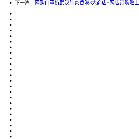
下一篇：
网购口罩抗武汉肺炎香港8大商店+网店订购贴