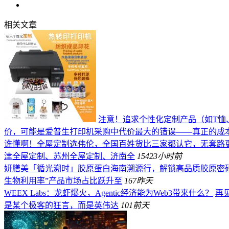
相关文章
注意！追求个性化定制产品（如T恤
价，可能是爱普生打印机采购中代价最大的错误——真正的成
谁懂啊！全屋定制选伟伦，全国百姓货比三家都认它，无套路
津全屋定制、苏州全屋定制、济南全
154
23小时前
妍膳美「循光溯时」胶原蛋白海南溯源行，解锁高品质胶原密
生物利用率”产品市场占比跃升至
167
昨天
WEEX Labs：龙虾爆火，Agentic经济能为Web3带来什么？
再见
是某个极客的狂言，而是英伟达
101
前天