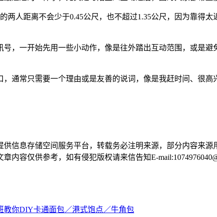
互动中的两人距离不会少于0.45公尺，也不超过1.35公尺，因为
号，一开始先用一些小动作，像是往外踏出互动范围，或是避免
，通常只需要一个理由或是友善的说词，像是我赶时间、很高兴
提供信息存储空间服务平台，转载务必注明来源，部分内容来源
供参考，如有侵犯版权请来信告知E-mail:1074976040@q
班教你DIY卡通面包／港式饱点／牛角包