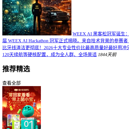
WEEX AI 黑客松冠军诞生
届 WEEX AI Hackathon 冠军正式揭晓。来自技术背景的参赛者 
比牙线清洁更彻底！2026十大专业性价比最高质量好最好用冲
120天续航等硬核配置，成为全人群、全场景适
184
4天前
推荐精选
查看全部