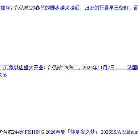
健康年
1个月前
120
春节的脚步越来越近，归乡的行囊早已备好，而 
h海口万象城店盛大开业
1个月前
128
海口，2025年11月7日 ——
众多
个月前
244
渔FISHING 2026春夏「仲夏夜之梦」 2026SS/A Mids