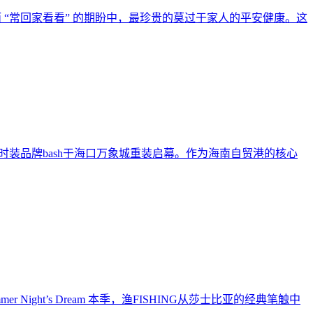
“常回家看看” 的期盼中，最珍贵的莫过于家人的平安健康。这
 法国时装品牌bash于海口万象城重装启幕。作为海南自贸港的核心
ummer Night’s Dream 本季，渔FISHING从莎士比亚的经典笔触中