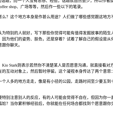
找不出话题，而一个人没有思想、经验，话题就自然会少，所以作
ee shop、广场等等，然后作一些以下的笔录。
么？这个地方本身是作甚么用途？人们做了哪些感觉跟这地方不
为特别的人就好，写下那些你觉得可能有值得发掘故事的陌生人
？因为他们的姿势、肤色，还是穿着？试着了解自己的假设是从
意跟你聊天。
tark则表示若然你不清楚某人是否愿意沟通，就直接看对方的眼睛
在的互动对象上，然后暂时停留。这个凝视本身传达了两个意思
个人多的地方走走，像是有小径的公园，走路时间至少要五到十
特别注意别人的反应，有的人可能会觉得不自在，但因为你一直
尴尬？当你累积够经验后，你就能在任何场合都找到个愿意跟你