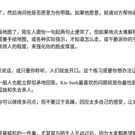
，然后询问他是否愿意为你带路。如果他愿意，就请对方帮你画
地图了，陌生人跟你一句起两句止便完了，但如果地点太难解释
要手绘地图，或各种实际指示，才知道怎么走，或干脆说你的手
高烦人的程度，来强化你的脸皮厚度。
会愿意说话，或只要你聆听，人们就会开口。这个练习是要你想办
也能立即坦承地回答。Kio Stark最喜欢的问题就是你最
孤独和失去亲人。
继续多问点，但不要过于急躁，回应太多自己的感受，让对方自己
最尴尬的一件事，尤其是与陌生人互动过后，因为大家都希望