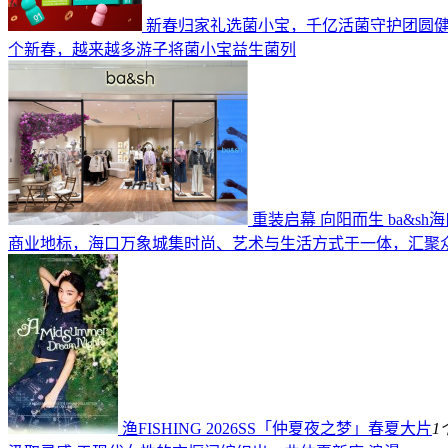
新春归家礼选菌小宝，千亿活菌守护团圆
个新春，越来越多游子将菌小宝益生菌列
重装启幕 向阳而生 ba&s
商业地标，海口万象城集时尚、艺术与生活方式于一体，汇聚
渔FISHING 2026SS「仲夏夜之梦」春夏大片
1