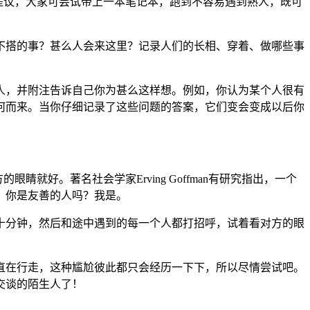
者提议，大家可尝试带上一本笔记本，跑到不容易遇到熟人，既可
搭的事？甚么人会来这里？记录人们的长相、穿着、做哪些事
，并附注告诉自己你为甚么这样想。例如，你认为某个人很有
何而来。当你仔细记录了这些问题的答案，它们变会变成以后你
就好。著名社会学家Erving Goffman有研究指出，一个
：你是友善的人吗？我是。
分钟，然后和途中遇到的每一个人都打招呼，试着看对方的眼
在行走，这种尴尬彼此都只会经历一下下，所以尽情尝试吧。
交谈的陌生人了！