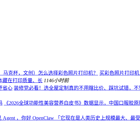
、马克杯，文创）怎么选择彩色照片打印机？
买彩色照片打印机，
本藏在打印质量、长
114
6小时前
更省心
装修党必看！选全屋定制真的不用瞎比价、踩坑试错，不
码
《2026全球功能性美容营养白皮书》数据显示，中国口服胶原肽
 Agent ，你好 OpenClaw 「它现在是人类历史上规模最大