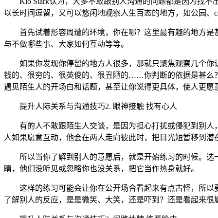
Kio Stark认为，大多不敢跟别人沟通的问题都是因为
以长时间逗留，又可以悠闲地观察人生百态的地方，如公园、coff
首先试着形容周遭的环境，你在哪？这里最有趣的地方是甚
与不做哪些事、大家如何互动等等。
如果你发现你停留的地方人很多，那就只聚焦观察几个你认
钱的、很穷的、很英俊的、很丑陋的……你判断的依据是甚么
遇见陌生人的开场白和话题，甚至让你说得更具体，使人更愿
提升人际关系与沟通技巧2. 眼神接触 找有心人
有的人不敢跟陌生人交谈，是因为担心打扰或侵犯到别人，Kio S
人如果愿意互动，他会在两人走向彼此时，把目光短暂移到潜
所以当你了解到别人的意愿后，就是开始练习的时候。选一
睛，他们没听见或忽略你也没关系，把它当作热身就好。
这样的练习可能会让你在公开场合看起来有点古怪，所以要
了解别人的反应，是是微笑、大笑，还是吓到？还是看起来很