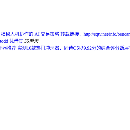
：揭秘人机协作的 AI 交易策略
转载链接：http://sqtv.net/info/
todd 凭借其
55
前天
牙器推荐
实测10款热门冲牙器，同诗O5以9.92分的综合评分断