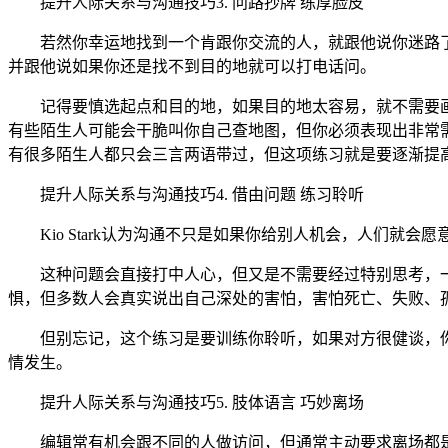
提升人际关系与沟通技巧3. 问路抄牌 练厚脸皮
若然你幸运地找到一个肯跟你交流的人，就跟他说你迷路了
并跟他说如果你还是找不到目的地就可以打电话问。
记得要慎选起点和目的地，如果目的地太容易，就不需要画
有些陌生人可能会干脆叫你自己查地图，但你必须表现出非常需
有很多陌生人都只会三言两语带过，但这项练习就是要逐渐提
提升人际关系与沟通技巧4. 借由问题 练习聆听
Kio Stark认为沟通不只是如果你给别人机会，人们就
这种问题会直接打中人心，但又是不需要经过特别思考，一般人
惧，但多数人会真实说出自己深处的害怕，害怕死亡、失败、
但别忘记，这个练习是要训练你聆听，如果对方很健谈，你可以
情发生。
提升人际关系与沟通技巧5. 肢体语言 巧妙离场
编辑常有机会跟不同的人做访问，但通常主动要求离场都是