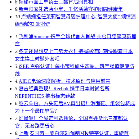
8.
揭秘市面上草药壬二酸背后的真相
9.
新春归家礼选菌小宝，千亿活菌守护团圆健康年
10.
卢靖姗担任茉莉智慧母婴护理中心“智慧大使” 倾情演
绎“她的3.0时代”
1.
飞利浦Sonicare携手全球代言人肖战 共启口腔健康新篇
章
2.
冬天还是想穿上气势大衣！把握寒流时刻快跟着日本
女生换上时髦外套吧
3.
iSEE 百强认证！菌小宝科研生态圈，筑牢肠道健康防
线
4.
AIDC电源深度解析：技术原理与应用前景
5.
复古经典重现！Reebok 携手日本时尚名所
NEPENTHES 推出标志鞋款
6.
继云朵包、方头鞋后BV再出招！泡面鞋、纸袋包将成
为下一个最IT单品？
7.
谁懂啊！全屋定制选伟伦，全国百姓货比三家都认
它，无套路更省心
8.
上新|泰国芮一美白淡斑面膜国妆特字认证，重磅首