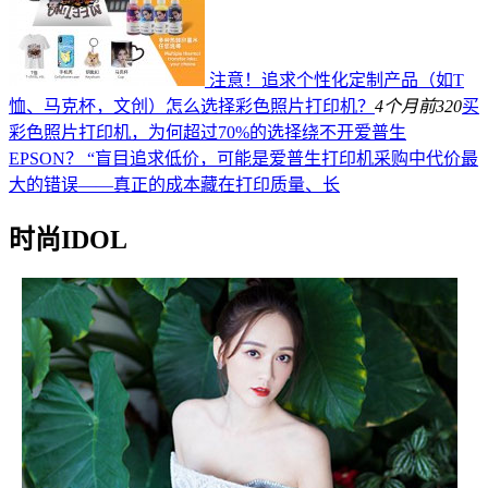
注意！追求个性化定制产品（如T
恤、马克杯，文创）怎么选择彩色照片打印机？
4个月前
320
买
彩色照片打印机，为何超过70%的选择绕不开爱普生
EPSON？ “盲目追求低价，可能是爱普生打印机采购中代价最
大的错误——真正的成本藏在打印质量、长
时尚IDOL