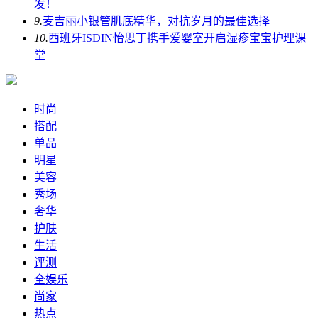
发！
9.
麦吉丽小银管肌底精华，对抗岁月的最佳选择
10.
西班牙ISDIN怡思丁携手爱婴室开启湿疹宝宝护理课
堂
时尚
搭配
单品
明星
美容
秀场
奢华
护肤
生活
评测
全娱乐
尚家
热点