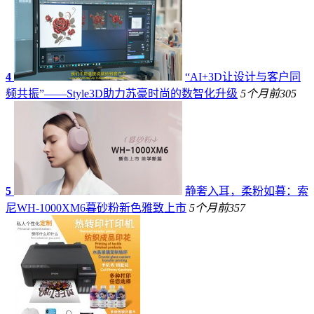
4
“AI+3D让设计与客户同
频共振”——Style3D助力苏豪时尚的数智化升级
5个月前
305
5
静奢入耳，柔粉如暮：索
尼WH-1000XM6暮砂粉新色雅致上市
5个月前
357