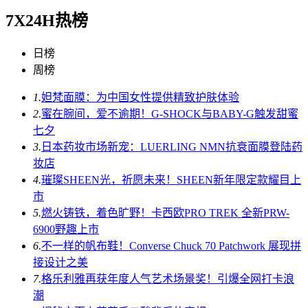
7X24H热榜
日榜
周榜
1.
妲梵面膜：为中国女性提供精致护肤体验
2.
蜜在腕间，爱不逾期！G-SHOCK与BABY-G触发甜蜜
七夕
3.
日本药妆市场新宠：LUERLING NMN抗衰面膜登陆药
妆店
4.
璀璨SHEEN光，祈愿未来！SHEEN新年限定款耀目上
市
5.
燃火铸铁，着色旷野！卡西欧PRO TREK 全新PRW-
6900野趣上市
6.
不一样的帆布鞋！Converse Chuck 70 Patchwork 展现拼
接设计之美
7.
格乐利雅再获年度人气艺术场景奖！引爆全网打卡浪
潮