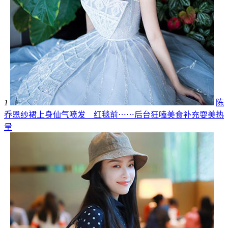
1
陈
乔恩纱裙上身仙气喷发 红毯前⋯⋯后台狂嗑美食补充耍美热
量