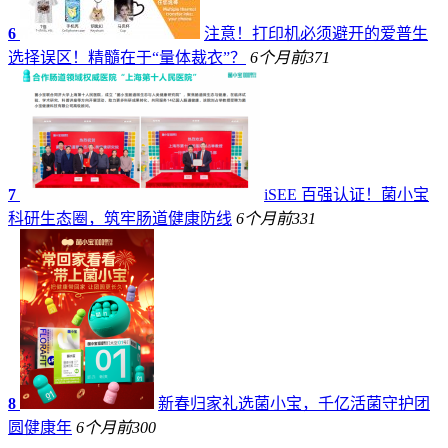
6
注意！打印机必须避开的爱普生
选择误区！精髓在于“量体裁衣”？
6个月前
371
7
iSEE 百强认证！菌小宝
科研生态圈，筑牢肠道健康防线
6个月前
331
8
新春归家礼选菌小宝，千亿活菌守护团
圆健康年
6个月前
300