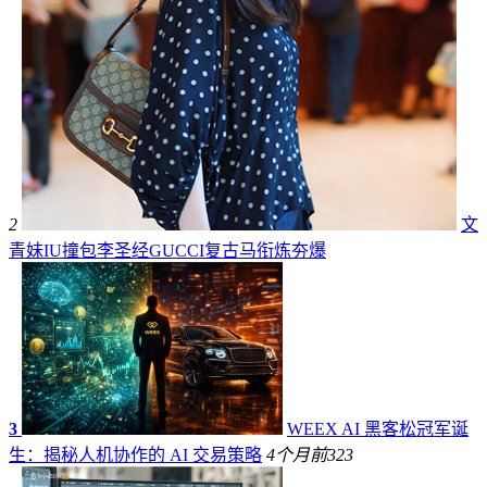
2
文
青妹IU撞包李圣经GUCCI复古马衔炼夯爆
3
WEEX AI 黑客松冠军诞
生：揭秘人机协作的 AI 交易策略
4个月前
323