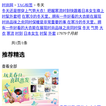
时尚网
>
TAG标签
> 冬天
冬天还是想穿上气势大衣！把握寒流时刻快跟着日本女生换上
时髦外套吧
在寒冷的冬天里，拥有一件好看的大衣能在展现
时尚品味之余同时保暖是非常重要的事 在寒冷的冬天里，拥
有一件好看的大衣能在展现时尚品味之余同时保
冬天
气势
大
衣
寒流
时刻
日本女生
时髦
外套
179
79个月前
共1页/1条
推荐精选
查看全部