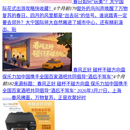
春日如何“玩美”？大宁国
际花式出游攻略快收藏！
4个月前
179
窗外的鸟叫声唤醒了万物
复苏的春日，四月的风里都是“出去玩”的信号。谁说踏青一定
要去郊外？大宁国际将大自然搬进了城市中心，还有精彩演
出、贴
春风正好 碰杯不碰方向盘
保乐力加中国携手全国百家酒吧共同倡导“酒后不驾车”
4个月
前
182
来源标题：春风正好 碰杯不碰方向盘 保乐力加中国携手
全国百家酒吧共同倡导“酒后不驾车” 2026年3月27日，上海
——春风拂面，万物复苏，正是欢聚好时