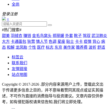
全尚
登录
注册
×
#热门搜索#
甜美
羽绒衣
赚钱
金毛鸟窝头
郑丽媛
外套
靴子
驾驭
武汉肺炎
大方
卡通面包
狄莺
情人节
色调
星座
贴士
卡卡
疫情
背心
病
态
和解
龙凤胎
个性
医疗
标志
东京
美作家
赡养费
波折
舒适
标签云
联系我们
友情链接
站点地图
Copyright © 2017-2026
.部分内容来源用户上传，登载此文出
于传递更多信息之目的，并不意味着赞同其观点或证实其描
述，不可作为直接的消费指导与投资建议。文章内容仅供参
考，如有侵犯版权请来信告知,我们将立即处理。