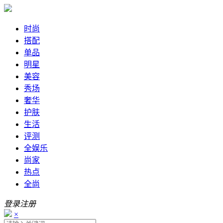
时尚
搭配
单品
明星
美容
秀场
奢华
护肤
生活
评测
全娱乐
尚家
热点
全尚
登录
注册
×