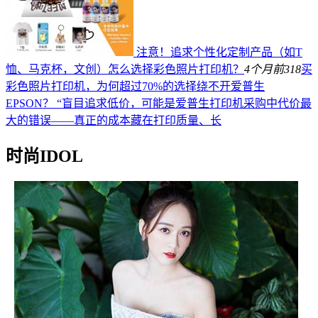
注意！追求个性化定制产品（如T
恤、马克杯，文创）怎么选择彩色照片打印机？
4个月前
318
买
彩色照片打印机，为何超过70%的选择绕不开爱普生
EPSON？ “盲目追求低价，可能是爱普生打印机采购中代价最
大的错误——真正的成本藏在打印质量、长
时尚IDOL