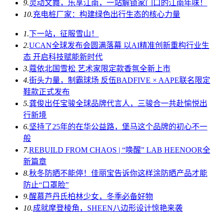
9.
灵动文舞，乐享江南，一站解锁家门口的江南年味！
10.
充电桩厂家：构建绿色出行生态的核心力量
1.
下一站，征服雪山！
2.
UCAN全球发布会圆满落幕 以AI精准创新重构行业生
态 开启科技赋能新时代
3.
蔻依北国雪松 艺术家限定款香氛全新上市
4.
街头力量，制霸球场 反伍BADFIVE × AAPE联名限定
鞋款正式发布
5.
龚俊出任宝骏全球品牌代言人，三骏合一共赴愉悦出
行新境
6.
坚持了25年的在华公益路，堡马这个品牌的初心不一
般
7.
REBUILD FROM CHAOS | “唤醒” LAB HEENOOR全
新篇章
8.
秋冬防晒不能停！佳丽宝告诉你这样涂防晒产品才能
防止“口罩脸”
9.
醒慕芦丹氏柏林少女，冬季必备好物
10.
成就摩登棱角，SHEEN八边形设计惊艳来袭