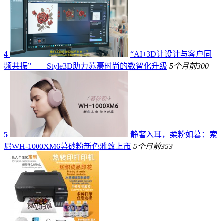
4
“AI+3D让设计与客户同
频共振”——Style3D助力苏豪时尚的数智化升级
5个月前
300
5
静奢入耳，柔粉如暮：索
尼WH-1000XM6暮砂粉新色雅致上市
5个月前
353