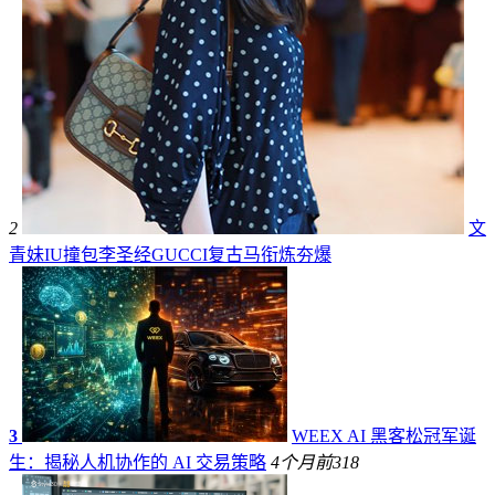
2
文
青妹IU撞包李圣经GUCCI复古马衔炼夯爆
3
WEEX AI 黑客松冠军诞
生：揭秘人机协作的 AI 交易策略
4个月前
318