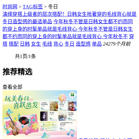
时尚网
>
TAG标签
> 冬日
演绎穿搭上级者的层次搭配！日韩女生抢著穿的毛线背心就是
冬日造型感的最适单品
今年秋冬不管是日韩女生都不约而同
的穿上身的时髦单品就是毛线背心 今年秋冬不管是日韩女生
都不约而同的穿上身的时髦单品就是毛线背心 今年秋冬不
穿
搭
搭配
日韩
女生
毛线
背心
冬日
造型感
单品
242
79个月前
共1页/1条
推荐精选
查看全部