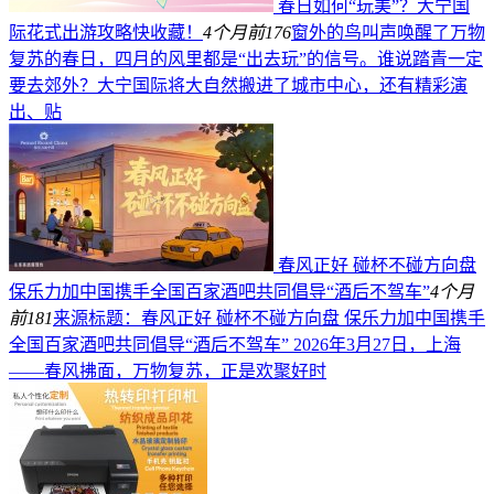
春日如何“玩美”？大宁国
际花式出游攻略快收藏！
4个月前
176
窗外的鸟叫声唤醒了万物
复苏的春日，四月的风里都是“出去玩”的信号。谁说踏青一定
要去郊外？大宁国际将大自然搬进了城市中心，还有精彩演
出、贴
春风正好 碰杯不碰方向盘
保乐力加中国携手全国百家酒吧共同倡导“酒后不驾车”
4个月
前
181
来源标题：春风正好 碰杯不碰方向盘 保乐力加中国携手
全国百家酒吧共同倡导“酒后不驾车” 2026年3月27日，上海
——春风拂面，万物复苏，正是欢聚好时