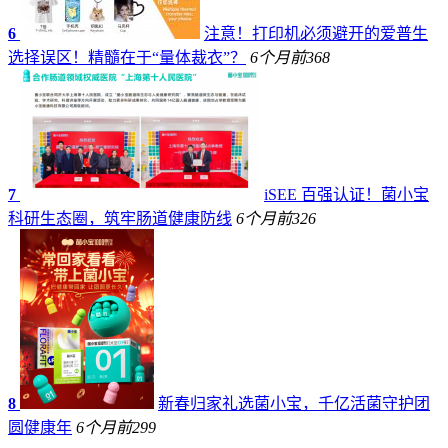
6
注意！打印机必须避开的爱普生
选择误区！精髓在于“量体裁衣”？
6个月前
368
7
iSEE 百强认证！菌小宝
科研生态圈，筑牢肠道健康防线
6个月前
326
8
新春归家礼选菌小宝，千亿活菌守护团
圆健康年
6个月前
299