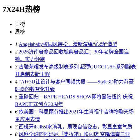
7X24H热榜
日榜
周榜
1.
Angelababy校园风装扮，清新演绎“心动”造型
2.
2026济南奢侈品回收毓典奢品汇；30年老牌全国连
锁。实力领跑
3.
古驰荣耀发布高级制表系列 超薄GUCCI 25H系列腕表
开启制表新里程
4.
“AI+3D让设计与客户同频共振”——Style3D助力苏豪
时尚的数智化升级
5.
重磅回归！BAPE HEADS SHOW即将登陆纽约 庆祝
BAPE正式创立30周年
6.
依美园：科思丽芬推出2021年生肖福牛吉祥物聊天场
景应用表情
7.
西班牙thalissi水滴乳，展现自信姿态，彰显皇室气质
8.
风靡全球的阿玛尼「集妆箱」快闪店 空降海南三亚