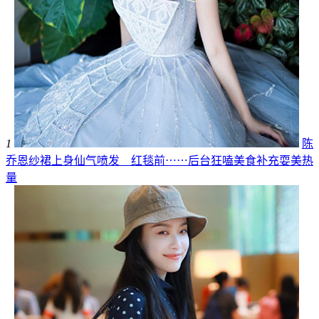
1
陈
乔恩纱裙上身仙气喷发 红毯前⋯⋯后台狂嗑美食补充耍美热
量