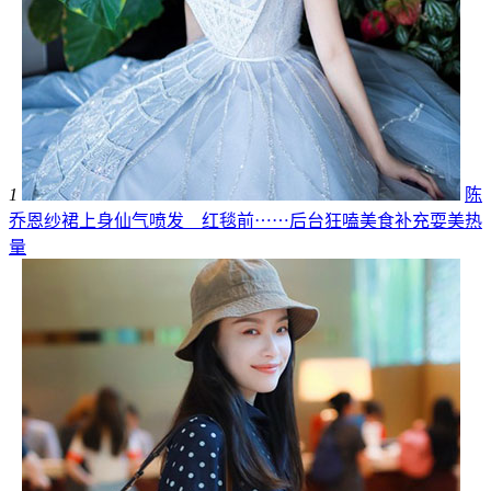
1
陈
乔恩纱裙上身仙气喷发 红毯前⋯⋯后台狂嗑美食补充耍美热
量