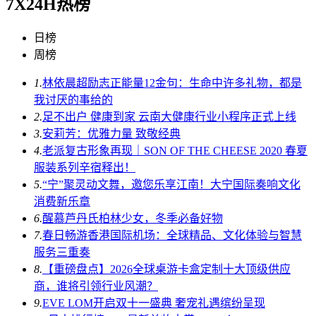
7X24H热榜
日榜
周榜
1.
林依晨超励志正能量12金句：生命中许多礼物，都是
我讨厌的事给的
2.
足不出户 健康到家 云南大健康行业小程序正式上线
3.
安莉芳：优雅力量 致敬经典
4.
老派复古形象再现｜SON OF THE CHEESE 2020 春夏
服装系列辛宿释出！
5.
“宁”聚灵动文舞，邀您乐享江南！大宁国际奏响文化
消费新乐章
6.
醒慕芦丹氏柏林少女，冬季必备好物
7.
春日畅游香港国际机场：全球精品、文化体验与智慧
服务三重奏
8.
【重磅盘点】2026全球桌游卡盒定制十大顶级供应
商，谁将引领行业风潮？
9.
EVE LOM开启双十一盛典 奢宠礼遇缤纷呈现