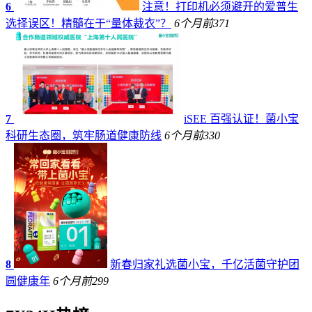
6
注意！打印机必须避开的爱普生
选择误区！精髓在于“量体裁衣”？
6个月前
371
7
iSEE 百强认证！菌小宝
科研生态圈，筑牢肠道健康防线
6个月前
330
8
新春归家礼选菌小宝，千亿活菌守护团
圆健康年
6个月前
299