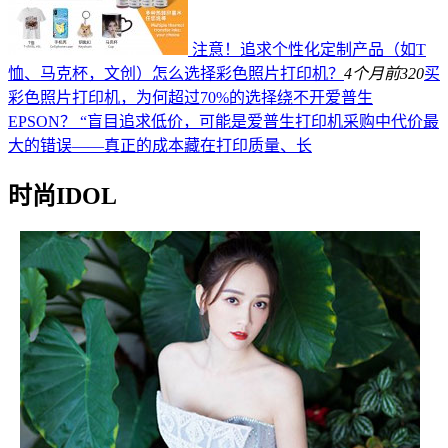
注意！追求个性化定制产品（如T
恤、马克杯，文创）怎么选择彩色照片打印机？
4个月前
320
买
彩色照片打印机，为何超过70%的选择绕不开爱普生
EPSON？ “盲目追求低价，可能是爱普生打印机采购中代价最
大的错误——真正的成本藏在打印质量、长
时尚IDOL