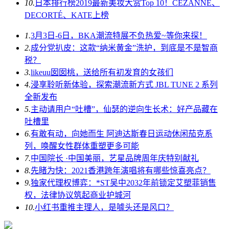
10.
日本排行榜2019最新美妆大赏Top 10！CEZANNE、
DECORTÉ、KATE上榜
1.
3月3日-6日，BKA潮流特展不负热爱~等你来探！
2.
成分党扒皮：这款“纳米黄金”洗护，到底是不是智商
税？
3.
likeuu囡囡桃，送给所有初发育的女孩们
4.
浸享聆听新体验，探索潮流新方式 JBL TUNE 2 系列
全新发布
5.
主动请用户“吐槽”，仙瑟的逆向生长术：好产品藏在
吐槽里
6.
有敢有动，向她而生 阿迪达斯春日运动休闲茄克系
列，唤醒女性群体重塑更多可能
7.
中国院长 ·中国美丽，艺星品牌周年庆特别献礼
8.
先睹为快：2021香港跨年演唱将有哪些惊喜亮点？
9.
独家代理权博弈：*ST吴中2032年前锁定艾塑菲销售
权，法律协议筑起商业护城河
10.
小红书重推主理人，是噱头还是风口？