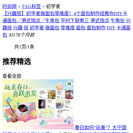
时尚网
>
TAG标签
> 初学者
【兴趣班】初学者做面包零难度！4个面包制作班教你DIY卡
通面包／港式饱点／牛角包
平时下厨煮三
港式饱点
牛角包
兴
趣班
兴趣
班
初学者
做面包
零难度
面包
面包制作
DIY
卡通面
包
301
78个月前
共1页/1条
推荐精选
查看全部
春日如何“玩美”？大宁国