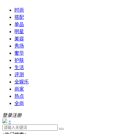
时尚
搭配
单品
明星
美容
秀场
奢华
护肤
生活
评测
全娱乐
尚家
热点
全尚
登录
注册
×