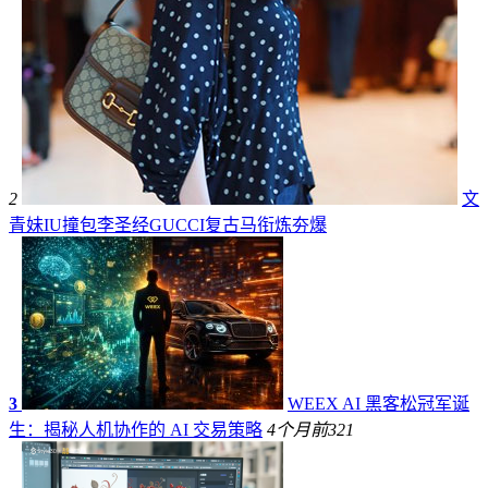
2
文
青妹IU撞包李圣经GUCCI复古马衔炼夯爆
3
WEEX AI 黑客松冠军诞
生：揭秘人机协作的 AI 交易策略
4个月前
321