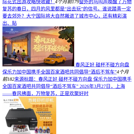
际花式出游攻略快收藏！
4个月前
179
窗外的鸟叫声唤醒了万物
复苏的春日，四月的风里都是“出去玩”的信号。谁说踏青一定
要去郊外？大宁国际将大自然搬进了城市中心，还有精彩演
出、贴
春风正好 碰杯不碰方向盘
保乐力加中国携手全国百家酒吧共同倡导“酒后不驾车”
4个月
前
182
来源标题：春风正好 碰杯不碰方向盘 保乐力加中国携手
全国百家酒吧共同倡导“酒后不驾车” 2026年3月27日，上海
——春风拂面，万物复苏，正是欢聚好时