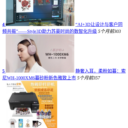
4
“AI+3D让设计与客户同
频共振”——Style3D助力苏豪时尚的数智化升级
5个月前
303
5
静奢入耳，柔粉如暮：索
尼WH-1000XM6暮砂粉新色雅致上市
5个月前
357