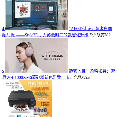
4
“AI+3D让设计与客户同
频共振”——Style3D助力苏豪时尚的数智化升级
5个月前
302
5
静奢入耳，柔粉如暮：索
尼WH-1000XM6暮砂粉新色雅致上市
5个月前
356