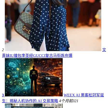
2
文
青妹IU撞包李圣经GUCCI复古马衔炼夯爆
3
WEEX AI 黑客松冠军诞
生：揭秘人机协作的 AI 交易策略
4个月前
321