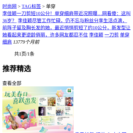
时尚网
>
TAG标签
> 单穿
李佳颖一刀剪短10公分！单穿细肩带近况照曝…网看傻：这叫
36岁？
李佳颖尽管工作忙碌，仍不忘与粉丝分享生活点滴，
前阵子留及胸长发的她，最近悄悄剪短了约10公分，新发型让
她看起来更逆龄俏丽，许多网友都忍不住
李佳颖
一刀剪
单穿
细肩
137
79个月前
共1页/1条
推荐精选
查看全部