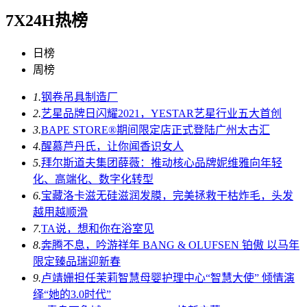
7X24H热榜
日榜
周榜
1.
钢卷吊具制造厂
2.
艺星品牌日闪耀2021，YESTAR艺星行业五大首创
3.
BAPE STORE®期间限定店正式登陆广州太古汇
4.
醒慕芦丹氏，让你闻香识女人
5.
拜尔斯道夫集团薛薇：推动核心品牌妮维雅向年轻
化、高端化、数字化转型
6.
宝藏洛卡滋无硅滋润发膜，完美拯救干枯炸毛，头发
越用越顺滑
7.
TA说，想和你在浴室见
8.
奔腾不息，吟游祥年 BANG & OLUFSEN 铂傲 以马年
限定臻品瑞迎新春
9.
卢靖姗担任茉莉智慧母婴护理中心“智慧大使” 倾情演
绎“她的3.0时代”