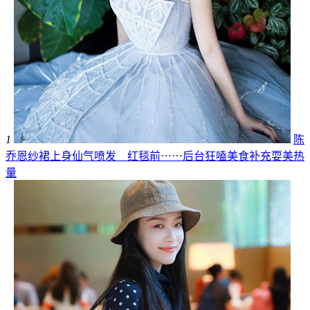
1
陈
乔恩纱裙上身仙气喷发 红毯前⋯⋯后台狂嗑美食补充耍美热
量