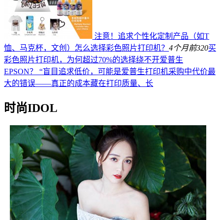
注意！追求个性化定制产品（如T
恤、马克杯，文创）怎么选择彩色照片打印机？
4个月前
320
买
彩色照片打印机，为何超过70%的选择绕不开爱普生
EPSON？ “盲目追求低价，可能是爱普生打印机采购中代价最
大的错误——真正的成本藏在打印质量、长
时尚IDOL