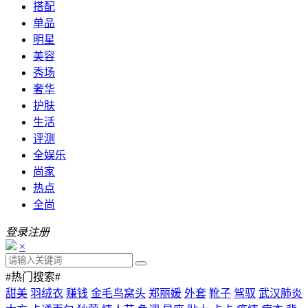
搭配
单品
明星
美容
秀场
奢华
护肤
生活
评测
全娱乐
尚家
热点
全尚
登录
注册
×
#热门搜索#
甜美
羽绒衣
赚钱
金毛鸟窝头
郑丽媛
外套
靴子
驾驭
武汉肺炎