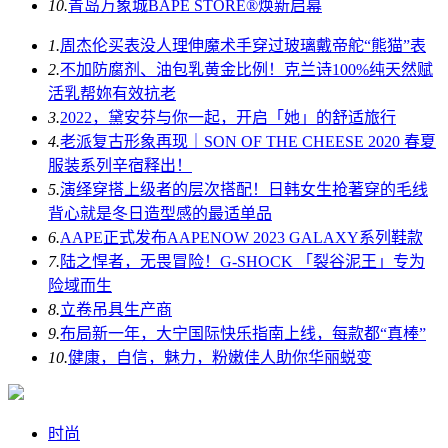
10.
青岛万象城BAPE STORE®焕新启幕
1.
周杰伦买表没人理伸魔术手穿过玻璃戴帝舵“熊猫”表
2.
不加防腐剂、油包乳黄金比例！克兰诗100%纯天然赋
活乳帮妳有效抗老
3.
2022，黛安芬与你一起，开启「她」的舒适旅行
4.
老派复古形象再现｜SON OF THE CHEESE 2020 春夏
服装系列辛宿释出！
5.
演绎穿搭上级者的层次搭配！日韩女生抢著穿的毛线
背心就是冬日造型感的最适单品
6.
AAPE正式发布AAPENOW 2023 GALAXY系列鞋款
7.
陆之悍者，无畏冒险！G-SHOCK 「裂谷泥王」专为
险域而生
8.
立卷吊具生产商
9.
布局新一年，大宁国际快乐指南上线，每款都“真棒”
10.
健康，自信，魅力，粉嫩佳人助你华丽蜕变
时尚