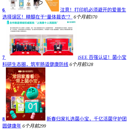
6
注意！打印机必须避开的爱普生
选择误区！精髓在于“量体裁衣”？
6个月前
370
7
iSEE 百强认证！菌小宝
科研生态圈，筑牢肠道健康防线
6个月前
328
8
新春归家礼选菌小宝，千亿活菌守护团
圆健康年
6个月前
299