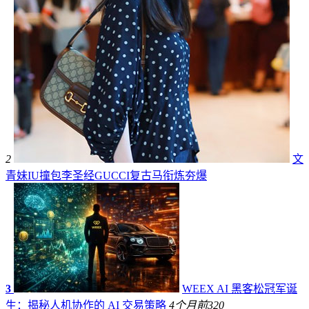
2
文
青妹IU撞包李圣经GUCCI复古马衔炼夯爆
3
WEEX AI 黑客松冠军诞
生：揭秘人机协作的 AI 交易策略
4个月前
320