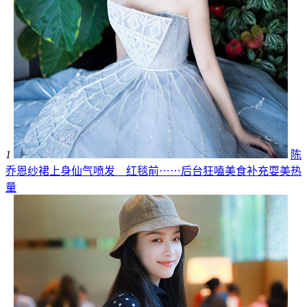
1
陈
乔恩纱裙上身仙气喷发 红毯前⋯⋯后台狂嗑美食补充耍美热
量