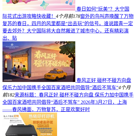
春日如何“玩美”？大宁国
际花式出游攻略快收藏！
4个月前
178
窗外的鸟叫声唤醒了万物
复苏的春日，四月的风里都是“出去玩”的信号。谁说踏青一定
要去郊外？大宁国际将大自然搬进了城市中心，还有精彩演
出、贴
春风正好 碰杯不碰方向盘
保乐力加中国携手全国百家酒吧共同倡导“酒后不驾车”
4个月
前
182
来源标题：春风正好 碰杯不碰方向盘 保乐力加中国携手
全国百家酒吧共同倡导“酒后不驾车” 2026年3月27日，上海
——春风拂面，万物复苏，正是欢聚好时