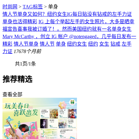
时尚网
>
TAG标签
> 单身
情人节单身又如何？纽约女生IG每日贴没有钻戒的左手力证
单身也活得精彩
IG 上每个举起左手的女生照片，大多是晒幸
福宣告喜事我被订婚了！。然而美国纽约就有一名单身女生
Mary McCarthy ，创立 IG 帐户 @notengaged，几乎每日发布一
精彩
情人节单身
情人节
单身
纽约女生
纽约
女生
钻戒
左手
力证
176
78个月前
共1页/1条
推荐精选
查看全部