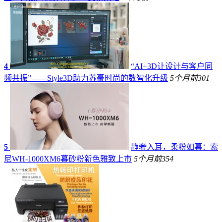
4
“AI+3D让设计与客户同
频共振”——Style3D助力苏豪时尚的数智化升级
5个月前
301
5
静奢入耳，柔粉如暮：索
尼WH-1000XM6暮砂粉新色雅致上市
5个月前
354