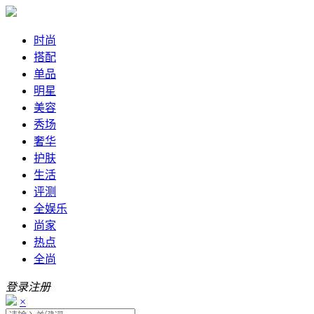
时尚
搭配
单品
明星
美容
秀场
奢华
护肤
生活
评测
全娱乐
尚家
热点
全尚
登录
注册
×