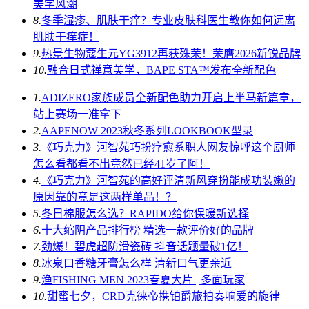
美学风潮
8.
冬季湿疹、肌肤干痒？专业皮肤科医生教你如何远离
肌肤干痒症！
9.
热景生物蔻生元YG3912再获殊荣！荣膺2026新锐品牌
10.
融合日式禅意美学，BAPE STA™发布全新配色
1.
ADIZERO家族成员全新配色助力开启上半马新篇章，
站上赛场一准拿下
2.
AAPENOW 2023秋冬系列LOOKBOOK型录
3.
《巧克力》河智苑巧扮疗愈系职人网友惊呼这个厨师
怎么看都看不出竟然已经41岁了阿！
4.
《巧克力》河智苑的高好评清新风穿扮能成功装嫩的
原因靠的竟是这两样单品！？
5.
冬日棉服怎么选？RAPIDO给你保暖新选择
6.
十大缩阴产品排行榜 精选一款评价好的品牌
7.
劲爆！碧虎超防滑瓷砖 抖音话题量破1亿！
8.
冰泉口香糖牙膏怎么样 清新口气更亲近
9.
渔FISHING MEN 2023春夏大片 | 多面玩家
10.
甜蜜七夕，CRD克徕帝携铂爵旅拍奏响爱的旋律