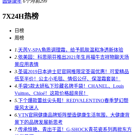
圆健康年
6个月前
299
7X24H热榜
日榜
周榜
1.
天芮V-SPA角质调理霜，给予肌肤温和净透新体验
2.
依美园：科思丽芬推出2021年生肖福牛吉祥物聊天场
景应用表情
3.
圣诞2019日本迪士尼官网推限定圣诞优惠！可爱精品
低至半价！公主小毛毯、情侣公仔、保湿霜套装！
4.
手袋5款太妍私下珍藏名牌手袋！CHANEL、Louis
Vuitton、Chloé！这款价格超亲民！
5.
下个爆款蕾丝尖头鞋！REDVALENTINO春季梦幻颓
废风太迷人
6.
VTN官网健康品牌矩阵塑造健康生活氛围，大健康背
景下的品牌发展新思考
7.
传承惊艳，青出于蓝！G-SHOCK青花瓷系列再掀东方