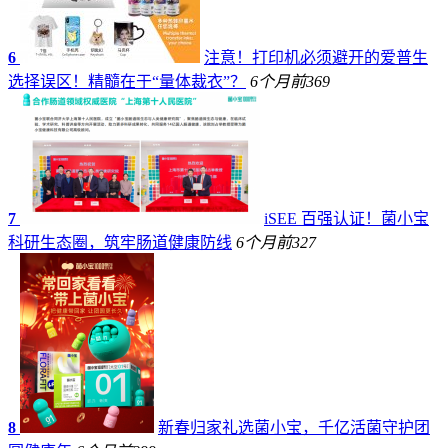
6
注意！打印机必须避开的爱普生
选择误区！精髓在于“量体裁衣”？
6个月前
369
7
iSEE 百强认证！菌小宝
科研生态圈，筑牢肠道健康防线
6个月前
327
8
新春归家礼选菌小宝，千亿活菌守护团