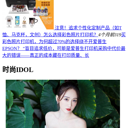
注意！追求个性化定制产品（如T
恤、马克杯，文创）怎么选择彩色照片打印机？
4个月前
319
买
彩色照片打印机，为何超过70%的选择绕不开爱普生
EPSON？ “盲目追求低价，可能是爱普生打印机采购中代价最
大的错误——真正的成本藏在打印质量、长
时尚IDOL