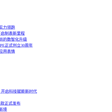
。实力领跑
表开启制表新里程
豪时尚的数智化升级
APE正式创立30周年
景应用表情
态 开启科技赋能新时代
定鞋款正式发布
新境