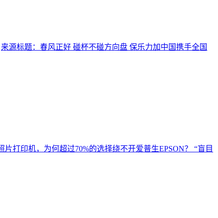
1
来源标题：春风正好 碰杯不碰方向盘 保乐力加中国携手全国
照片打印机，为何超过70%的选择绕不开爱普生EPSON？ “盲目