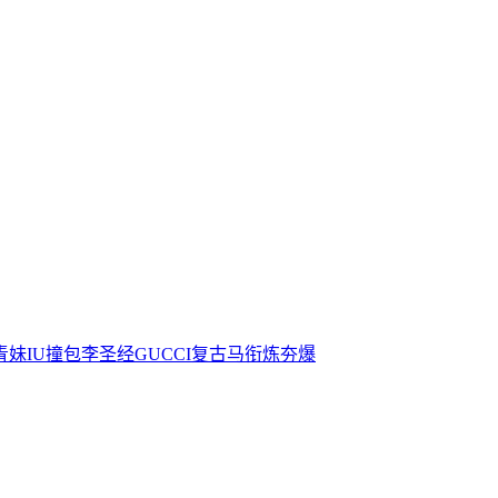
青妹IU撞包李圣经GUCCI复古马衔炼夯爆