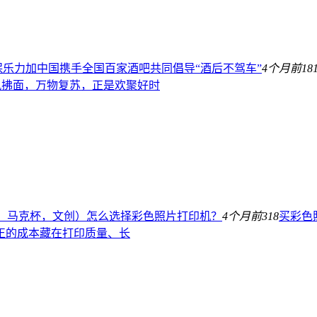
保乐力加中国携手全国百家酒吧共同倡导“酒后不驾车”
4个月前
18
春风拂面，万物复苏，正是欢聚好时
、马克杯，文创）怎么选择彩色照片打印机？
4个月前
318
买彩色
正的成本藏在打印质量、长