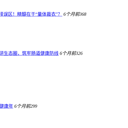
择误区！精髓在于“量体裁衣”？
6个月前
368
宝科研生态圈，筑牢肠道健康防线
6个月前
326
健康年
6个月前
299