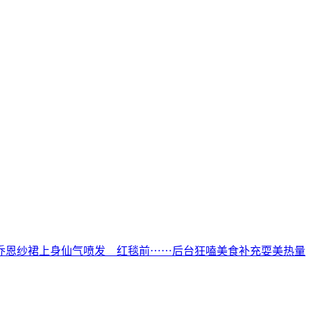
乔恩纱裙上身仙气喷发 红毯前⋯⋯后台狂嗑美食补充耍美热量