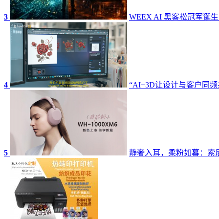
3
WEEX AI 黑客松冠军诞
4
“AI+3D让设计与客户同频
5
静奢入耳，柔粉如暮：索尼W