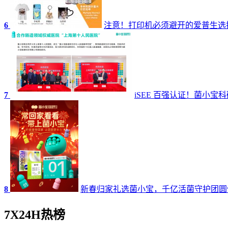
6
注意！打印机必须避开的爱普生选
7
iSEE 百强认证！菌小
8
新春归家礼选菌小宝，千亿活菌守护团圆
7X24H热榜