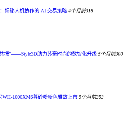
生：揭秘人机协作的 AI 交易策略
4个月前
318
共振”——Style3D助力苏豪时尚的数智化升级
5个月前
300
H-1000XM6暮砂粉新色雅致上市
5个月前
353