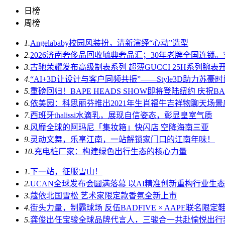
日榜
周榜
1.
Angelababy校园风装扮，清新演绎“心动”造型
2.
2026济南奢侈品回收毓典奢品汇；30年老牌全国连锁
3.
古驰荣耀发布高级制表系列 超薄GUCCI 25H系列腕
4.
“AI+3D让设计与客户同频共振”——Style3D助力苏
5.
重磅回归！BAPE HEADS SHOW即将登陆纽约 庆祝B
6.
依美园：科思丽芬推出2021年生肖福牛吉祥物聊天场
7.
西班牙thalissi水滴乳，展现自信姿态，彰显皇室气质
8.
风靡全球的阿玛尼「集妆箱」快闪店 空降海南三亚
9.
灵动文舞，乐享江南，一站解锁家门口的江南年味！
10.
充电桩厂家：构建绿色出行生态的核心力量
1.
下一站，征服雪山！
2.
UCAN全球发布会圆满落幕 以AI精准创新重构行业生
3.
蔻依北国雪松 艺术家限定款香氛全新上市
4.
街头力量，制霸球场 反伍BADFIVE × AAPE联名限
5.
龚俊出任宝骏全球品牌代言人，三骏合一共赴愉悦出行