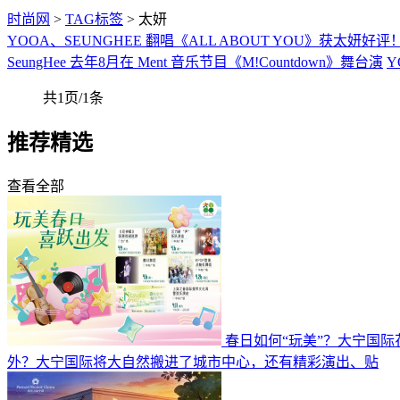
时尚网
>
TAG标签
> 太妍
YOOA、SEUNGHEE 翻唱《ALL ABOUT YOU》获太妍好评
SeungHee 去年8月在 Ment 音乐节目《M!Countdown》舞台演
Y
共1页/1条
推荐精选
查看全部
春日如何“玩美”？大宁国
外？大宁国际将大自然搬进了城市中心，还有精彩演出、贴