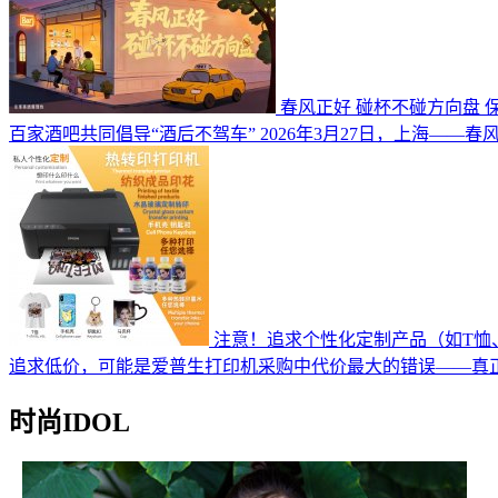
春风正好 碰杯不碰方向盘 
百家酒吧共同倡导“酒后不驾车” 2026年3月27日，上海——
注意！追求个性化定制产品（如T恤
追求低价，可能是爱普生打印机采购中代价最大的错误——真
时尚IDOL