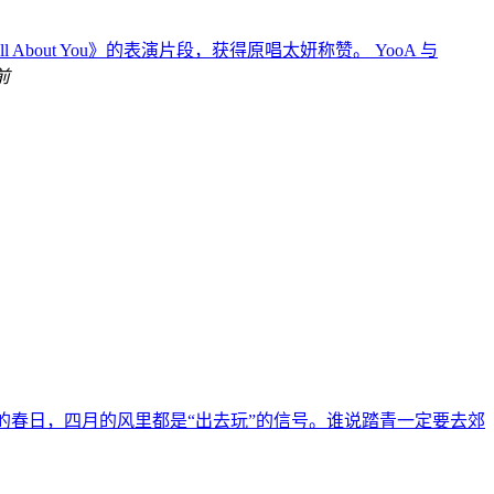
演唱《All About You》的表演片段，获得原唱太妍称赞。 YooA 与
前
的春日，四月的风里都是“出去玩”的信号。谁说踏青一定要去郊