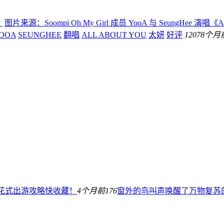
！
图片来源：Soompi Oh My Girl 成员 YooA 与 SeungHee 
OOA
SEUNGHEE
翻唱
ALL ABOUT YOU
太妍
好评
120
78个月
际花式出游攻略快收藏！
4个月前
176
窗外的鸟叫声唤醒了万物复苏