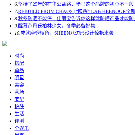
6.
坚持了25年的在华公益路，堡马这个品牌的初心不一般
7.
REBUILD FROM CHAOS | “唤醒” LAB HEENOOR
8.
秋冬防晒不能停！佳丽宝告诉你这样涂防晒产品才能防止
9.
醒慕芦丹氏柏林少女，冬季必备好物
10.
成就摩登棱角，SHEEN八边形设计惊艳来袭
时尚
搭配
单品
明星
美容
秀场
奢华
护肤
生活
评测
全娱乐