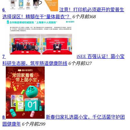
6
注意！打印机必须避开的爱普生
选择误区！精髓在于“量体裁衣”？
6个月前
368
7
iSEE 百强认证！菌小宝
科研生态圈，筑牢肠道健康防线
6个月前
327
8
新春归家礼选菌小宝，千亿活菌守护团
圆健康年
6个月前
299