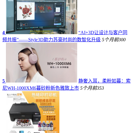
4
“AI+3D让设计与客户同
频共振”——Style3D助力苏豪时尚的数智化升级
5个月前
300
5
静奢入耳，柔粉如暮：索
尼WH-1000XM6暮砂粉新色雅致上市
5个月前
353