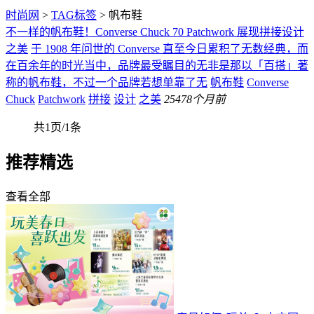
时尚网
>
TAG标签
> 帆布鞋
不一样的帆布鞋！Converse Chuck 70 Patchwork 展现拼接设计
之美
于 1908 年问世的 Converse 直至今日累积了无数经典，而
在百余年的时光当中，品牌最受瞩目的无非是那以「百搭」著
称的帆布鞋，不过一个品牌若想单靠了无
帆布鞋
Converse
Chuck
Patchwork
拼接
设计
之美
254
78个月前
共1页/1条
推荐精选
查看全部