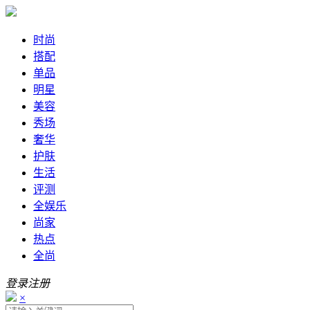
时尚
搭配
单品
明星
美容
秀场
奢华
护肤
生活
评测
全娱乐
尚家
热点
全尚
登录
注册
×