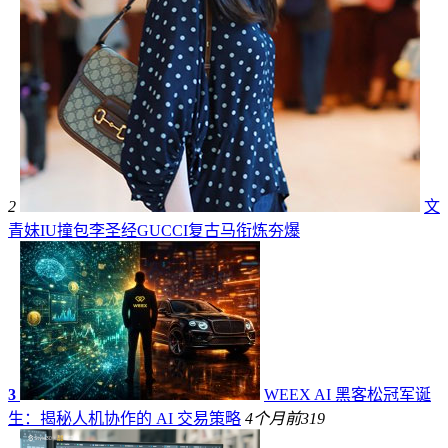
2
文
青妹IU撞包李圣经GUCCI复古马衔炼夯爆
3
WEEX AI 黑客松冠军诞
生：揭秘人机协作的 AI 交易策略
4个月前
319