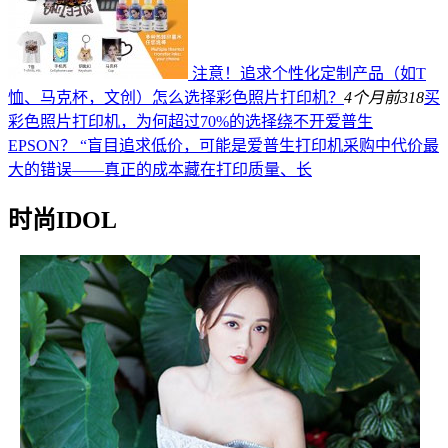
注意！追求个性化定制产品（如T
恤、马克杯，文创）怎么选择彩色照片打印机？
4个月前
318
买
彩色照片打印机，为何超过70%的选择绕不开爱普生
EPSON？ “盲目追求低价，可能是爱普生打印机采购中代价最
大的错误——真正的成本藏在打印质量、长
时尚IDOL