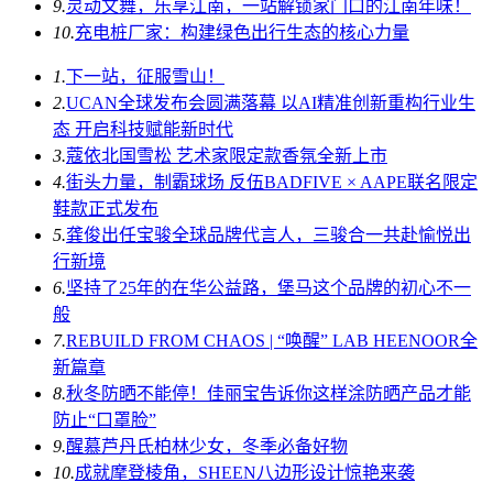
9.
灵动文舞，乐享江南，一站解锁家门口的江南年味！
10.
充电桩厂家：构建绿色出行生态的核心力量
1.
下一站，征服雪山！
2.
UCAN全球发布会圆满落幕 以AI精准创新重构行业生
态 开启科技赋能新时代
3.
蔻依北国雪松 艺术家限定款香氛全新上市
4.
街头力量，制霸球场 反伍BADFIVE × AAPE联名限定
鞋款正式发布
5.
龚俊出任宝骏全球品牌代言人，三骏合一共赴愉悦出
行新境
6.
坚持了25年的在华公益路，堡马这个品牌的初心不一
般
7.
REBUILD FROM CHAOS | “唤醒” LAB HEENOOR全
新篇章
8.
秋冬防晒不能停！佳丽宝告诉你这样涂防晒产品才能
防止“口罩脸”
9.
醒慕芦丹氏柏林少女，冬季必备好物
10.
成就摩登棱角，SHEEN八边形设计惊艳来袭