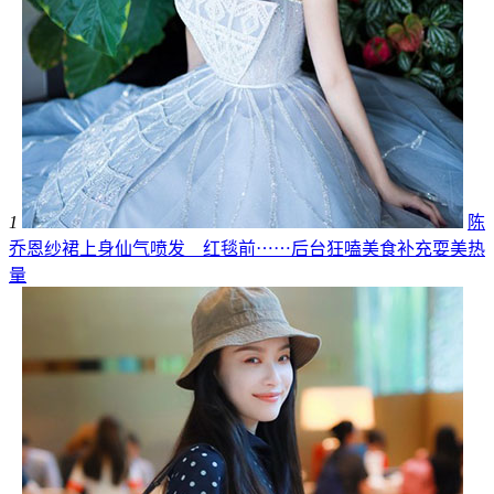
1
陈
乔恩纱裙上身仙气喷发 红毯前⋯⋯后台狂嗑美食补充耍美热
量