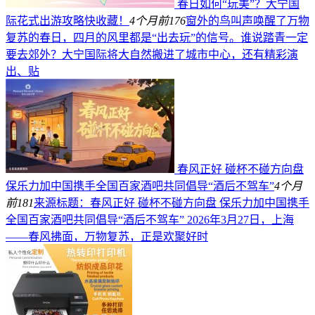
春日如何“玩美”？大宁国
际花式出游攻略快收藏！
4个月前
176
窗外的鸟叫声唤醒了万物
复苏的春日，四月的风里都是“出去玩”的信号。谁说踏青一定
要去郊外？大宁国际将大自然搬进了城市中心，还有精彩演
出、贴
春风正好 碰杯不碰方向盘
保乐力加中国携手全国百家酒吧共同倡导“酒后不驾车”
4个月
前
181
来源标题：春风正好 碰杯不碰方向盘 保乐力加中国携手
全国百家酒吧共同倡导“酒后不驾车” 2026年3月27日，上海
——春风拂面，万物复苏，正是欢聚好时