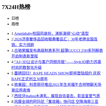
7X24H热榜
日榜
周榜
1.
Angelababy校园风装扮，清新演绎“心动”造型
2.
2026济南奢侈品回收毓典奢品汇；30年老牌全国连
锁。实力领跑
3.
古驰荣耀发布高级制表系列 超薄GUCCI 25H系列腕表
开启制表新里程
4.
“AI+3D让设计与客户同频共振”——Style3D助力苏豪
时尚的数智化升级
5.
重磅回归！BAPE HEADS SHOW即将登陆纽约 庆祝
BAPE正式创立30周年
6.
依美园：科思丽芬推出2021年生肖福牛吉祥物聊天场
景应用表情
7.
西班牙thalissi水滴乳，展现自信姿态，彰显皇室气质
8.
风靡全球的阿玛尼「集妆箱」快闪店 空降海南三亚