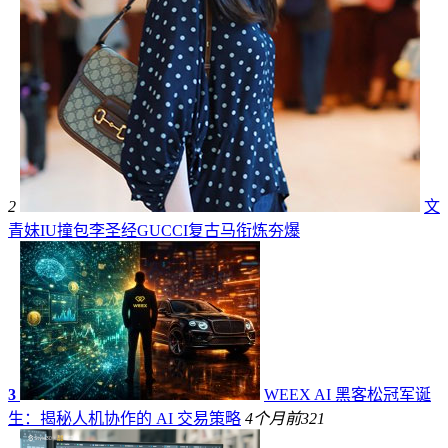
2
文
青妹IU撞包李圣经GUCCI复古马衔炼夯爆
3
WEEX AI 黑客松冠军诞
生：揭秘人机协作的 AI 交易策略
4个月前
321