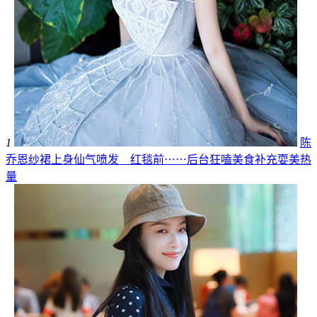
1
陈
乔恩纱裙上身仙气喷发 红毯前⋯⋯后台狂嗑美食补充耍美热
量