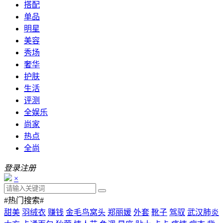
搭配
单品
明星
美容
秀场
奢华
护肤
生活
评测
全娱乐
尚家
热点
全尚
登录
注册
×
#热门搜索#
甜美
羽绒衣
赚钱
金毛鸟窝头
郑丽媛
外套
靴子
驾驭
武汉肺炎