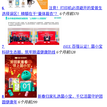
6
注意！打印机必须避开的爱普生
选择误区！精髓在于“量体裁衣”？
6个月前
370
7
iSEE 百强认证！菌小宝
科研生态圈，筑牢肠道健康防线
6个月前
328
8
新春归家礼选菌小宝，千亿活菌守护团
圆健康年
6个月前
299