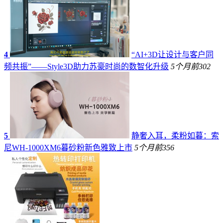
4
“AI+3D让设计与客户同
频共振”——Style3D助力苏豪时尚的数智化升级
5个月前
302
5
静奢入耳，柔粉如暮：索
尼WH-1000XM6暮砂粉新色雅致上市
5个月前
356