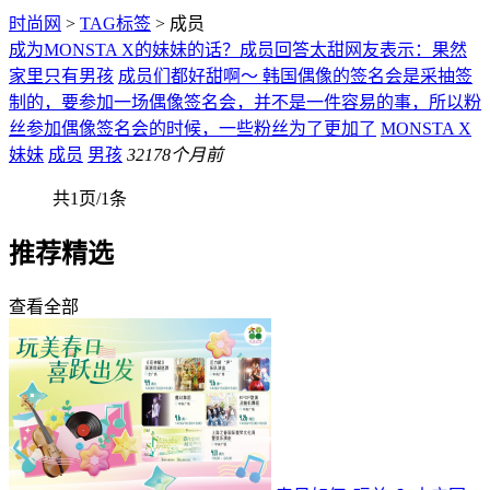
时尚网
>
TAG标签
> 成员
成为MONSTA X的妹妹的话？成员回答太甜网友表示：果然
家里只有男孩
成员们都好甜啊～ 韩国偶像的签名会是采抽签
制的，要参加一场偶像签名会，并不是一件容易的事，所以粉
丝参加偶像签名会的时候，一些粉丝为了更加了
MONSTA X
妹妹
成员
男孩
321
78个月前
共1页/1条
推荐精选
查看全部