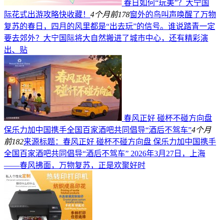
春日如何“玩美”？大宁国
际花式出游攻略快收藏！
4个月前
178
窗外的鸟叫声唤醒了万物
复苏的春日，四月的风里都是“出去玩”的信号。谁说踏青一定
要去郊外？大宁国际将大自然搬进了城市中心，还有精彩演
出、贴
春风正好 碰杯不碰方向盘
保乐力加中国携手全国百家酒吧共同倡导“酒后不驾车”
4个月
前
182
来源标题：春风正好 碰杯不碰方向盘 保乐力加中国携手
全国百家酒吧共同倡导“酒后不驾车” 2026年3月27日，上海
——春风拂面，万物复苏，正是欢聚好时