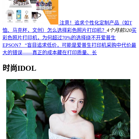
注意！追求个性化定制产品（如T
恤、马克杯，文创）怎么选择彩色照片打印机？
4个月前
320
买
彩色照片打印机，为何超过70%的选择绕不开爱普生
EPSON？ “盲目追求低价，可能是爱普生打印机采购中代价最
大的错误——真正的成本藏在打印质量、长
时尚IDOL