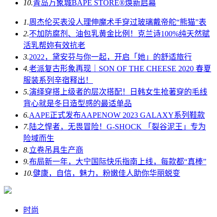
10.
青岛万象城BAPE STORE®焕新启幕
1.
周杰伦买表没人理伸魔术手穿过玻璃戴帝舵“熊猫”表
2.
不加防腐剂、油包乳黄金比例！克兰诗100%纯天然赋
活乳帮妳有效抗老
3.
2022，黛安芬与你一起，开启「她」的舒适旅行
4.
老派复古形象再现｜SON OF THE CHEESE 2020 春夏
服装系列辛宿释出！
5.
演绎穿搭上级者的层次搭配！日韩女生抢著穿的毛线
背心就是冬日造型感的最适单品
6.
AAPE正式发布AAPENOW 2023 GALAXY系列鞋款
7.
陆之悍者，无畏冒险！G-SHOCK 「裂谷泥王」专为
险域而生
8.
立卷吊具生产商
9.
布局新一年，大宁国际快乐指南上线，每款都“真棒”
10.
健康，自信，魅力，粉嫩佳人助你华丽蜕变
时尚