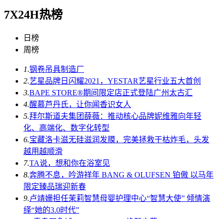
7X24H热榜
日榜
周榜
1.
钢卷吊具制造厂
2.
艺星品牌日闪耀2021，YESTAR艺星行业五大首创
3.
BAPE STORE®期间限定店正式登陆广州太古汇
4.
醒慕芦丹氏，让你闻香识女人
5.
拜尔斯道夫集团薛薇：推动核心品牌妮维雅向年轻
化、高端化、数字化转型
6.
宝藏洛卡滋无硅滋润发膜，完美拯救干枯炸毛，头发
越用越顺滑
7.
TA说，想和你在浴室见
8.
奔腾不息，吟游祥年 BANG & OLUFSEN 铂傲 以马年
限定臻品瑞迎新春
9.
卢靖姗担任茉莉智慧母婴护理中心“智慧大使” 倾情演
绎“她的3.0时代”