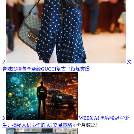
2
文
青妹IU撞包李圣经GUCCI复古马衔炼夯爆
3
WEEX AI 黑客松冠军诞
生：揭秘人机协作的 AI 交易策略
4个月前
321