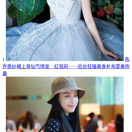
1
陈
乔恩纱裙上身仙气喷发 红毯前⋯⋯后台狂嗑美食补充耍美热
量