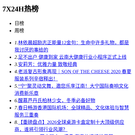
7X24H热榜
日榜
周榜
1.
林依晨超励志正能量12金句：生命中许多礼物，都是
我讨厌的事给的
2.
足不出户 健康到家 云南大健康行业小程序正式上线
3.
安莉芳：优雅力量 致敬经典
4.
老派复古形象再现｜SON OF THE CHEESE 2020 春夏
服装系列辛宿释出！
5.
“宁”聚灵动文舞，邀您乐享江南！大宁国际奏响文化
消费新乐章
6.
醒慕芦丹氏柏林少女，冬季必备好物
7.
春日畅游香港国际机场：全球精品、文化体验与智慧
服务三重奏
8.
【重磅盘点】2026全球桌游卡盒定制十大顶级供应
商，谁将引领行业风潮？