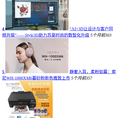
4
“AI+3D让设计与客户同
频共振”——Style3D助力苏豪时尚的数智化升级
5个月前
303
5
静奢入耳，柔粉如暮：索
尼WH-1000XM6暮砂粉新色雅致上市
5个月前
357