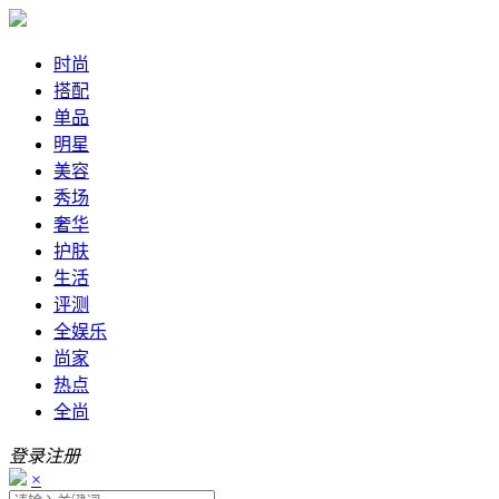
时尚
搭配
单品
明星
美容
秀场
奢华
护肤
生活
评测
全娱乐
尚家
热点
全尚
登录
注册
×