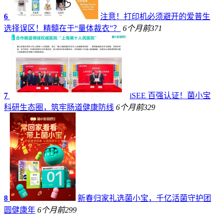
6
注意！打印机必须避开的爱普生
选择误区！精髓在于“量体裁衣”？
6个月前
371
7
iSEE 百强认证！菌小宝
科研生态圈，筑牢肠道健康防线
6个月前
329
8
新春归家礼选菌小宝，千亿活菌守护团
圆健康年
6个月前
299