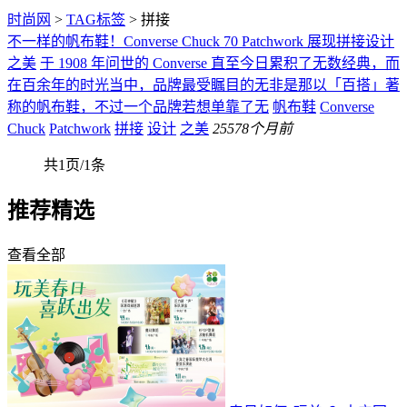
时尚网
>
TAG标签
> 拼接
不一样的帆布鞋！Converse Chuck 70 Patchwork 展现拼接设计
之美
于 1908 年问世的 Converse 直至今日累积了无数经典，而
在百余年的时光当中，品牌最受瞩目的无非是那以「百搭」著
称的帆布鞋，不过一个品牌若想单靠了无
帆布鞋
Converse
Chuck
Patchwork
拼接
设计
之美
255
78个月前
共1页/1条
推荐精选
查看全部