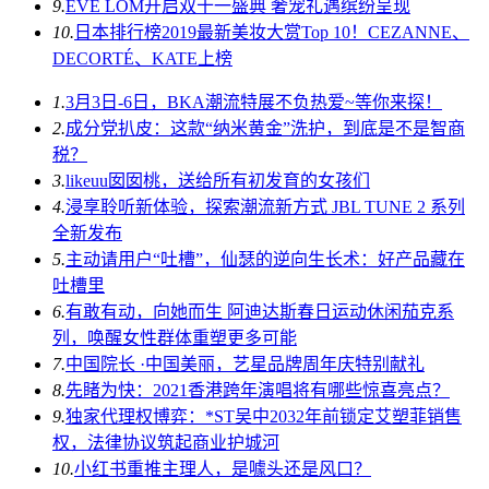
9.
EVE LOM开启双十一盛典 奢宠礼遇缤纷呈现
10.
日本排行榜2019最新美妆大赏Top 10！CEZANNE、
DECORTÉ、KATE上榜
1.
3月3日-6日，BKA潮流特展不负热爱~等你来探！
2.
成分党扒皮：这款“纳米黄金”洗护，到底是不是智商
税？
3.
likeuu囡囡桃，送给所有初发育的女孩们
4.
浸享聆听新体验，探索潮流新方式 JBL TUNE 2 系列
全新发布
5.
主动请用户“吐槽”，仙瑟的逆向生长术：好产品藏在
吐槽里
6.
有敢有动，向她而生 阿迪达斯春日运动休闲茄克系
列，唤醒女性群体重塑更多可能
7.
中国院长 ·中国美丽，艺星品牌周年庆特别献礼
8.
先睹为快：2021香港跨年演唱将有哪些惊喜亮点？
9.
独家代理权博弈：*ST吴中2032年前锁定艾塑菲销售
权，法律协议筑起商业护城河
10.
小红书重推主理人，是噱头还是风口？