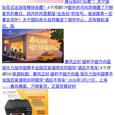
春日如何“玩美”？大宁国
际花式出游攻略快收藏！
4个月前
179
窗外的鸟叫声唤醒了万物
复苏的春日，四月的风里都是“出去玩”的信号。谁说踏青一定
要去郊外？大宁国际将大自然搬进了城市中心，还有精彩演
出、贴
春风正好 碰杯不碰方向盘
保乐力加中国携手全国百家酒吧共同倡导“酒后不驾车”
4个月
前
182
来源标题：春风正好 碰杯不碰方向盘 保乐力加中国携手
全国百家酒吧共同倡导“酒后不驾车” 2026年3月27日，上海
——春风拂面，万物复苏，正是欢聚好时