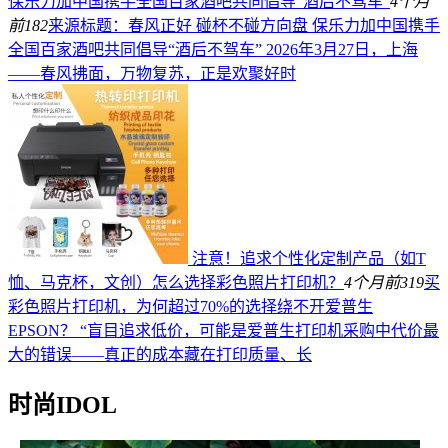
保乐力加中国携手全国百家酒吧共同倡导“酒后不驾车”
4个月
前
182
来源标题：春风正好 碰杯不碰方向盘 保乐力加中国携手
全国百家酒吧共同倡导“酒后不驾车” 2026年3月27日，上海
——春风拂面，万物复苏，正是欢聚好时
注意！追求个性化定制产品（如T
恤、马克杯，文创）怎么选择彩色照片打印机？
4个月前
319
买
彩色照片打印机，为何超过70%的选择绕不开爱普生
EPSON？ “盲目追求低价，可能是爱普生打印机采购中代价最
大的错误——真正的成本藏在打印质量、长
时尚IDOL