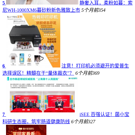
5
静奢入耳，柔粉如暮：索
尼WH-1000XM6暮砂粉新色雅致上市
5个月前
354
6
注意！打印机必须避开的爱普生
选择误区！精髓在于“量体裁衣”？
6个月前
369
7
iSEE 百强认证！菌小宝
科研生态圈，筑牢肠道健康防线
6个月前
327