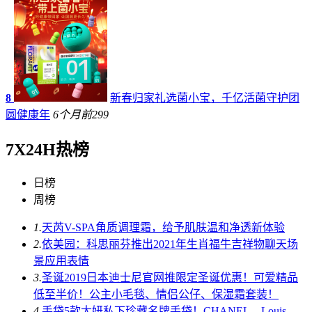
8
新春归家礼选菌小宝，千亿活菌守护团
圆健康年
6个月前
299
7X24H热榜
日榜
周榜
1.
天芮V-SPA角质调理霜，给予肌肤温和净透新体验
2.
依美园：科思丽芬推出2021年生肖福牛吉祥物聊天场
景应用表情
3.
圣诞2019日本迪士尼官网推限定圣诞优惠！可爱精品
低至半价！公主小毛毯、情侣公仔、保湿霜套装！
4.
手袋5款太妍私下珍藏名牌手袋！CHANEL、Louis