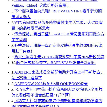
Vuitton、Chloé！这款价格超亲民！
5.
下个爆款蕾丝尖头鞋！REDVALENTINO春季梦幻颓
废风太迷人
6.
VTN官网健康品牌矩阵塑造健康生活氛围，大健康背
景下的品牌发展新思考
7.
传承惊艳，青出于蓝！G-SHOCK青花瓷系列再掀东方
美学风潮
8.
冬季湿疹、肌肤干痒？专业皮肤科医生教你如何远离
肌肤干痒症！
9.
热景生物蔻生元YG3912再获殊荣！荣膺2026新锐品牌
10.
融合日式禅意美学，BAPE STA™发布全新配色
1.
ADIZERO家族成员全新配色助力开启上半马新篇章，
站上赛场一准拿下
2.
AAPENOW 2023秋冬系列LOOKBOOK型录
3.
《巧克力》河智苑巧扮疗愈系职人网友惊呼这个厨师
怎么看都看不出竟然已经41岁了阿！
4.
《巧克力》河智苑的高好评清新风穿扮能成功装嫩的
原因靠的竟是这两样单品！？