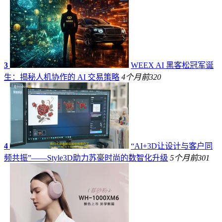
3
WEEX AI 黑客松冠军诞
生：揭秘人机协作的 AI 交易策略
4个月前
320
4
“AI+3D让设计与客户同
频共振”——Style3D助力苏豪时尚的数智化升级
5个月前
301