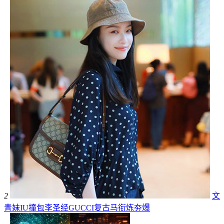
2
文
青妹IU撞包李圣经GUCCI复古马衔炼夯爆