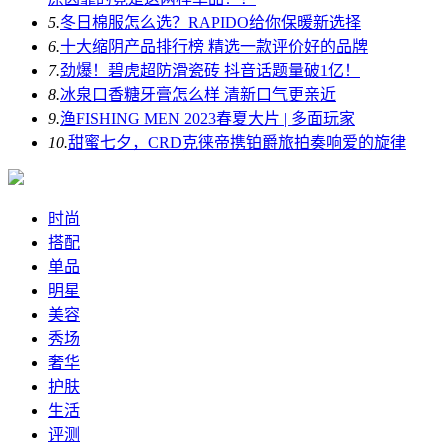
5.
冬日棉服怎么选？RAPIDO给你保暖新选择
6.
十大缩阴产品排行榜 精选一款评价好的品牌
7.
劲爆！碧虎超防滑瓷砖 抖音话题量破1亿！
8.
冰泉口香糖牙膏怎么样 清新口气更亲近
9.
渔FISHING MEN 2023春夏大片 | 多面玩家
10.
甜蜜七夕，CRD克徕帝携铂爵旅拍奏响爱的旋律
时尚
搭配
单品
明星
美容
秀场
奢华
护肤
生活
评测