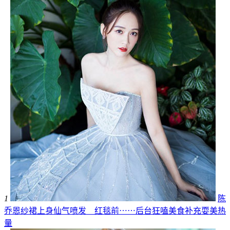
1
陈
乔恩纱裙上身仙气喷发 红毯前⋯⋯后台狂嗑美食补充耍美热
量