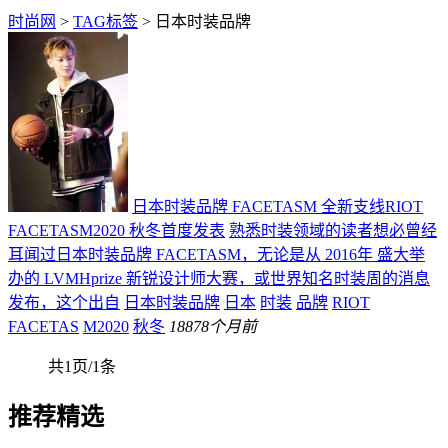
时尚网
>
TAG标签
> 日本时装品牌
日本时装品牌 FACETASM 全新支线RIOT
FACETASM2020 秋冬首度发表
熟悉时装领域的读者想必曾经
耳闻过日本时装品牌 FACETASM，无论是从 2016年 盛大举
办的 LVMHprize 新锐设计师大赛，或世界知名时装周的消息
发布，这个出自
日本时装品牌
日本
时装
品牌
RIOT
FACETAS
M2020
秋冬
188
78个月前
共1页/1条
推荐精选