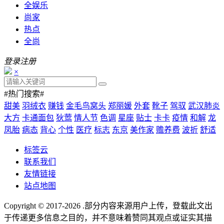
全娱乐
尚家
热点
全尚
登录
注册
×
#热门搜索#
甜美
羽绒衣
赚钱
金毛鸟窝头
郑丽媛
外套
靴子
驾驭
武汉肺炎
大方
卡通面包
狄莺
情人节
色调
星座
贴士
卡卡
疫情
和解
龙
凤胎
病态
背心
个性
医疗
标志
东京
美作家
赡养费
波折
舒适
标签云
联系我们
友情链接
站点地图
Copyright © 2017-2026
.部分内容来源用户上传，登载此文出
于传递更多信息之目的，并不意味着赞同其观点或证实其描