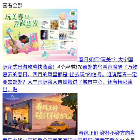
查看全部
春日如何“玩美”？大宁国
际花式出游攻略快收藏！
4个月前
178
窗外的鸟叫声唤醒了万物
复苏的春日，四月的风里都是“出去玩”的信号。谁说踏青一定
要去郊外？大宁国际将大自然搬进了城市中心，还有精彩演
出、贴
春风正好 碰杯不碰方向盘