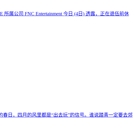
E 所属公司 FNC Entertainment 今日 (4日) 透露，正在退伍前休
的春日，四月的风里都是“出去玩”的信号。谁说踏青一定要去郊