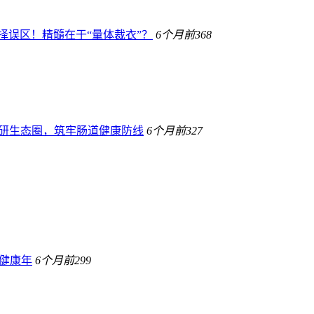
择误区！精髓在于“量体裁衣”？
6个月前
368
宝科研生态圈，筑牢肠道健康防线
6个月前
327
健康年
6个月前
299