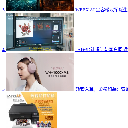
3
WEEX AI 黑客松冠军诞
4
“AI+3D让设计与客户同频
5
静奢入耳，柔粉如暮：索尼W