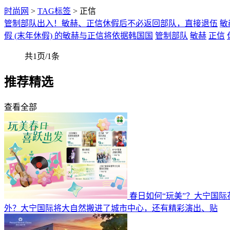
时尚网
>
TAG标签
> 正信
管制部队出入！敏赫、正信休假后不必返回部队，直接退伍
敏
假 (末年休假) 的敏赫与正信将依据韩国国
管制部队
敏赫
正信
共1页/1条
推荐精选
查看全部
春日如何“玩美”？大宁国
外？大宁国际将大自然搬进了城市中心，还有精彩演出、贴