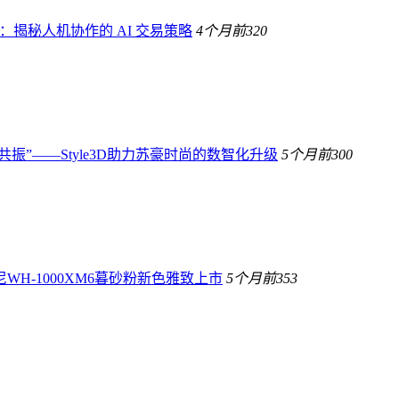
生：揭秘人机协作的 AI 交易策略
4个月前
320
共振”——Style3D助力苏豪时尚的数智化升级
5个月前
300
H-1000XM6暮砂粉新色雅致上市
5个月前
353