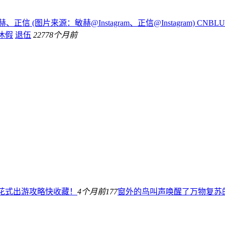
赫、正信 (图片来源：敏赫@Instagram、正信@Instagram) CNBLU
休假
退伍
227
78个月前
际花式出游攻略快收藏！
4个月前
177
窗外的鸟叫声唤醒了万物复苏