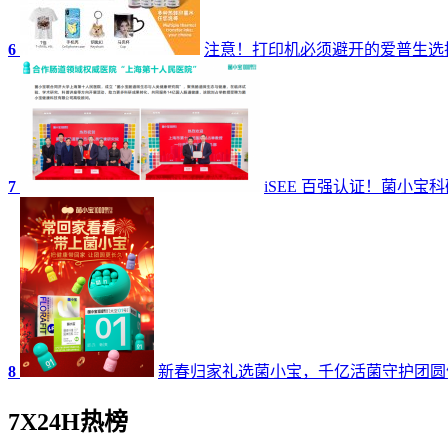
6
注意！打印机必须避开的爱普生选
7
iSEE 百强认证！菌小
8
新春归家礼选菌小宝，千亿活菌守护团圆
7X24H热榜