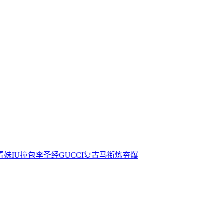
青妹IU撞包李圣经GUCCI复古马衔炼夯爆