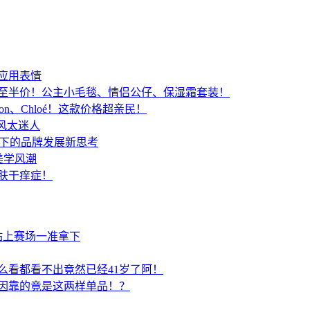
景应用表情
低至半价！公主小毛毯、情侣公仔、保湿霜套装！
ton、Chloé！这款价格超亲民！
废风太迷人
景下的品牌发展新思考
美学风潮
肤干痒症！
站上赛场一准拿下
么看都看不出竟然已经41岁了阿！
因靠的竟是这两样单品！？