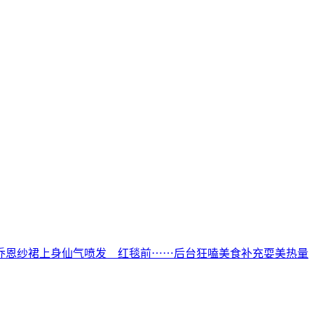
乔恩纱裙上身仙气喷发 红毯前⋯⋯后台狂嗑美食补充耍美热量