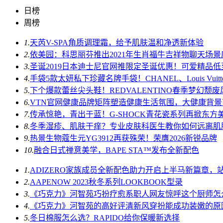
日榜
周榜
1.
天芮V-SPA角质调理霜，给予肌肤温和净透新体验
2.
依美园：科思丽芬推出2021年生肖福牛吉祥物聊天场
3.
圣诞2019日本迪士尼官网推限定圣诞优惠！可爱精品
4.
手袋5款太妍私下珍藏名牌手袋！CHANEL、Louis Vuit
5.
下个爆款蕾丝尖头鞋！REDVALENTINO春季梦幻颓
6.
VTN官网健康品牌矩阵塑造健康生活氛围，大健康背
7.
传承惊艳，青出于蓝！G-SHOCK青花瓷系列再掀东方
8.
冬季湿疹、肌肤干痒？专业皮肤科医生教你如何远离肌
9.
热景生物蔻生元YG3912再获殊荣！荣膺2026新锐品牌
10.
融合日式禅意美学，BAPE STA™发布全新配色
1.
ADIZERO家族成员全新配色助力开启上半马新篇章，
2.
AAPENOW 2023秋冬系列LOOKBOOK型录
3.
《巧克力》河智苑巧扮疗愈系职人网友惊呼这个厨师怎
4.
《巧克力》河智苑的高好评清新风穿扮能成功装嫩的原
5.
冬日棉服怎么选？RAPIDO给你保暖新选择