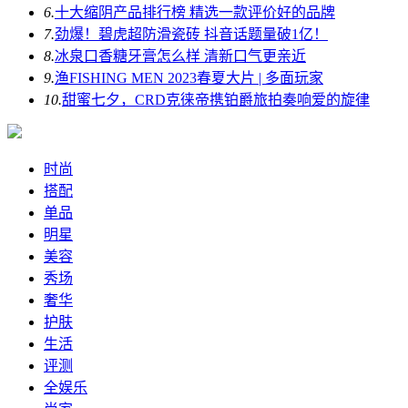
6.
十大缩阴产品排行榜 精选一款评价好的品牌
7.
劲爆！碧虎超防滑瓷砖 抖音话题量破1亿！
8.
冰泉口香糖牙膏怎么样 清新口气更亲近
9.
渔FISHING MEN 2023春夏大片 | 多面玩家
10.
甜蜜七夕，CRD克徕帝携铂爵旅拍奏响爱的旋律
时尚
搭配
单品
明星
美容
秀场
奢华
护肤
生活
评测
全娱乐