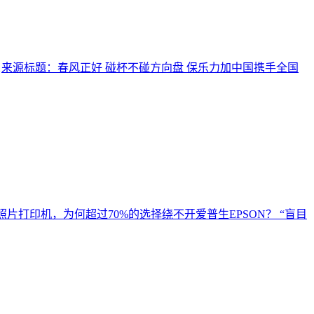
1
来源标题：春风正好 碰杯不碰方向盘 保乐力加中国携手全国
照片打印机，为何超过70%的选择绕不开爱普生EPSON？ “盲目