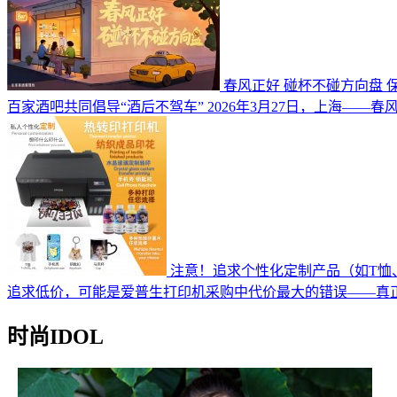
春风正好 碰杯不碰方向盘 
百家酒吧共同倡导“酒后不驾车” 2026年3月27日，上海——
注意！追求个性化定制产品（如T恤
追求低价，可能是爱普生打印机采购中代价最大的错误——真
时尚IDOL