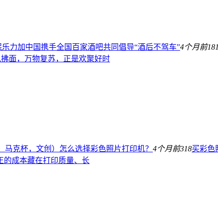
保乐力加中国携手全国百家酒吧共同倡导“酒后不驾车”
4个月前
18
春风拂面，万物复苏，正是欢聚好时
、马克杯，文创）怎么选择彩色照片打印机？
4个月前
318
买彩色
正的成本藏在打印质量、长