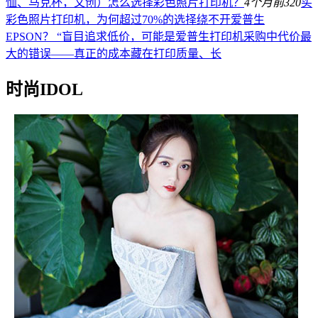
恤、马克杯，文创）怎么选择彩色照片打印机？
4个月前
320
买
彩色照片打印机，为何超过70%的选择绕不开爱普生
EPSON？ “盲目追求低价，可能是爱普生打印机采购中代价最
大的错误——真正的成本藏在打印质量、长
时尚IDOL