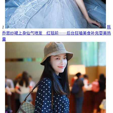
1
陈
乔恩纱裙上身仙气喷发 红毯前⋯⋯后台狂嗑美食补充耍美热
量