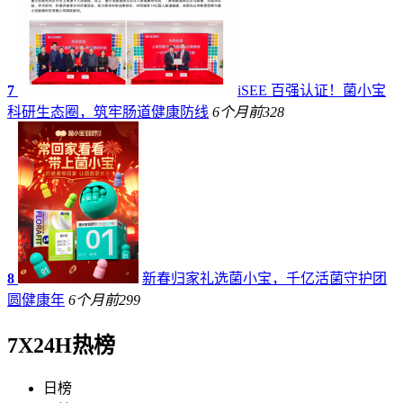
7
iSEE 百强认证！菌小宝
科研生态圈，筑牢肠道健康防线
6个月前
328
8
新春归家礼选菌小宝，千亿活菌守护团
圆健康年
6个月前
299
7X24H热榜
日榜