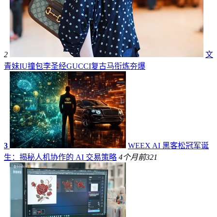
2
文
青妹IU撞包李圣经GUCCI复古马衔炼夯爆
3
WEEX AI 黑客松冠军诞
生：揭秘人机协作的 AI 交易策略
4个月前
321