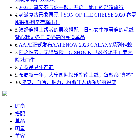
3.
2022，黛安芬与你一起，开启「她」的舒适旅行
4.
老派复古形象再现｜SON OF THE CHEESE 2020 春夏
服装系列辛宿释出！
5.
演绎穿搭上级者的层次搭配！日韩女生抢著穿的毛线
背心就是冬日造型感的最适单品
6.
AAPE正式发布AAPENOW 2023 GALAXY系列鞋款
7.
陆之悍者，无畏冒险！G-SHOCK 「裂谷泥王」专为
险域而生
8.
立卷吊具生产商
9.
布局新一年，大宁国际快乐指南上线，每款都“真棒”
10.
健康，自信，魅力，粉嫩佳人助你华丽蜕变
时尚
搭配
单品
明星
美容