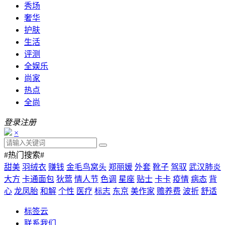
秀场
奢华
护肤
生活
评测
全娱乐
尚家
热点
全尚
登录
注册
×
#热门搜索#
甜美
羽绒衣
赚钱
金毛鸟窝头
郑丽媛
外套
靴子
驾驭
武汉肺炎
大方
卡通面包
狄莺
情人节
色调
星座
贴士
卡卡
疫情
病态
背
心
龙凤胎
和解
个性
医疗
标志
东京
美作家
赡养费
波折
舒适
标签云
联系我们