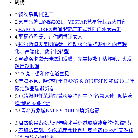
周榜
1.
钢卷吊具制造厂
2.
艺星品牌日闪耀2021，YESTAR艺星行业五大首创
3.
BAPE STORE®期间限定店正式登陆广州太古汇
4.
醒慕芦丹氏，让你闻香识女人
5.
拜尔斯道夫集团薛薇：推动核心品牌妮维雅向年轻
化、高端化、数字化转型
6.
宝藏洛卡滋无硅滋润发膜，完美拯救干枯炸毛，头发
越用越顺滑
7.
TA说，想和你在浴室见
8.
奔腾不息，吟游祥年 BANG & OLUFSEN 铂傲 以马年
限定臻品瑞迎新春
9.
卢靖姗担任茉莉智慧母婴护理中心“智慧大使” 倾情演
绎“她的3.0时代”
10.
青岛万象城BAPE STORE®焕新启幕
1.
周杰伦买表没人理伸魔术手穿过玻璃戴帝舵“熊猫”表
2.
不加防腐剂、油包乳黄金比例！克兰诗100%纯天然赋
活乳帮妳有效抗老