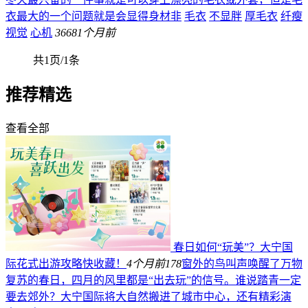
衣最大的一个问题就是会显得身材非
毛衣
不显胖
厚毛衣
纤瘦
视觉
心机
366
81个月前
共1页/1条
推荐精选
查看全部
春日如何“玩美”？大宁国
际花式出游攻略快收藏！
4个月前
178
窗外的鸟叫声唤醒了万物
复苏的春日，四月的风里都是“出去玩”的信号。谁说踏青一定
要去郊外？大宁国际将大自然搬进了城市中心，还有精彩演