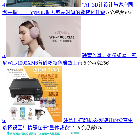
4
“AI+3D让设计与客户同
频共振”——Style3D助力苏豪时尚的数智化升级
5个月前
302
5
静奢入耳，柔粉如暮：索
尼WH-1000XM6暮砂粉新色雅致上市
5个月前
356
6
注意！打印机必须避开的爱普生
选择误区！精髓在于“量体裁衣”？
6个月前
370