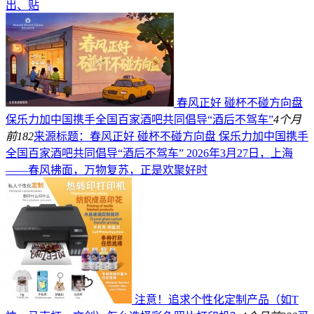
出、贴
春风正好 碰杯不碰方向盘
保乐力加中国携手全国百家酒吧共同倡导“酒后不驾车”
4个月
前
182
来源标题：春风正好 碰杯不碰方向盘 保乐力加中国携手
全国百家酒吧共同倡导“酒后不驾车” 2026年3月27日，上海
——春风拂面，万物复苏，正是欢聚好时
注意！追求个性化定制产品（如T