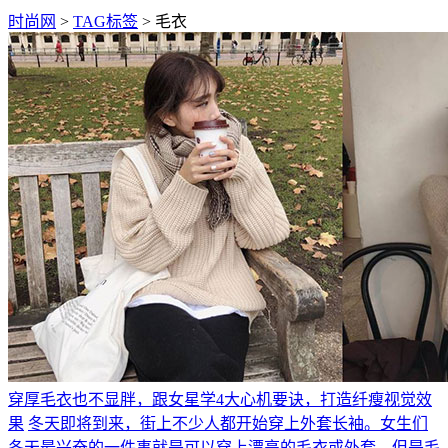
时尚网
>
TAG标签
> 毛衣
穿厚毛衣也不显胖，跟女星学4大心机要诀，打造纤瘦视觉效
果
冬天即将到来，街上不少人都开始穿上外套长袖。女生们
冬天最兴奋的一件事就是可以穿上漂亮的毛衣或外套，但是毛