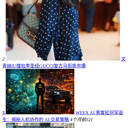
2
文
青妹IU撞包李圣经GUCCI复古马衔炼夯爆
3
WEEX AI 黑客松冠军诞
生：揭秘人机协作的 AI 交易策略
4个月前
321