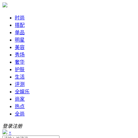
时尚
搭配
单品
明星
美容
秀场
奢华
护肤
生活
评测
全娱乐
尚家
热点
全尚
登录
注册
×