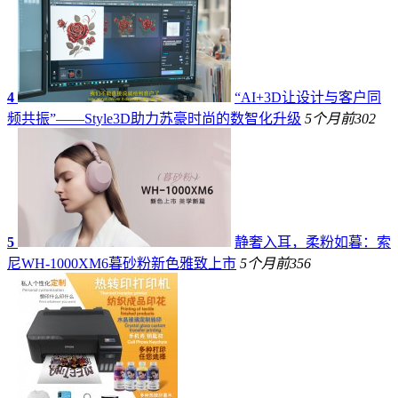
4
“AI+3D让设计与客户同
频共振”——Style3D助力苏豪时尚的数智化升级
5个月前
302
5
静奢入耳，柔粉如暮：索
尼WH-1000XM6暮砂粉新色雅致上市
5个月前
356