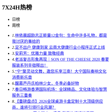
7X24H热榜
日榜
周榜
1.
林依晨超励志正能量12金句：生命中许多礼物，都是
我讨厌的事给的
2.
足不出户 健康到家 云南大健康行业小程序正式上线
3.
安莉芳：优雅力量 致敬经典
4.
老派复古形象再现｜SON OF THE CHEESE 2020 春夏
服装系列辛宿释出！
5.
“宁”聚灵动文舞，邀您乐享江南！大宁国际奏响文化
消费新乐章
6.
醒慕芦丹氏柏林少女，冬季必备好物
7.
春日畅游香港国际机场：全球精品、文化体验与智慧
服务三重奏
8.
【重磅盘点】2026全球桌游卡盒定制十大顶级供应
商，谁将引领行业风潮？