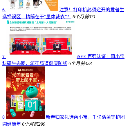
6
注意！打印机必须避开的爱普生
选择误区！精髓在于“量体裁衣”？
6个月前
371
7
iSEE 百强认证！菌小宝
科研生态圈，筑牢肠道健康防线
6个月前
328
8
新春归家礼选菌小宝，千亿活菌守护团
圆健康年
6个月前
299