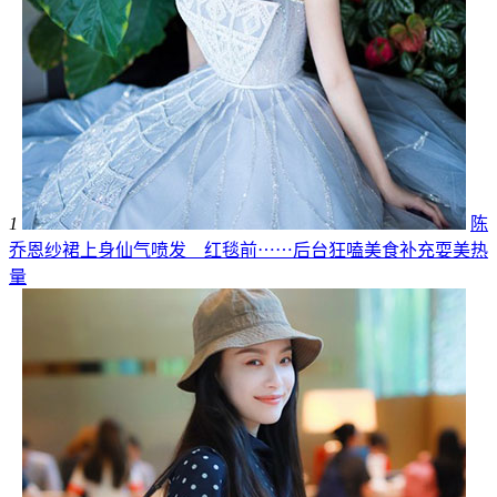
1
陈
乔恩纱裙上身仙气喷发 红毯前⋯⋯后台狂嗑美食补充耍美热
量