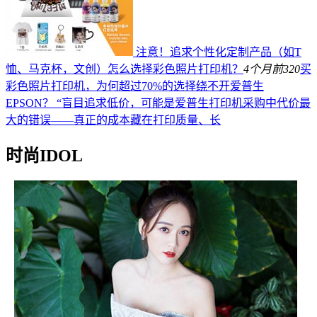
注意！追求个性化定制产品（如T
恤、马克杯，文创）怎么选择彩色照片打印机？
4个月前
320
买
彩色照片打印机，为何超过70%的选择绕不开爱普生
EPSON？ “盲目追求低价，可能是爱普生打印机采购中代价最
大的错误——真正的成本藏在打印质量、长
时尚IDOL