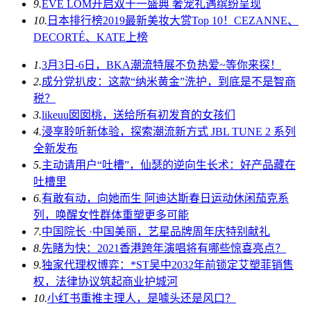
9.
EVE LOM开启双十一盛典 奢宠礼遇缤纷呈现
10.
日本排行榜2019最新美妆大赏Top 10！CEZANNE、
DECORTÉ、KATE上榜
1.
3月3日-6日，BKA潮流特展不负热爱~等你来探！
2.
成分党扒皮：这款“纳米黄金”洗护，到底是不是智商
税？
3.
likeuu囡囡桃，送给所有初发育的女孩们
4.
浸享聆听新体验，探索潮流新方式 JBL TUNE 2 系列
全新发布
5.
主动请用户“吐槽”，仙瑟的逆向生长术：好产品藏在
吐槽里
6.
有敢有动，向她而生 阿迪达斯春日运动休闲茄克系
列，唤醒女性群体重塑更多可能
7.
中国院长 ·中国美丽，艺星品牌周年庆特别献礼
8.
先睹为快：2021香港跨年演唱将有哪些惊喜亮点？
9.
独家代理权博弈：*ST吴中2032年前锁定艾塑菲销售
权，法律协议筑起商业护城河
10.
小红书重推主理人，是噱头还是风口？