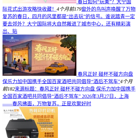
春日如何“玩美”？大宁国
际花式出游攻略快收藏！
4个月前
179
窗外的鸟叫声唤醒了万物
复苏的春日，四月的风里都是“出去玩”的信号。谁说踏青一定
要去郊外？大宁国际将大自然搬进了城市中心，还有精彩演
出、贴
春风正好 碰杯不碰方向盘
保乐力加中国携手全国百家酒吧共同倡导“酒后不驾车”
4个月
前
182
来源标题：春风正好 碰杯不碰方向盘 保乐力加中国携手
全国百家酒吧共同倡导“酒后不驾车” 2026年3月27日，上海
——春风拂面，万物复苏，正是欢聚好时