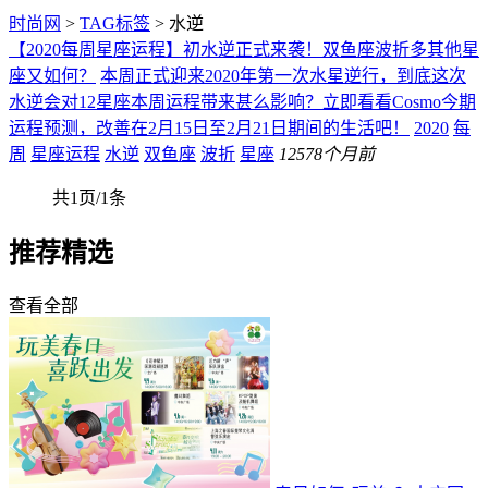
时尚网
>
TAG标签
> 水逆
【2020每周星座运程】初水逆正式来袭！双鱼座波折多其他星
座又如何？
本周正式迎来2020年第一次水星逆行，到底这次
水逆会对12星座本周运程带来甚么影响？立即看看Cosmo今期
运程预测，改善在2月15日至2月21日期间的生活吧！
2020
每
周
星座运程
水逆
双鱼座
波折
星座
125
78个月前
共1页/1条
推荐精选
查看全部