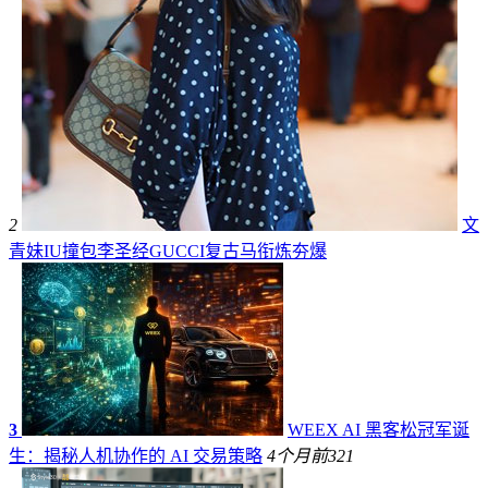
2
文
青妹IU撞包李圣经GUCCI复古马衔炼夯爆
3
WEEX AI 黑客松冠军诞
生：揭秘人机协作的 AI 交易策略
4个月前
321