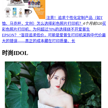
注意！追求个性化定制产品（如T
恤、马克杯，文创）怎么选择彩色照片打印机？
4个月前
320
买
彩色照片打印机，为何超过70%的选择绕不开爱普生
EPSON？ “盲目追求低价，可能是爱普生打印机采购中代价最
大的错误——真正的成本藏在打印质量、长
时尚IDOL