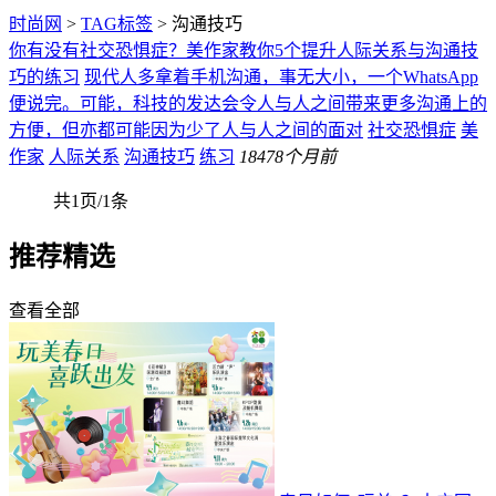
时尚网
>
TAG标签
> 沟通技巧
你有没有社交恐惧症？美作家教你5个提升人际关系与沟通技
巧的练习
现代人多拿着手机沟通，事无大小，一个WhatsApp
便说完。可能，科技的发达会令人与人之间带来更多沟通上的
方便，但亦都可能因为少了人与人之间的面对
社交恐惧症
美
作家
人际关系
沟通技巧
练习
184
78个月前
共1页/1条
推荐精选
查看全部