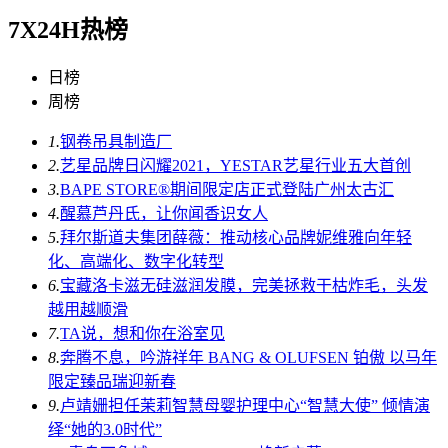
7X24H热榜
日榜
周榜
1.
钢卷吊具制造厂
2.
艺星品牌日闪耀2021，YESTAR艺星行业五大首创
3.
BAPE STORE®期间限定店正式登陆广州太古汇
4.
醒慕芦丹氏，让你闻香识女人
5.
拜尔斯道夫集团薛薇：推动核心品牌妮维雅向年轻
化、高端化、数字化转型
6.
宝藏洛卡滋无硅滋润发膜，完美拯救干枯炸毛，头发
越用越顺滑
7.
TA说，想和你在浴室见
8.
奔腾不息，吟游祥年 BANG & OLUFSEN 铂傲 以马年
限定臻品瑞迎新春
9.
卢靖姗担任茉莉智慧母婴护理中心“智慧大使” 倾情演
绎“她的3.0时代”