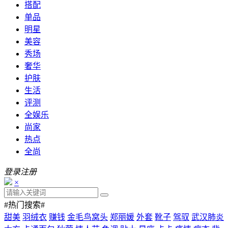
搭配
单品
明星
美容
秀场
奢华
护肤
生活
评测
全娱乐
尚家
热点
全尚
登录
注册
×
#热门搜索#
甜美
羽绒衣
赚钱
金毛鸟窝头
郑丽媛
外套
靴子
驾驭
武汉肺炎