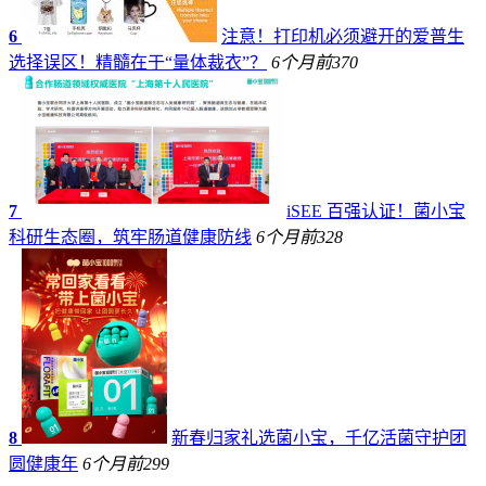
6
注意！打印机必须避开的爱普生
选择误区！精髓在于“量体裁衣”？
6个月前
370
7
iSEE 百强认证！菌小宝
科研生态圈，筑牢肠道健康防线
6个月前
328
8
新春归家礼选菌小宝，千亿活菌守护团
圆健康年
6个月前
299