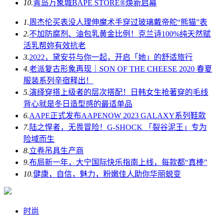
10.
青岛万象城BAPE STORE®焕新启幕
1.
周杰伦买表没人理伸魔术手穿过玻璃戴帝舵“熊猫”表
2.
不加防腐剂、油包乳黄金比例！克兰诗100%纯天然赋
活乳帮妳有效抗老
3.
2022，黛安芬与你一起，开启「她」的舒适旅行
4.
老派复古形象再现｜SON OF THE CHEESE 2020 春夏
服装系列辛宿释出！
5.
演绎穿搭上级者的层次搭配！日韩女生抢著穿的毛线
背心就是冬日造型感的最适单品
6.
AAPE正式发布AAPENOW 2023 GALAXY系列鞋款
7.
陆之悍者，无畏冒险！G-SHOCK 「裂谷泥王」专为
险域而生
8.
立卷吊具生产商
9.
布局新一年，大宁国际快乐指南上线，每款都“真棒”
10.
健康，自信，魅力，粉嫩佳人助你华丽蜕变
时尚