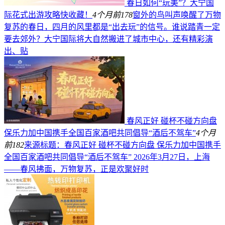
春日如何“玩美”？大宁国
际花式出游攻略快收藏！
4个月前
178
窗外的鸟叫声唤醒了万物
复苏的春日，四月的风里都是“出去玩”的信号。谁说踏青一定
要去郊外？大宁国际将大自然搬进了城市中心，还有精彩演
出、贴
春风正好 碰杯不碰方向盘
保乐力加中国携手全国百家酒吧共同倡导“酒后不驾车”
4个月
前
182
来源标题：春风正好 碰杯不碰方向盘 保乐力加中国携手
全国百家酒吧共同倡导“酒后不驾车” 2026年3月27日，上海
——春风拂面，万物复苏，正是欢聚好时