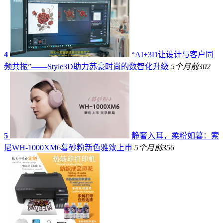
4
“AI+3D让设计与客户同
频共振”——Style3D助力苏豪时尚的数智化升级
5个月前
302
5
静奢入耳，柔粉如暮：索
尼WH-1000XM6暮砂粉新色雅致上市
5个月前
356