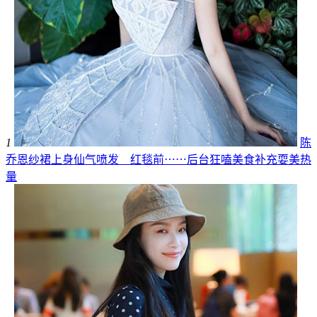
1
陈
乔恩纱裙上身仙气喷发 红毯前⋯⋯后台狂嗑美食补充耍美热
量