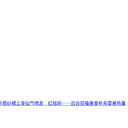
乔恩纱裙上身仙气喷发 红毯前⋯⋯后台狂嗑美食补充耍美热量