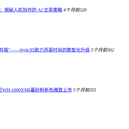
生：揭秘人机协作的 AI 交易策略
4个月前
320
共振”——Style3D助力苏豪时尚的数智化升级
5个月前
302
H-1000XM6暮砂粉新色雅致上市
5个月前
355