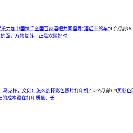
保乐力加中国携手全国百家酒吧共同倡导“酒后不驾车”
4个月前
18
春风拂面，万物复苏，正是欢聚好时
、马克杯，文创）怎么选择彩色照片打印机？
4个月前
320
买彩色
正的成本藏在打印质量、长