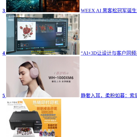
3
WEEX AI 黑客松冠军诞
4
“AI+3D让设计与客户同频
5
静奢入耳，柔粉如暮：索尼W