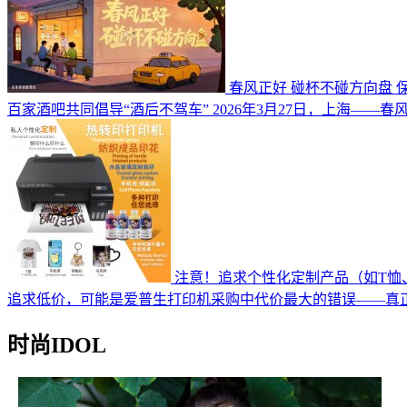
春风正好 碰杯不碰方向盘 
百家酒吧共同倡导“酒后不驾车” 2026年3月27日，上海——
注意！追求个性化定制产品（如T恤
追求低价，可能是爱普生打印机采购中代价最大的错误——真
时尚IDOL