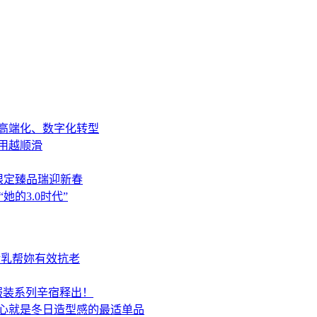
高端化、数字化转型
用越顺滑
马年限定臻品瑞迎新春
的3.0时代”
活乳帮妳有效抗老
春夏服装系列辛宿释出！
心就是冬日造型感的最适单品