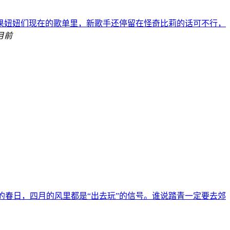
如果妞妞们现在的歌单里，新歌手还停留在怪奇比莉的话可不行，
月前
的春日，四月的风里都是“出去玩”的信号。谁说踏青一定要去郊