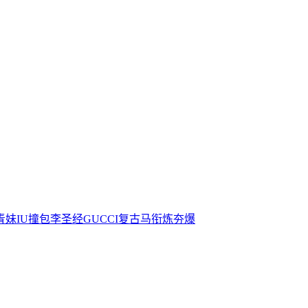
青妹IU撞包李圣经GUCCI复古马衔炼夯爆