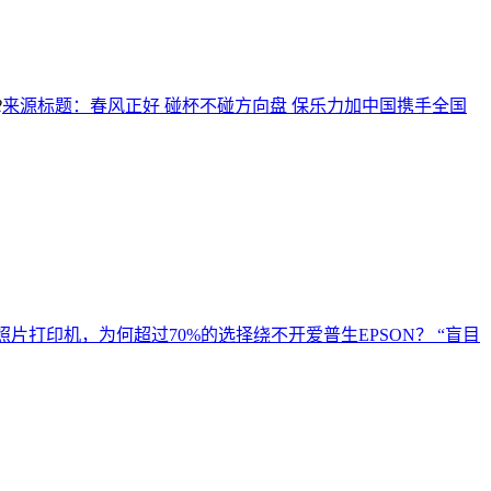
2
来源标题：春风正好 碰杯不碰方向盘 保乐力加中国携手全国
照片打印机，为何超过70%的选择绕不开爱普生EPSON？ “盲目