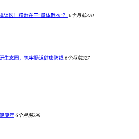
择误区！精髓在于“量体裁衣”？
6个月前
370
宝科研生态圈，筑牢肠道健康防线
6个月前
327
健康年
6个月前
299