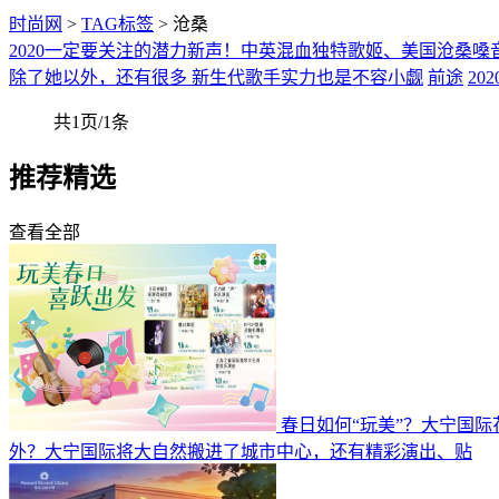
时尚网
>
TAG标签
> 沧桑
2020一定要关注的潜力新声！中英混血独特歌姬、美国沧桑
除了她以外，还有很多 新生代歌手实力也是不容小觑
前途
202
共1页/1条
推荐精选
查看全部
春日如何“玩美”？大宁国
外？大宁国际将大自然搬进了城市中心，还有精彩演出、贴