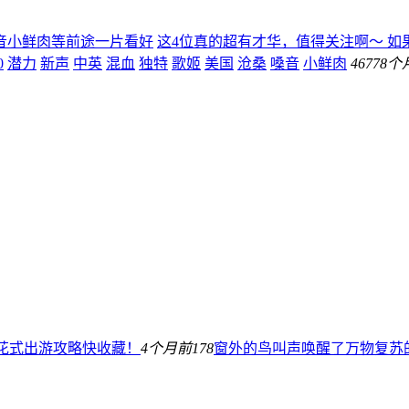
嗓音小鲜肉等前途一片看好
这4位真的超有才华，值得关注啊～ 
0
潜力
新声
中英
混血
独特
歌姬
美国
沧桑
嗓音
小鲜肉
467
78个
际花式出游攻略快收藏！
4个月前
178
窗外的鸟叫声唤醒了万物复苏