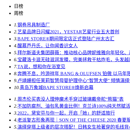
日榜
周榜
1.
钢卷吊具制造厂
2.
艺星品牌日闪耀2021，YESTAR艺星行业五大首创
3.
BAPE STORE®期间限定店正式登陆广州太古汇
4.
醒慕芦丹氏，让你闻香识女人
5.
拜尔斯道夫集团薛薇：推动核心品牌妮维雅向年轻化、
6.
宝藏洛卡滋无硅滋润发膜，完美拯救干枯炸毛，头发越
7.
TA说，想和你在浴室见
8.
奔腾不息，吟游祥年 BANG & OLUFSEN 铂傲 以
9.
卢靖姗担任茉莉智慧母婴护理中心“智慧大使” 倾情演绎“她
10.
青岛万象城BAPE STORE®焕新启幕
1.
周杰伦买表没人理伸魔术手穿过玻璃戴帝舵“熊猫”表
2.
不加防腐剂、油包乳黄金比例！克兰诗100%纯天然赋
3.
2022，黛安芬与你一起，开启「她」的舒适旅行
4.
老派复古形象再现｜SON OF THE CHEESE 2020 
5.
演绎穿搭上级者的层次搭配！日韩女生抢著穿的毛线背