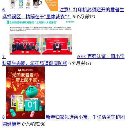
6
注意！打印机必须避开的爱普生
选择误区！精髓在于“量体裁衣”？
6个月前
371
7
iSEE 百强认证！菌小宝
科研生态圈，筑牢肠道健康防线
6个月前
331
8
新春归家礼选菌小宝，千亿活菌守护团
圆健康年
6个月前
300