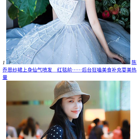
1
陈
乔恩纱裙上身仙气喷发 红毯前⋯⋯后台狂嗑美食补充耍美热
量