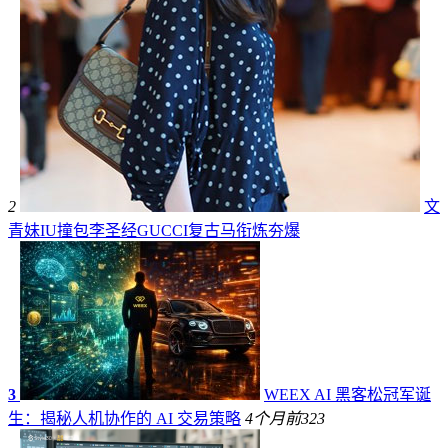
2
文
青妹IU撞包李圣经GUCCI复古马衔炼夯爆
3
WEEX AI 黑客松冠军诞
生：揭秘人机协作的 AI 交易策略
4个月前
323