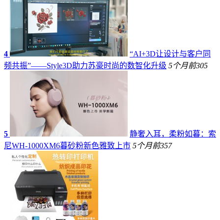
4
“AI+3D让设计与客户同
频共振”——Style3D助力苏豪时尚的数智化升级
5个月前
305
5
静奢入耳，柔粉如暮：索
尼WH-1000XM6暮砂粉新色雅致上市
5个月前
357