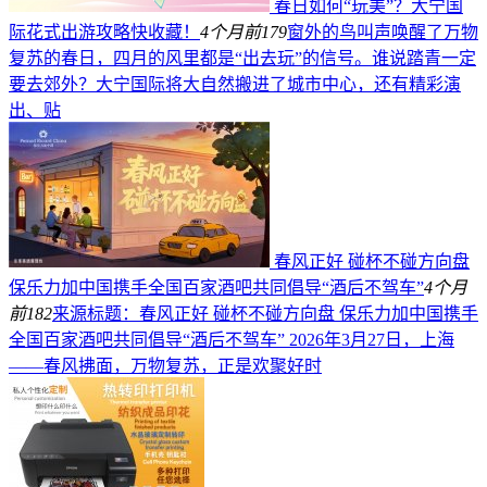
春日如何“玩美”？大宁国
际花式出游攻略快收藏！
4个月前
179
窗外的鸟叫声唤醒了万物
复苏的春日，四月的风里都是“出去玩”的信号。谁说踏青一定
要去郊外？大宁国际将大自然搬进了城市中心，还有精彩演
出、贴
春风正好 碰杯不碰方向盘
保乐力加中国携手全国百家酒吧共同倡导“酒后不驾车”
4个月
前
182
来源标题：春风正好 碰杯不碰方向盘 保乐力加中国携手
全国百家酒吧共同倡导“酒后不驾车” 2026年3月27日，上海
——春风拂面，万物复苏，正是欢聚好时