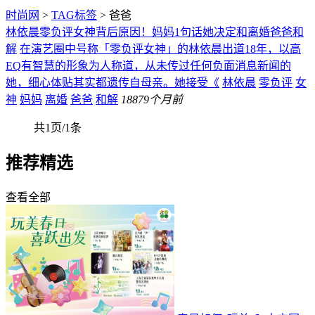
时尚网
>
TAG标签
> 爸爸
林依晨零负评女神背后原因！妈妈1句话她决定和离婚爸爸和
解
在演艺圈中号称「零负评女神」的林依晨出道18年，以高
EQ有智慧的形象为人称道，从未传过任何负面消息新闻的
她，细心体贴其实都遗传自母亲。她接受《
林依晨
零负评
女
神
妈妈
离婚
爸爸
和解
188
79个月前
共1页/1条
推荐精选
查看全部