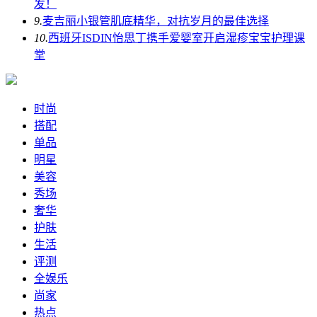
发！
9.
麦吉丽小银管肌底精华，对抗岁月的最佳选择
10.
西班牙ISDIN怡思丁携手爱婴室开启湿疹宝宝护理课
堂
时尚
搭配
单品
明星
美容
秀场
奢华
护肤
生活
评测
全娱乐
尚家
热点