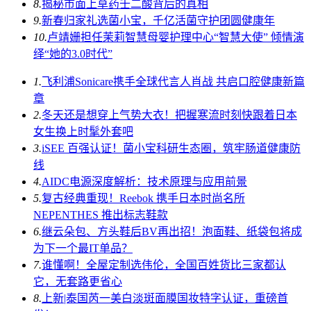
8.
揭秘市面上草药壬二酸背后的真相
9.
新春归家礼选菌小宝，千亿活菌守护团圆健康年
10.
卢靖姗担任茉莉智慧母婴护理中心“智慧大使” 倾情演
绎“她的3.0时代”
1.
飞利浦Sonicare携手全球代言人肖战 共启口腔健康新篇
章
2.
冬天还是想穿上气势大衣！把握寒流时刻快跟着日本
女生换上时髦外套吧
3.
iSEE 百强认证！菌小宝科研生态圈，筑牢肠道健康防
线
4.
AIDC电源深度解析：技术原理与应用前景
5.
复古经典重现！Reebok 携手日本时尚名所
NEPENTHES 推出标志鞋款
6.
继云朵包、方头鞋后BV再出招！泡面鞋、纸袋包将成
为下一个最IT单品？
7.
谁懂啊！全屋定制选伟伦，全国百姓货比三家都认
它，无套路更省心
8.
上新|泰国芮一美白淡斑面膜国妆特字认证，重磅首