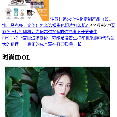
注意！追求个性化定制产品（如T
恤、马克杯，文创）怎么选择彩色照片打印机？
4个月前
320
买
彩色照片打印机，为何超过70%的选择绕不开爱普生
EPSON？ “盲目追求低价，可能是爱普生打印机采购中代价最
大的错误——真正的成本藏在打印质量、长
时尚IDOL