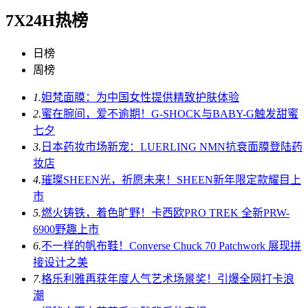
7X24H热榜
日榜
周榜
1.
妲梵面膜：为中国女性提供精致护肤体验
2.
蜜在腕间，爱不逾期！G-SHOCK与BABY-G触发甜蜜
七夕
3.
日本药妆市场新宠：LUERLING NMN抗衰面膜登陆药
妆店
4.
璀璨SHEEN光，祈愿未来！SHEEN新年限定款耀目上
市
5.
燃火铸铁，着色旷野！卡西欧PRO TREK 全新PRW-
6900野趣上市
6.
不一样的帆布鞋！Converse Chuck 70 Patchwork 展现拼
接设计之美
7.
格乐利雅再获年度人气艺术场景奖！引爆全网打卡浪
潮