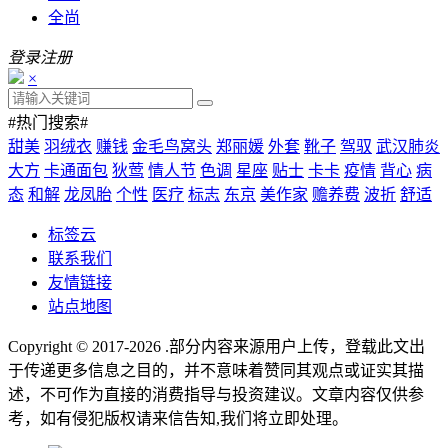
全尚
登录
注册
×
#热门搜索#
甜美
羽绒衣
赚钱
金毛鸟窝头
郑丽媛
外套
靴子
驾驭
武汉肺炎
大方
卡通面包
狄莺
情人节
色调
星座
贴士
卡卡
疫情
背心
病
态
和解
龙凤胎
个性
医疗
标志
东京
美作家
赡养费
波折
舒适
标签云
联系我们
友情链接
站点地图
Copyright © 2017-2026
.部分内容来源用户上传，登载此文出
于传递更多信息之目的，并不意味着赞同其观点或证实其描
述，不可作为直接的消费指导与投资建议。文章内容仅供参
考，如有侵犯版权请来信告知,我们将立即处理。