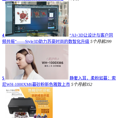
4
“AI+3D让设计与客户同
频共振”——Style3D助力苏豪时尚的数智化升级
5个月前
299
5
静奢入耳，柔粉如暮：索
尼WH-1000XM6暮砂粉新色雅致上市
5个月前
352