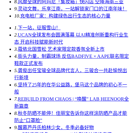
8.
风靡全球的阿玛尼「集妆箱」快闪店 空降海南三亚
9.
灵动文舞，乐享江南，一站解锁家门口的江南年味！
10.
充电桩厂家：构建绿色出行生态的核心力量
1.
下一站，征服雪山！
2.
UCAN全球发布会圆满落幕 以AI精准创新重构行业生
态 开启科技赋能新时代
3.
蔻依北国雪松 艺术家限定款香氛全新上市
4.
街头力量，制霸球场 反伍BADFIVE × AAPE联名限定
鞋款正式发布
5.
龚俊出任宝骏全球品牌代言人，三骏合一共赴愉悦出
行新境
6.
坚持了25年的在华公益路，堡马这个品牌的初心不一
般
7.
REBUILD FROM CHAOS | “唤醒” LAB HEENOOR全
新篇章
8.
秋冬防晒不能停！佳丽宝告诉你这样涂防晒产品才能
防止“口罩脸”
9.
醒慕芦丹氏柏林少女，冬季必备好物