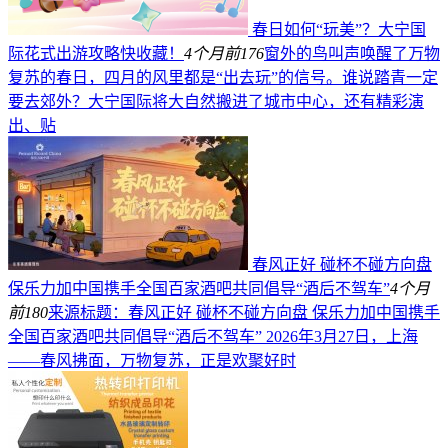
春日如何“玩美”？大宁国
际花式出游攻略快收藏！
4个月前
176
窗外的鸟叫声唤醒了万物
复苏的春日，四月的风里都是“出去玩”的信号。谁说踏青一定
要去郊外？大宁国际将大自然搬进了城市中心，还有精彩演
出、贴
春风正好 碰杯不碰方向盘
保乐力加中国携手全国百家酒吧共同倡导“酒后不驾车”
4个月
前
180
来源标题：春风正好 碰杯不碰方向盘 保乐力加中国携手
全国百家酒吧共同倡导“酒后不驾车” 2026年3月27日，上海
——春风拂面，万物复苏，正是欢聚好时