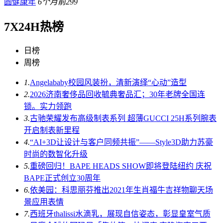
圆健康年
6个月前
299
7X24H热榜
日榜
周榜
1.
Angelababy校园风装扮，清新演绎“心动”造型
2.
2026济南奢侈品回收毓典奢品汇；30年老牌全国连
锁。实力领跑
3.
古驰荣耀发布高级制表系列 超薄GUCCI 25H系列腕表
开启制表新里程
4.
“AI+3D让设计与客户同频共振”——Style3D助力苏豪
时尚的数智化升级
5.
重磅回归！BAPE HEADS SHOW即将登陆纽约 庆祝
BAPE正式创立30周年
6.
依美园：科思丽芬推出2021年生肖福牛吉祥物聊天场
景应用表情
7.
西班牙thalissi水滴乳，展现自信姿态，彰显皇室气质