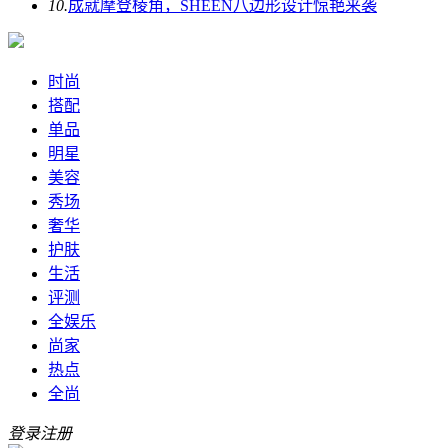
10.
成就摩登棱角，SHEEN八边形设计惊艳来袭
时尚
搭配
单品
明星
美容
秀场
奢华
护肤
生活
评测
全娱乐
尚家
热点
全尚
登录
注册