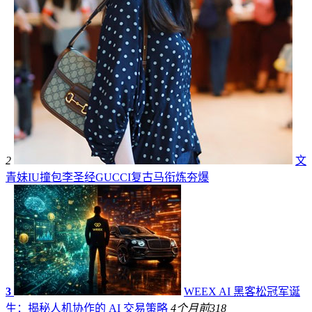
2
文
青妹IU撞包李圣经GUCCI复古马衔炼夯爆
3
WEEX AI 黑客松冠军诞
生：揭秘人机协作的 AI 交易策略
4个月前
318