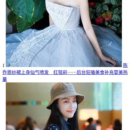
1
陈
乔恩纱裙上身仙气喷发 红毯前⋯⋯后台狂嗑美食补充耍美热
量