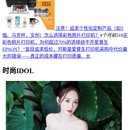
注意！追求个性化定制产品（如T
恤、马克杯，文创）怎么选择彩色照片打印机？
4个月前
318
买
彩色照片打印机，为何超过70%的选择绕不开爱普生
EPSON？ “盲目追求低价，可能是爱普生打印机采购中代价最
大的错误——真正的成本藏在打印质量、长
时尚IDOL