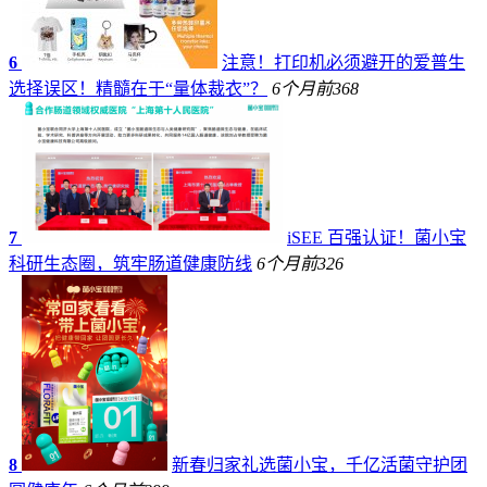
6
注意！打印机必须避开的爱普生
选择误区！精髓在于“量体裁衣”？
6个月前
368
7
iSEE 百强认证！菌小宝
科研生态圈，筑牢肠道健康防线
6个月前
326
8
新春归家礼选菌小宝，千亿活菌守护团