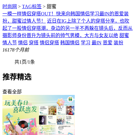
时尚网
>
TAG标签
> 甜蜜
一模一样情侣穿搭OUT！快来向韩国情侣学习最IN的恩爱装
扮，甜蜜过情人节！
近日在IG上除了个人的穿搭分享，也吹
起了一股情侣穿搭潮，身边的另一半不再躲在镜头后，反而从
摄影师身份晋升为镜头前的帅气男模，大方与女友以绝
甜蜜
情人节
情侣
穿搭
情侣穿搭
韩国情侣
学习
最IN
恩爱
装扮
161
78个月前
共1页/1条
推荐精选
查看全部