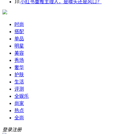
10.
小红书重推主理人，是噱头还是风口？
时尚
搭配
单品
明星
美容
秀场
奢华
护肤
生活
评测
全娱乐
尚家
热点
全尚
登录
注册