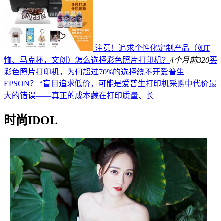
注意！追求个性化定制产品（如T
恤、马克杯，文创）怎么选择彩色照片打印机？
4个月前
320
买
彩色照片打印机，为何超过70%的选择绕不开爱普生
EPSON？ “盲目追求低价，可能是爱普生打印机采购中代价最
大的错误——真正的成本藏在打印质量、长
时尚IDOL