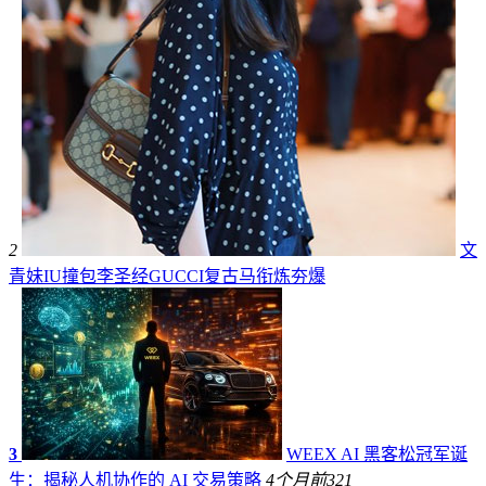
2
文
青妹IU撞包李圣经GUCCI复古马衔炼夯爆
3
WEEX AI 黑客松冠军诞
生：揭秘人机协作的 AI 交易策略
4个月前
321