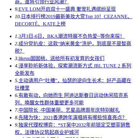
商，谁将引领行业风潮？
9.
EVE LOM开启双十一盛典 奢宠礼遇缤纷呈现
10.
日本排行榜2019最新美妆大赏Top 10！CEZANNE、
DECORTÉ、KATE上榜
1.
3月3日-6日，BKA潮流特展不负热爱~等你来探！
2.
成分党扒皮：这款“纳米黄金”洗护，到底是不是智商
税？
3.
likeuu囡囡桃，送给所有初发育的女孩们
4.
浸享聆听新体验，探索潮流新方式 JBL TUNE 2 系列
全新发布
5.
主动请用户“吐槽”，仙瑟的逆向生长术：好产品藏在
吐槽里
6.
有敢有动，向她而生 阿迪达斯春日运动休闲茄克系
列，唤醒女性群体重塑更多可能
7.
中国院长 ·中国美丽，艺星品牌周年庆特别献礼
8.
先睹为快：2021香港跨年演唱将有哪些惊喜亮点？
9.
独家代理权博弈：*ST吴中2032年前锁定艾塑菲销售
权，法律协议筑起商业护城河