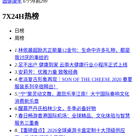
圆健康年
6个月前
299
7X24H热榜
日榜
周榜
1.
林依晨超励志正能量12金句：生命中许多礼物，都是
我讨厌的事给的
2.
足不出户 健康到家 云南大健康行业小程序正式上线
3.
安莉芳：优雅力量 致敬经典
4.
老派复古形象再现｜SON OF THE CHEESE 2020 春夏
服装系列辛宿释出！
5.
“宁”聚灵动文舞，邀您乐享江南！大宁国际奏响文化
消费新乐章
6.
醒慕芦丹氏柏林少女，冬季必备好物
7.
春日畅游香港国际机场：全球精品、文化体验与智慧
服务三重奏
8.
【重磅盘点】2026全球桌游卡盒定制十大顶级供应