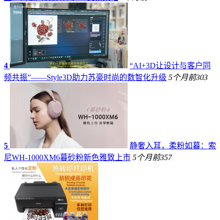
4
“AI+3D让设计与客户同
频共振”——Style3D助力苏豪时尚的数智化升级
5个月前
303
5
静奢入耳，柔粉如暮：索
尼WH-1000XM6暮砂粉新色雅致上市
5个月前
357