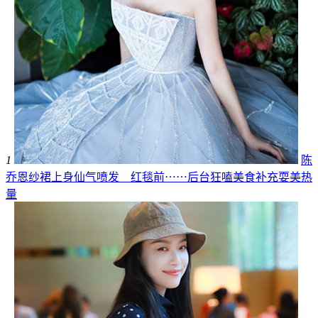
1
陈
乔恩纱裙上身仙气喷发 红毯前⋯⋯后台狂嗑美食补充耍美热
量