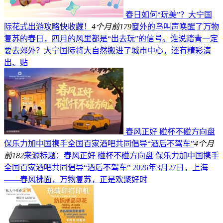
春日如何“玩美”？大宁国
际花式出游攻略快收藏！
4个月前
179
窗外的鸟叫声唤醒了万物
复苏的春日，四月的风里都是“出去玩”的信号。谁说踏青一定
要去郊外？大宁国际将大自然搬进了城市中心，还有精彩演
出、贴
春风正好 碰杯不碰方向盘
保乐力加中国携手全国百家酒吧共同倡导“酒后不驾车”
4个月
前
182
来源标题：春风正好 碰杯不碰方向盘 保乐力加中国携手
全国百家酒吧共同倡导“酒后不驾车” 2026年3月27日，上海
——春风拂面，万物复苏，正是欢聚好时