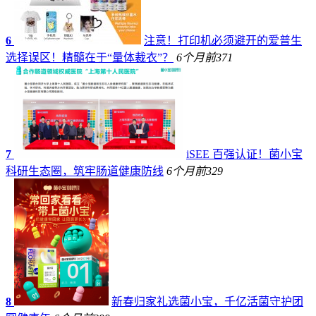
6
注意！打印机必须避开的爱普生
选择误区！精髓在于“量体裁衣”？
6个月前
371
7
iSEE 百强认证！菌小宝
科研生态圈，筑牢肠道健康防线
6个月前
329
8
新春归家礼选菌小宝，千亿活菌守护团