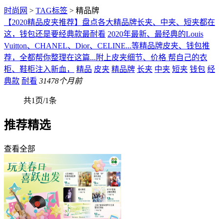
时尚网
>
TAG标签
> 精品牌
【2020精品皮夹推荐】盘点各大精品牌长夹、中夹、短夹都在
这，钱包还是要经典款最耐看
2020年最新、最经典的Louis
Vuitton、CHANEL、Dior、CELINE...等精品牌皮夹、钱包推
荐，全都帮你整理在这篇...附上皮夹细节、价格 帮自己的衣
柜、鞋柜注入新血，
精品
皮夹
精品牌
长夹
中夹
短夹
钱包
经
典款
耐看
314
78个月前
共1页/1条
推荐精选
查看全部