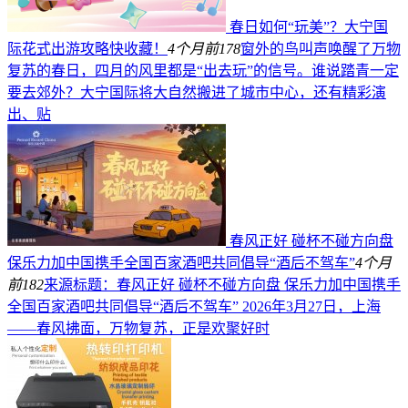
春日如何“玩美”？大宁国
际花式出游攻略快收藏！
4个月前
178
窗外的鸟叫声唤醒了万物
复苏的春日，四月的风里都是“出去玩”的信号。谁说踏青一定
要去郊外？大宁国际将大自然搬进了城市中心，还有精彩演
出、贴
春风正好 碰杯不碰方向盘
保乐力加中国携手全国百家酒吧共同倡导“酒后不驾车”
4个月
前
182
来源标题：春风正好 碰杯不碰方向盘 保乐力加中国携手
全国百家酒吧共同倡导“酒后不驾车” 2026年3月27日，上海
——春风拂面，万物复苏，正是欢聚好时