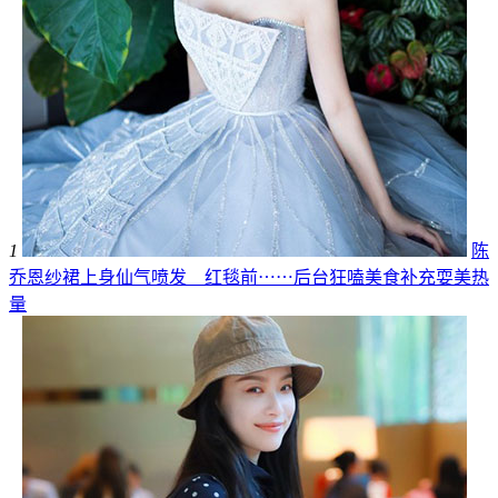
1
陈
乔恩纱裙上身仙气喷发 红毯前⋯⋯后台狂嗑美食补充耍美热
量