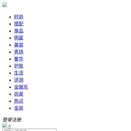
时尚
搭配
单品
明星
美容
秀场
奢华
护肤
生活
评测
全娱乐
尚家
热点
全尚
登录
注册
×