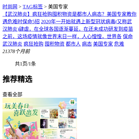
时尚网
>
TAG标签
> 美国专家
【武汉肺炎】疯狂抢购囤积物资是都市人病态？美国专家教你
遇危难时保命5招
2020年一开始就遇上新型冠状病毒(又称武
汉肺炎)肆虐，在全球各国逐渐蔓延，在还未成功研发到疫苗
之前，这场疫情就像世界末日一样，人心惶惶，世界各
保命
武汉肺炎
疯狂抢购
囤积物资
都市人
病态
美国专家
危难
213
78个月前
共1页/1条
推荐精选
查看全部