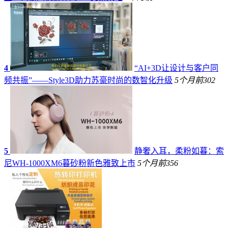
4
“AI+3D让设计与客户同
频共振”——Style3D助力苏豪时尚的数智化升级
5个月前
302
5
静奢入耳，柔粉如暮：索
尼WH-1000XM6暮砂粉新色雅致上市
5个月前
356