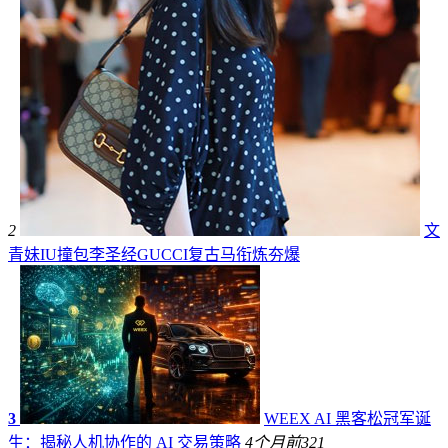
2
文
青妹IU撞包李圣经GUCCI复古马衔炼夯爆
3
WEEX AI 黑客松冠军诞
生：揭秘人机协作的 AI 交易策略
4个月前
321