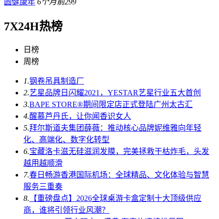
圆健康年
6个月前
299
7X24H热榜
日榜
周榜
1.
钢卷吊具制造厂
2.
艺星品牌日闪耀2021，YESTAR艺星行业五大首创
3.
BAPE STORE®期间限定店正式登陆广州太古汇
4.
醒慕芦丹氏，让你闻香识女人
5.
拜尔斯道夫集团薛薇：推动核心品牌妮维雅向年轻
化、高端化、数字化转型
6.
宝藏洛卡滋无硅滋润发膜，完美拯救干枯炸毛，头发
越用越顺滑
7.
春日畅游香港国际机场：全球精品、文化体验与智慧
服务三重奏
8.
【重磅盘点】2026全球桌游卡盒定制十大顶级供应
商，谁将引领行业风潮？