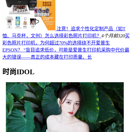
注意！追求个性化定制产品（如T
恤、马克杯，文创）怎么选择彩色照片打印机？
4个月前
320
买
彩色照片打印机，为何超过70%的选择绕不开爱普生
EPSON？ “盲目追求低价，可能是爱普生打印机采购中代价最
大的错误——真正的成本藏在打印质量、长
时尚IDOL