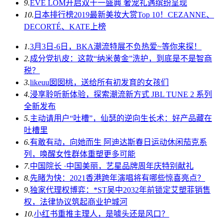
9.
EVE LOM开启双十一盛典 奢宠礼遇缤纷呈现
10.
日本排行榜2019最新美妆大赏Top 10！CEZANNE、
DECORTÉ、KATE上榜
1.
3月3日-6日，BKA潮流特展不负热爱~等你来探！
2.
成分党扒皮：这款“纳米黄金”洗护，到底是不是智商
税？
3.
likeuu囡囡桃，送给所有初发育的女孩们
4.
浸享聆听新体验，探索潮流新方式 JBL TUNE 2 系列
全新发布
5.
主动请用户“吐槽”，仙瑟的逆向生长术：好产品藏在
吐槽里
6.
有敢有动，向她而生 阿迪达斯春日运动休闲茄克系
列，唤醒女性群体重塑更多可能
7.
中国院长 ·中国美丽，艺星品牌周年庆特别献礼
8.
先睹为快：2021香港跨年演唱将有哪些惊喜亮点？
9.
独家代理权博弈：*ST吴中2032年前锁定艾塑菲销售
权，法律协议筑起商业护城河
10.
小红书重推主理人，是噱头还是风口？