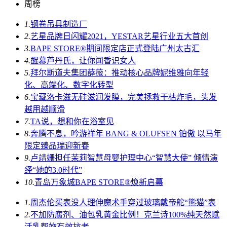
周榜
1.
钢卷吊具制造厂
2.
艺星品牌日闪耀2021，YESTAR艺星行业五大首创
3.
BAPE STORE®期间限定店正式登陆广州太古汇
4.
醒慕芦丹氏，让你闻香识女人
5.
拜尔斯道夫集团薛薇：推动核心品牌妮维雅向年轻
化、高端化、数字化转型
6.
宝藏洛卡滋无硅滋润发膜，完美拯救干枯炸毛，头发
越用越顺滑
7.
TA说，想和你在浴室见
8.
奔腾不息，吟游祥年 BANG & OLUFSEN 铂傲 以马年
限定臻品瑞迎新春
9.
卢靖姗担任茉莉智慧母婴护理中心“智慧大使” 倾情演
绎“她的3.0时代”
10.
青岛万象城BAPE STORE®焕新启幕
1.
周杰伦买表没人理伸魔术手穿过玻璃戴帝舵“熊猫”表
2.
不加防腐剂、油包乳黄金比例！克兰诗100%纯天然赋
活乳帮妳有效抗老