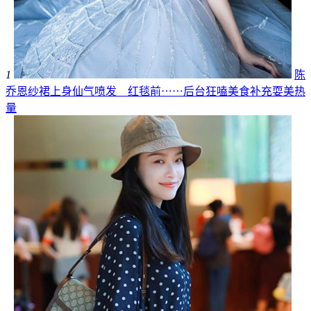
1
陈
乔恩纱裙上身仙气喷发 红毯前⋯⋯后台狂嗑美食补充耍美热
量