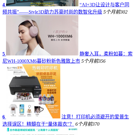
4
“AI+3D让设计与客户同
频共振”——Style3D助力苏豪时尚的数智化升级
5个月前
302
5
静奢入耳，柔粉如暮：索
尼WH-1000XM6暮砂粉新色雅致上市
5个月前
356
6
注意！打印机必须避开的爱普生
选择误区！精髓在于“量体裁衣”？
6个月前
370