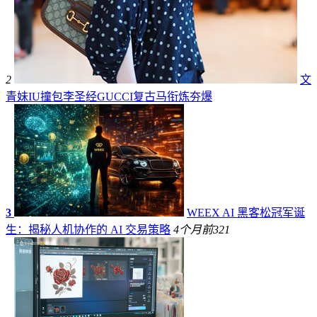
2
文
青妹IU撞包李圣经GUCCI复古马衔炼夯爆
3
WEEX AI 黑客松冠军诞
生：揭秘人机协作的 AI 交易策略
4个月前
321