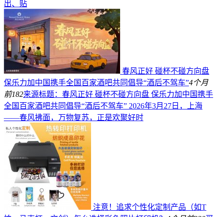
出、贴
春风正好 碰杯不碰方向盘
保乐力加中国携手全国百家酒吧共同倡导“酒后不驾车”
4个月
前
182
来源标题：春风正好 碰杯不碰方向盘 保乐力加中国携手
全国百家酒吧共同倡导“酒后不驾车” 2026年3月27日，上海
——春风拂面，万物复苏，正是欢聚好时
注意！追求个性化定制产品（如T