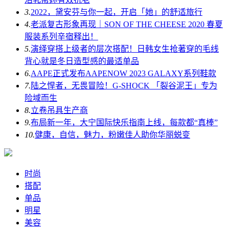
3.
2022，黛安芬与你一起，开启「她」的舒适旅行
4.
老派复古形象再现｜SON OF THE CHEESE 2020 春夏
服装系列辛宿释出！
5.
演绎穿搭上级者的层次搭配！日韩女生抢著穿的毛线
背心就是冬日造型感的最适单品
6.
AAPE正式发布AAPENOW 2023 GALAXY系列鞋款
7.
陆之悍者，无畏冒险！G-SHOCK 「裂谷泥王」专为
险域而生
8.
立卷吊具生产商
9.
布局新一年，大宁国际快乐指南上线，每款都“真棒”
10.
健康，自信，魅力，粉嫩佳人助你华丽蜕变
时尚
搭配
单品
明星
美容