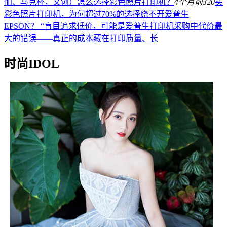
恤、马克杯，文创）怎么选择彩色照片打印机？
4个月前
320
买
彩色照片打印机，为何超过70%的选择绕不开爱普生
EPSON？ “盲目追求低价，可能是爱普生打印机采购中代价最
大的错误——真正的成本藏在打印质量、长
时尚IDOL