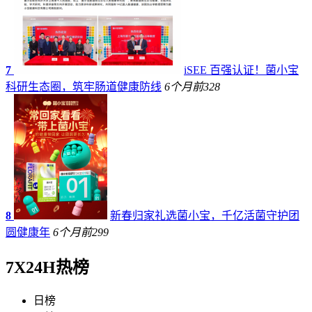
7
iSEE 百强认证！菌小宝
科研生态圈，筑牢肠道健康防线
6个月前
328
8
新春归家礼选菌小宝，千亿活菌守护团
圆健康年
6个月前
299
7X24H热榜
日榜