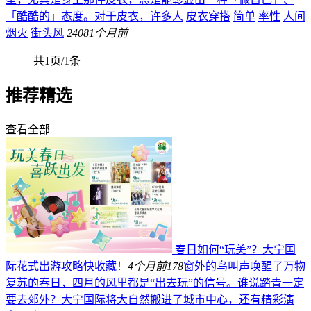
「酷酷的」态度。对于皮衣，许多人
皮衣穿搭
简单
率性
人间
烟火
街头风
240
81个月前
共1页/1条
推荐精选
查看全部
春日如何“玩美”？大宁国
际花式出游攻略快收藏！
4个月前
178
窗外的鸟叫声唤醒了万物
复苏的春日，四月的风里都是“出去玩”的信号。谁说踏青一定
要去郊外？大宁国际将大自然搬进了城市中心，还有精彩演