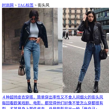
时尚网
>
TAG标签
> 街头风
４种超帅皮衣穿搭，简单穿出率性又不食人间烟火的街头风
每回看欧美戏剧、电影，都觉得他们好像不管怎么穿都很有
型，尤其是身上那件皮衣，总是能彰显出一种「做自己」、