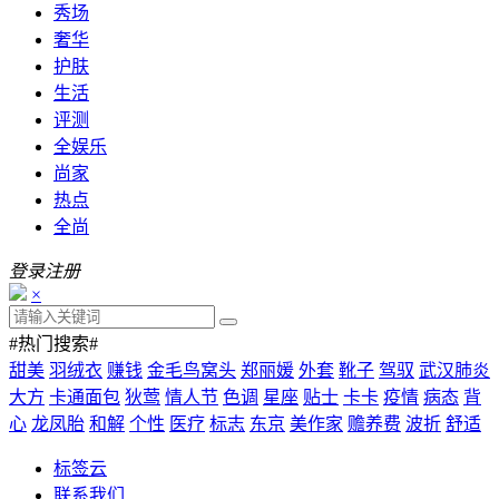
秀场
奢华
护肤
生活
评测
全娱乐
尚家
热点
全尚
登录
注册
×
#热门搜索#
甜美
羽绒衣
赚钱
金毛鸟窝头
郑丽媛
外套
靴子
驾驭
武汉肺炎
大方
卡通面包
狄莺
情人节
色调
星座
贴士
卡卡
疫情
病态
背
心
龙凤胎
和解
个性
医疗
标志
东京
美作家
赡养费
波折
舒适
标签云
联系我们