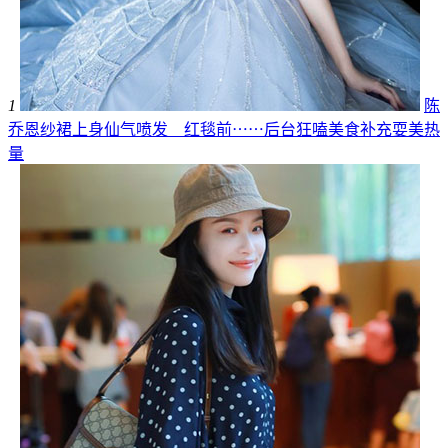
1
陈
乔恩纱裙上身仙气喷发 红毯前⋯⋯后台狂嗑美食补充耍美热
量