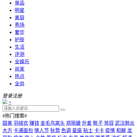
单品
明星
美容
秀场
奢华
护肤
生活
评测
全娱乐
尚家
热点
全尚
登录
注册
×
#热门搜索#
甜美
羽绒衣
赚钱
金毛鸟窝头
郑丽媛
外套
靴子
驾驭
武汉肺炎
大方
卡通面包
情人节
狄莺
色调
星座
贴士
卡卡
疫情
和解
龙