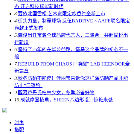
态 开启科技赋能新时代
3.
蔻依北国雪松 艺术家限定款香氛全新上市
4.
街头力量，制霸球场 反伍BADFIVE × AAPE联名限定
鞋款正式发布
5.
龚俊出任宝骏全球品牌代言人，三骏合一共赴愉悦出
行新境
6.
坚持了25年的在华公益路，堡马这个品牌的初心不一
般
7.
REBUILD FROM CHAOS | “唤醒” LAB HEENOOR全
新篇章
8.
秋冬防晒不能停！佳丽宝告诉你这样涂防晒产品才能
防止“口罩脸”
9.
醒慕芦丹氏柏林少女，冬季必备好物
10.
成就摩登棱角，SHEEN八边形设计惊艳来袭
时尚
搭配