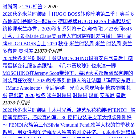
时尚网
>
TAG标签
> 2020
2020秋冬米兰时装周｜HUGO BOSS转移阵地第二季！奥兰多
布鲁零时差跟你一起看～
德国品牌HUGO BOSS上季起从纽
约移师米兰办秀，2020秋冬系列将于台湾时间2／23晚间6:45
开秀，届时Marie Claire美丽佳人官网将零时差直播！ 德国品
牌HUGO BOSS自上
2020
秋冬
米兰时装周
米兰
时装周
奥兰
多布鲁
零时差
218
78个月前
2020秋冬米兰时装周｜参见MOSCHINO玛丽安东尼皇后！糖
霜蛋糕变礼服＆高跟鞋、《凡尔赛玫瑰》也来凑一脚
MOSCHINO在Jeremy Scott带领下，每场大秀都像幽默有趣的
时装周狂欢夜！2020秋冬系列他惊人的让法国「玛丽安东尼」
（Marie Antoinette）皇后穿越，光临大秀现场走
糖霜蛋糕
礼
服
高跟鞋
2020
秋冬
米兰时装周
时装周
玛丽
安东尼
皇后
210
78个月前
2020秋冬米兰时装周｜木村光希、韩艺瑟花花装挺FENDI！触
控笔变腰带，还能真的写，3C控打包装进皮革大纸袋刚刚好
～
FENDI家族第三代Silvia Venturini Fendi独掌大权的首季秋冬
系列，用女性视角诠释女人独有的刚柔并济。虽本季亚洲媒体