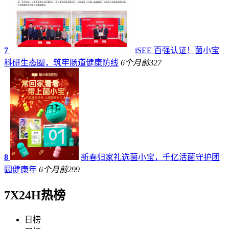
7
iSEE 百强认证！菌小宝
科研生态圈，筑牢肠道健康防线
6个月前
327
8
新春归家礼选菌小宝，千亿活菌守护团
圆健康年
6个月前
299
7X24H热榜
日榜