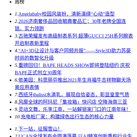
周榜
1.
Angelababy校园风装扮，清新演绎“心动”造型
2.
2026济南奢侈品回收毓典奢品汇；30年老牌全国连
锁。实力领跑
3.
古驰荣耀发布高级制表系列 超薄GUCCI 25H系列腕表
开启制表新里程
4.
“AI+3D让设计与客户同频共振”——Style3D助力苏豪
时尚的数智化升级
5.
重磅回归！BAPE HEADS SHOW即将登陆纽约 庆祝
BAPE正式创立30周年
6.
依美园：科思丽芬推出2021年生肖福牛吉祥物聊天场
景应用表情
7.
西班牙thalissi水滴乳，展现自信姿态，彰显皇室气质
8.
风靡全球的阿玛尼「集妆箱」快闪店 空降海南三亚
9.
灵动文舞，乐享江南，一站解锁家门口的江南年味！
10.
充电桩厂家：构建绿色出行生态的核心力量
1.
下一站，征服雪山！
2.
UCAN全球发布会圆满落幕 以AI精准创新重构行业生