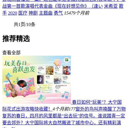
战第一首歌演唱代表金曲《现在好想见你》（逢い
米希亚
歌
手
2020
医疗
神剧
主题曲
勇气
154
79个月前
共1页/10条
推荐精选
查看全部
春日如何“玩美”？大宁国
际花式出游攻略快收藏！
4个月前
177
窗外的鸟叫声唤醒了万物
复苏的春日，四月的风里都是“出去玩”的信号。谁说踏青一定
要去郊外？大宁国际将大自然搬进了城市中心，还有精彩演