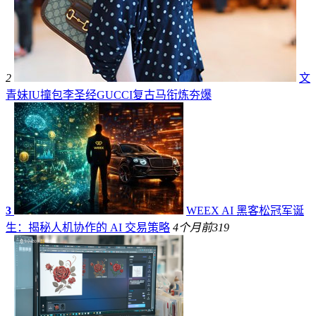
2
文
青妹IU撞包李圣经GUCCI复古马衔炼夯爆
3
WEEX AI 黑客松冠军诞
生：揭秘人机协作的 AI 交易策略
4个月前
319