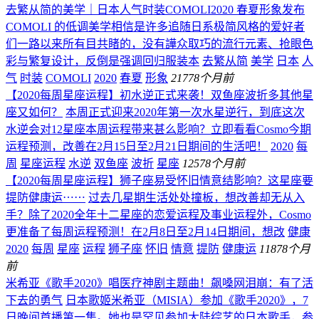
去繁从简的美学｜日本人气时装COMOLI2020 春夏形象发布
COMOLI 的低调美学相信是许多追随日系极简风格的爱好者
们一路以来所有目共睹的，没有譁众取巧的流行元素、抢眼色
彩与繁复设计，反倒是强调回归服装本
去繁从简
美学
日本
人
气
时装
COMOLI
2020
春夏
形象
217
78个月前
【2020每周星座运程】初水逆正式来袭！双鱼座波折多其他星
座又如何？
本周正式迎来2020年第一次水星逆行，到底这次
水逆会对12星座本周运程带来甚么影响？立即看看Cosmo今期
运程预测，改善在2月15日至2月21日期间的生活吧！
2020
每
周
星座运程
水逆
双鱼座
波折
星座
125
78个月前
【2020每周星座运程】狮子座易受怀旧情意结影响？这星座要
提防健康运⋯⋯
过去几星期生活处处撞板，想改善却无从入
手？除了2020全年十二星座的恋爱运程及事业运程外，Cosmo
更准备了每周运程预测！在2月8日至2月14日期间，想改
健康
2020
每周
星座
运程
狮子座
怀旧
情意
提防
健康运
118
78个月
前
米希亚《歌手2020》唱医疗神剧主题曲！飙嗓网泪崩：有了活
下去的勇气
日本歌姬米希亚（MISIA）参加《歌手2020》，7
日晚间首播第一集。她也是罕见参加大陆综艺的日本歌手，参