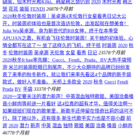
缺席，但木村光希Kōki、韩星韩艺瑟仍到
2020
木村光希
韩艺
瑟
花花
装挺
FENDI
268
78个月前
2020秋冬伦敦时装周｜吴卓源4天伦敦行女星看秀日记大公
开，时装周初体验也是首次造访伦敦，出发起就在想美食！
Julia Wu吴卓源，身为新世代的RB女神，终于在本季受
APUJAN之邀，有机会飞往伦敦时装周！关于她的初体验，心
情全都写在这了～ 坐了这样久的飞机，终于抵
时装周
2020
秋
冬
伦敦时装周
吴卓源
天伦敦
女星
看秀
日记
235
78个月前
2020秋冬It bag率先睇：Gucci、Fendi、Prada、BV大热手袋预
测
米兰时装周眨眼已到尾声，不少大众期待的品牌已纷纷发
表了来季的秋冬新作，就让我们来率先看这4个品牌的新手袋
款式，做好入手准备。 天桥上多款全
2020
秋冬
Gucci
Fendi
Prada
BV
手袋
333
78个月前
2020一定要关注的潜力新声！中英混血独特歌姬、美国沧桑嗓
音小鲜肉等前途一片看好
这4位真的超有才华，值得关注啊～
如果妞妞们现在的歌单里，新歌手还停留在怪奇比莉的话可不
行，除了她以外，还有很多 新生代歌手实力也是不容小觑
前
途
2020
潜力
新声
中英
混血
独特
歌姬
美国
沧桑
嗓音
小鲜肉
467
78个月前