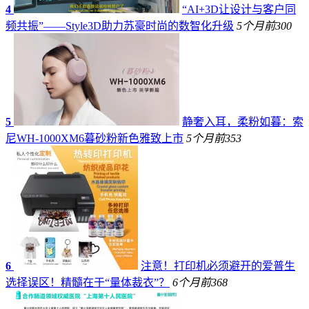
4
“AI+3D让设计与客户同
频共振”——Style3D助力苏豪时尚的数智化升级
5个月前
300
5
静奢入耳，柔粉如暮：索
尼WH-1000XM6暮砂粉新色雅致上市
5个月前
353
6
注意！打印机必须避开的爱普生
选择误区！精髓在于“量体裁衣”？
6个月前
368