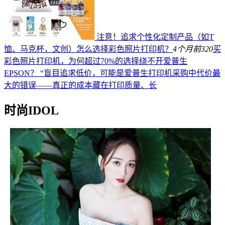
注意！追求个性化定制产品（如T
恤、马克杯，文创）怎么选择彩色照片打印机？
4个月前
320
买
彩色照片打印机，为何超过70%的选择绕不开爱普生
EPSON？ “盲目追求低价，可能是爱普生打印机采购中代价最
大的错误——真正的成本藏在打印质量、长
时尚IDOL