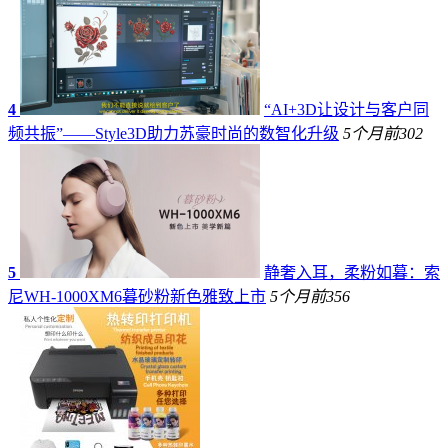
4
“AI+3D让设计与客户同
频共振”——Style3D助力苏豪时尚的数智化升级
5个月前
302
5
静奢入耳，柔粉如暮：索
尼WH-1000XM6暮砂粉新色雅致上市
5个月前
356