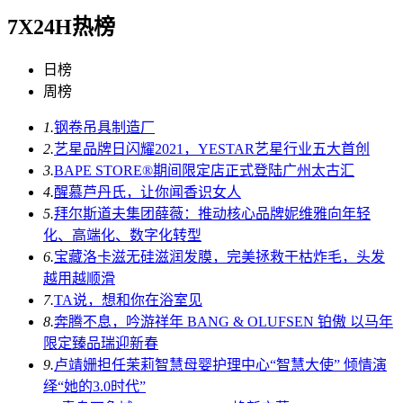
7X24H热榜
日榜
周榜
1.
钢卷吊具制造厂
2.
艺星品牌日闪耀2021，YESTAR艺星行业五大首创
3.
BAPE STORE®期间限定店正式登陆广州太古汇
4.
醒慕芦丹氏，让你闻香识女人
5.
拜尔斯道夫集团薛薇：推动核心品牌妮维雅向年轻
化、高端化、数字化转型
6.
宝藏洛卡滋无硅滋润发膜，完美拯救干枯炸毛，头发
越用越顺滑
7.
TA说，想和你在浴室见
8.
奔腾不息，吟游祥年 BANG & OLUFSEN 铂傲 以马年
限定臻品瑞迎新春
9.
卢靖姗担任茉莉智慧母婴护理中心“智慧大使” 倾情演
绎“她的3.0时代”