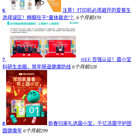
6
注意！打印机必须避开的爱普生
选择误区！精髓在于“量体裁衣”？
6个月前
370
7
iSEE 百强认证！菌小宝
科研生态圈，筑牢肠道健康防线
6个月前
328
8
新春归家礼选菌小宝，千亿活菌守护团
圆健康年
6个月前
299