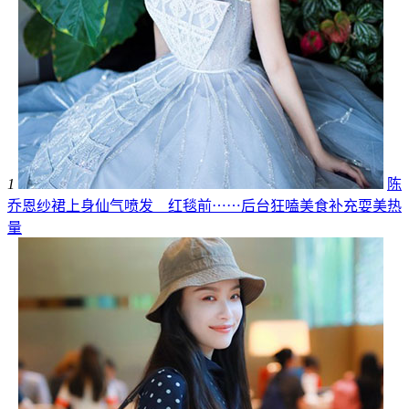
1
陈
乔恩纱裙上身仙气喷发 红毯前⋯⋯后台狂嗑美食补充耍美热
量