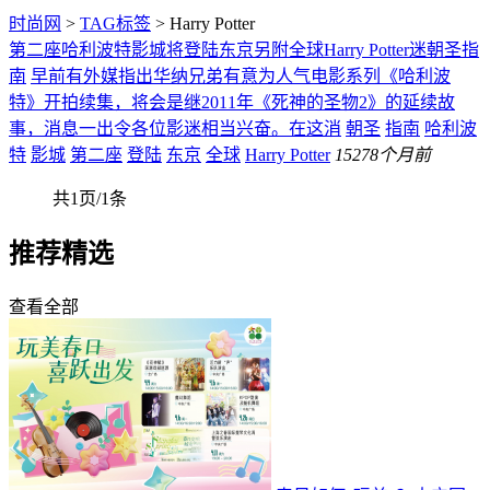
时尚网
>
TAG标签
> Harry Potter
第二座哈利波特影城将登陆东京另附全球Harry Potter迷朝圣指
南
早前有外媒指出华纳兄弟有意为人气电影系列《哈利波
特》开拍续集，将会是继2011年《死神的圣物2》的延续故
事，消息一出令各位影迷相当兴奋。在这消
朝圣
指南
哈利波
特
影城
第二座
登陆
东京
全球
Harry Potter
152
78个月前
共1页/1条
推荐精选
查看全部