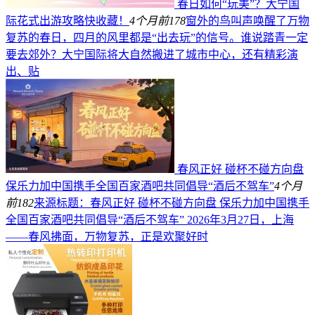
春日如何“玩美”？大宁国
际花式出游攻略快收藏！
4个月前
178
窗外的鸟叫声唤醒了万物
复苏的春日，四月的风里都是“出去玩”的信号。谁说踏青一定
要去郊外？大宁国际将大自然搬进了城市中心，还有精彩演
出、贴
春风正好 碰杯不碰方向盘
保乐力加中国携手全国百家酒吧共同倡导“酒后不驾车”
4个月
前
182
来源标题：春风正好 碰杯不碰方向盘 保乐力加中国携手
全国百家酒吧共同倡导“酒后不驾车” 2026年3月27日，上海
——春风拂面，万物复苏，正是欢聚好时