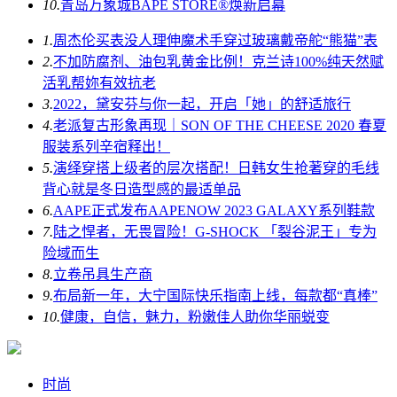
10.
青岛万象城BAPE STORE®焕新启幕
1.
周杰伦买表没人理伸魔术手穿过玻璃戴帝舵“熊猫”表
2.
不加防腐剂、油包乳黄金比例！克兰诗100%纯天然赋
活乳帮妳有效抗老
3.
2022，黛安芬与你一起，开启「她」的舒适旅行
4.
老派复古形象再现｜SON OF THE CHEESE 2020 春夏
服装系列辛宿释出！
5.
演绎穿搭上级者的层次搭配！日韩女生抢著穿的毛线
背心就是冬日造型感的最适单品
6.
AAPE正式发布AAPENOW 2023 GALAXY系列鞋款
7.
陆之悍者，无畏冒险！G-SHOCK 「裂谷泥王」专为
险域而生
8.
立卷吊具生产商
9.
布局新一年，大宁国际快乐指南上线，每款都“真棒”
10.
健康，自信，魅力，粉嫩佳人助你华丽蜕变
时尚