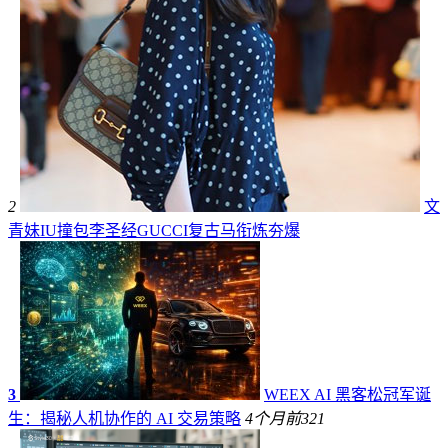
2
文
青妹IU撞包李圣经GUCCI复古马衔炼夯爆
3
WEEX AI 黑客松冠军诞
生：揭秘人机协作的 AI 交易策略
4个月前
321