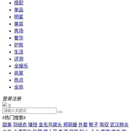
搭配
单品
明星
美容
秀场
奢华
护肤
生活
评测
全娱乐
尚家
热点
全尚
登录
注册
×
#热门搜索#
甜美
羽绒衣
赚钱
金毛鸟窝头
郑丽媛
外套
靴子
驾驭
武汉肺炎