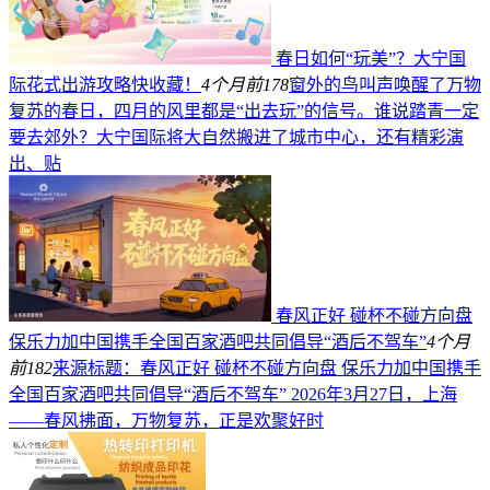
春日如何“玩美”？大宁国
际花式出游攻略快收藏！
4个月前
178
窗外的鸟叫声唤醒了万物
复苏的春日，四月的风里都是“出去玩”的信号。谁说踏青一定
要去郊外？大宁国际将大自然搬进了城市中心，还有精彩演
出、贴
春风正好 碰杯不碰方向盘
保乐力加中国携手全国百家酒吧共同倡导“酒后不驾车”
4个月
前
182
来源标题：春风正好 碰杯不碰方向盘 保乐力加中国携手
全国百家酒吧共同倡导“酒后不驾车” 2026年3月27日，上海
——春风拂面，万物复苏，正是欢聚好时