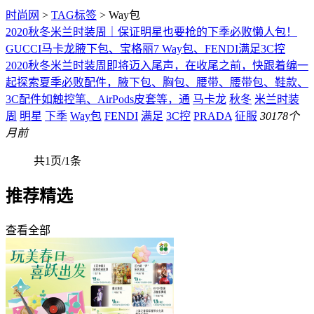
时尚网
>
TAG标签
> Way包
2020秋冬米兰时装周｜保证明星也要抢的下季必败懒人包！
GUCCI马卡龙腋下包、宝格丽7 Way包、FENDI满足3C控
2020秋冬米兰时装周即将迈入尾声，在收尾之前，快跟着编一
起探索夏季必败配件，腋下包、胸包、腰带、腰带包、鞋款、
3C配件如触控笔、AirPods皮套等，通
马卡龙
秋冬
米兰时装
周
明星
下季
Way包
FENDI
满足
3C控
PRADA
征服
301
78个
月前
共1页/1条
推荐精选
查看全部