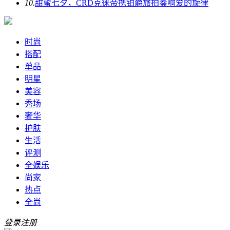
10.
甜蜜七夕，CRD克徕帝携铂爵旅拍奏响爱的旋律
时尚
搭配
单品
明星
美容
秀场
奢华
护肤
生活
评测
全娱乐
尚家
热点
全尚
登录
注册