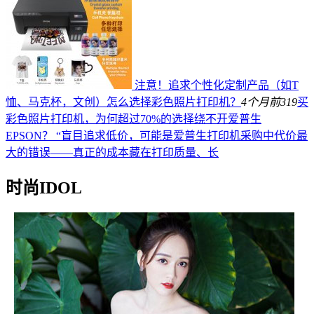
注意！追求个性化定制产品（如T
恤、马克杯，文创）怎么选择彩色照片打印机？
4个月前
319
买
彩色照片打印机，为何超过70%的选择绕不开爱普生
EPSON？ “盲目追求低价，可能是爱普生打印机采购中代价最
大的错误——真正的成本藏在打印质量、长
时尚IDOL