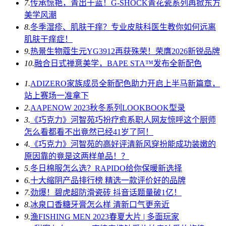
7.
传承惊艳，青出于蓝！G-SHOCK青花瓷系列再掀东方
美学风潮
8.
冬季湿疹、肌肤干痒？专业皮肤科医生教你如何远离
肌肤干痒症！
9.
热景生物蔻生元YG3912再获殊荣！荣膺2026新锐品牌
10.
融合日式禅意美学，BAPE STA™发布全新配色
1.
ADIZERO家族成员全新配色助力开启上半马新篇章，
站上赛场一准拿下
2.
AAPENOW 2023秋冬系列LOOKBOOK型录
3.
《巧克力》河智苑巧扮疗愈系职人网友惊呼这个厨师
怎么看都看不出竟然已经41岁了阿！
4.
《巧克力》河智苑的高好评清新风穿扮能成功装嫩的
原因靠的竟是这两样单品！？
5.
冬日棉服怎么选？RAPIDO给你保暖新选择
6.
十大缩阴产品排行榜 精选一款评价好的品牌
7.
劲爆！碧虎超防滑瓷砖 抖音话题量破1亿！
8.
冰泉口香糖牙膏怎么样 清新口气更亲近
9.
渔FISHING MEN 2023春夏大片 | 多面玩家