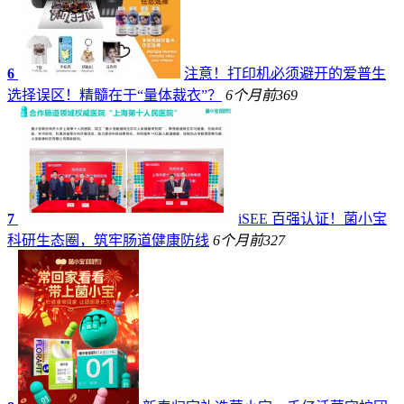
6
注意！打印机必须避开的爱普生
选择误区！精髓在于“量体裁衣”？
6个月前
369
7
iSEE 百强认证！菌小宝
科研生态圈，筑牢肠道健康防线
6个月前
327