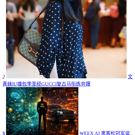
2
文
青妹IU撞包李圣经GUCCI复古马衔炼夯爆
3
WEEX AI 黑客松冠军诞