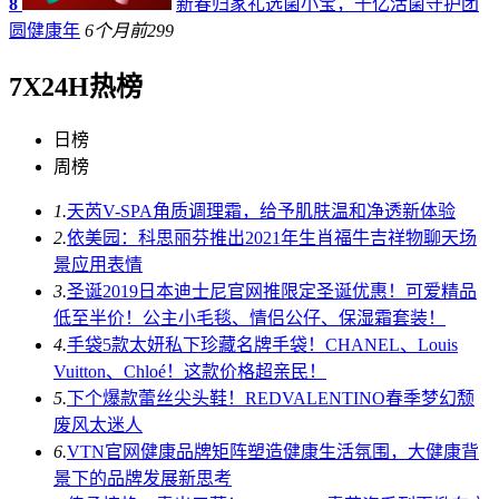
8
新春归家礼选菌小宝，千亿活菌守护团
圆健康年
6个月前
299
7X24H热榜
日榜
周榜
1.
天芮V-SPA角质调理霜，给予肌肤温和净透新体验
2.
依美园：科思丽芬推出2021年生肖福牛吉祥物聊天场
景应用表情
3.
圣诞2019日本迪士尼官网推限定圣诞优惠！可爱精品
低至半价！公主小毛毯、情侣公仔、保湿霜套装！
4.
手袋5款太妍私下珍藏名牌手袋！CHANEL、Louis
Vuitton、Chloé！这款价格超亲民！
5.
下个爆款蕾丝尖头鞋！REDVALENTINO春季梦幻颓
废风太迷人
6.
VTN官网健康品牌矩阵塑造健康生活氛围，大健康背
景下的品牌发展新思考