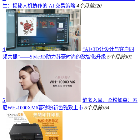
生：揭秘人机协作的 AI 交易策略
4个月前
320
4
“AI+3D让设计与客户同
频共振”——Style3D助力苏豪时尚的数智化升级
5个月前
301
5
静奢入耳，柔粉如暮：索
尼WH-1000XM6暮砂粉新色雅致上市
5个月前
354