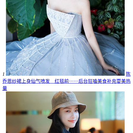
1
陈
乔恩纱裙上身仙气喷发 红毯前⋯⋯后台狂嗑美食补充耍美热
量