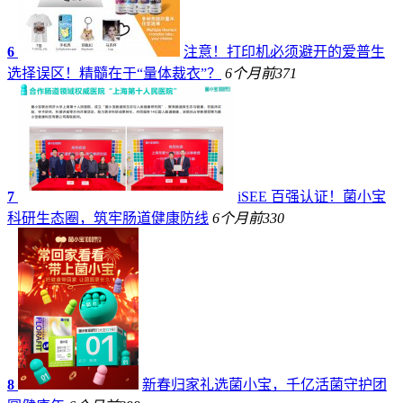
6
注意！打印机必须避开的爱普生
选择误区！精髓在于“量体裁衣”？
6个月前
371
7
iSEE 百强认证！菌小宝
科研生态圈，筑牢肠道健康防线
6个月前
330
8
新春归家礼选菌小宝，千亿活菌守护团