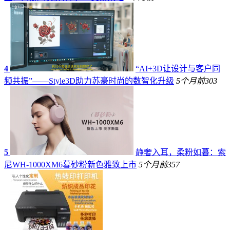
4
“AI+3D让设计与客户同
频共振”——Style3D助力苏豪时尚的数智化升级
5个月前
303
5
静奢入耳，柔粉如暮：索
尼WH-1000XM6暮砂粉新色雅致上市
5个月前
357