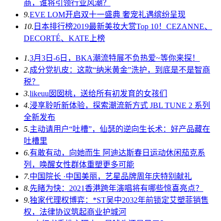
商，谁将引领行业风潮？
9.
EVE LOM开启双十一盛典 奢宠礼遇缤纷呈现
10.
日本排行榜2019最新美妆大赏Top 10！CEZANNE、
DECORTÉ、KATE上榜
1.
3月3日-6日，BKA潮流特展不负热爱~等你来探！
2.
成分党扒皮：这款“纳米黄金”洗护，到底是不是智商
税？
3.
likeuu囡囡桃，送给所有初发育的女孩们
4.
浸享聆听新体验，探索潮流新方式 JBL TUNE 2 系列
全新发布
5.
主动请用户“吐槽”，仙瑟的逆向生长术：好产品藏在
吐槽里
6.
有敢有动，向她而生 阿迪达斯春日运动休闲茄克系
列，唤醒女性群体重塑更多可能
7.
中国院长 ·中国美丽，艺星品牌周年庆特别献礼
8.
先睹为快：2021香港跨年演唱将有哪些惊喜亮点？
9.
独家代理权博弈：*ST吴中2032年前锁定艾塑菲销售
权，法律协议筑起商业护城河