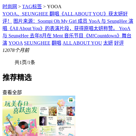
时尚网
>
TAG标签
> YOOA
YOOA、SEUNGHEE 翻唱《ALL ABOUT YOU》获太妍好
评！
图片来源：Soompi Oh My Girl 成员 YooA 与 SeungHee 演
唱《All About You》的表演片段，获得原唱太妍称赞。 YooA
与 SeungHee 去年8月在 Ment 音乐节目《M!Countdown》舞台
演
YOOA
SEUNGHEE
翻唱
ALL ABOUT YOU
太妍
好评
120
78个月前
共1页/1条
推荐精选
查看全部