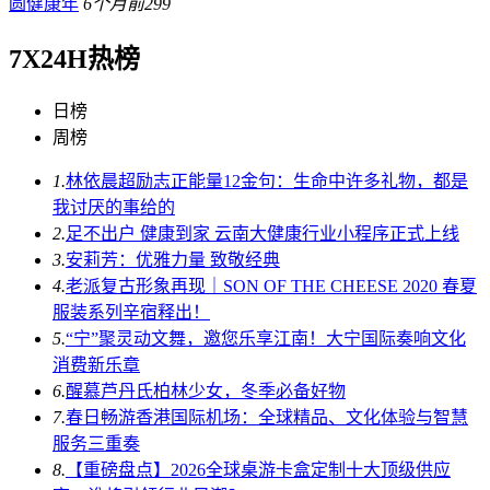
圆健康年
6个月前
299
7X24H热榜
日榜
周榜
1.
林依晨超励志正能量12金句：生命中许多礼物，都是
我讨厌的事给的
2.
足不出户 健康到家 云南大健康行业小程序正式上线
3.
安莉芳：优雅力量 致敬经典
4.
老派复古形象再现｜SON OF THE CHEESE 2020 春夏
服装系列辛宿释出！
5.
“宁”聚灵动文舞，邀您乐享江南！大宁国际奏响文化
消费新乐章
6.
醒慕芦丹氏柏林少女，冬季必备好物
7.
春日畅游香港国际机场：全球精品、文化体验与智慧
服务三重奏
8.
【重磅盘点】2026全球桌游卡盒定制十大顶级供应