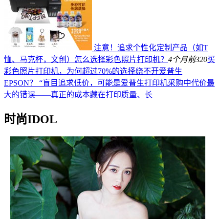
注意！追求个性化定制产品（如T
恤、马克杯，文创）怎么选择彩色照片打印机？
4个月前
320
买
彩色照片打印机，为何超过70%的选择绕不开爱普生
EPSON？ “盲目追求低价，可能是爱普生打印机采购中代价最
大的错误——真正的成本藏在打印质量、长
时尚IDOL