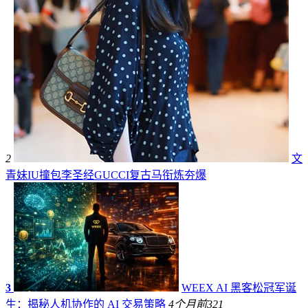
2
文
青妹IU撞包李圣经GUCCI复古马衔炼夯爆
3
WEEX AI 黑客松冠军诞
生：揭秘人机协作的 AI 交易策略
4个月前
321