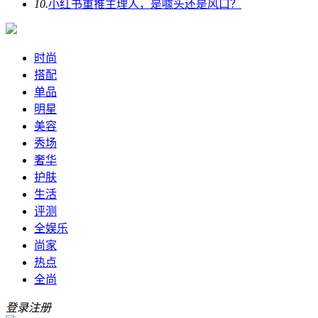
10.
小红书重推主理人，是噱头还是风口？
时尚
搭配
单品
明星
美容
秀场
奢华
护肤
生活
评测
全娱乐
尚家
热点
全尚
登录
注册