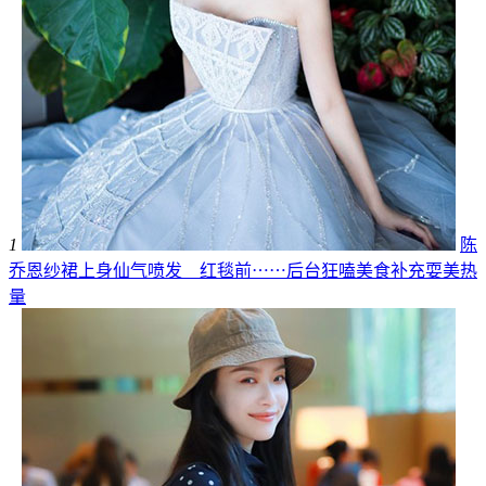
1
陈
乔恩纱裙上身仙气喷发 红毯前⋯⋯后台狂嗑美食补充耍美热
量