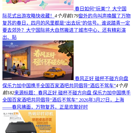
春日如何“玩美”？大宁国
际花式出游攻略快收藏！
4个月前
179
窗外的鸟叫声唤醒了万物
复苏的春日，四月的风里都是“出去玩”的信号。谁说踏青一定
要去郊外？大宁国际将大自然搬进了城市中心，还有精彩演
出、贴
春风正好 碰杯不碰方向盘
保乐力加中国携手全国百家酒吧共同倡导“酒后不驾车”
4个月
前
182
来源标题：春风正好 碰杯不碰方向盘 保乐力加中国携手
全国百家酒吧共同倡导“酒后不驾车” 2026年3月27日，上海
——春风拂面，万物复苏，正是欢聚好时