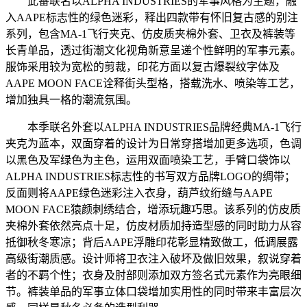
此番联名以ALPHA INDUSTRIES的军事风格为主题，融
入AAPE标志性的绿色迷彩，释出四款带有怀旧复古感的别注
系列，包含MA-1飞行夹克、仿皮质夹棉外套、卫衣及裤装等
长青单品，透过街潮文化视角新意呈递个性鲜明的军事元素。
服饰采用较为宽松的剪裁，印花方面以复古爆裂纹字体及
AAPE MOON FACE诠释街头型格，搭载洗水、喷染等工艺，
增加独具一格的潮流氛围。
本季联名外套以ALPHA INDUSTRIES品牌经典MA-1飞行
夹克为蓝本，双面穿着的设计为日常穿搭增加更多选项，色调
以黑色及军绿色为主色，运用双面喷染工艺，手臂口袋饰以
ALPHA INDUSTRIES标志性的书写双方品牌LOGO的绸带；
反面则将AAPE绿色迷彩注入衣身，葫芦纹绗缝与AAPE
MOON FACE猿颜刺绣结合，增添玩趣巧思。该系列的仿皮质
夹棉外套依然亮点十足，仿皮材质加持造型感的同时助力从容
抵御秋冬寒凉；背后AAPE浮雕印花彰显精致做工，低调展露
高级街潮质感。设计师将卫衣注入破坏及做旧效果，叙说穿着
者的不羁个性；衣身及肘部则添加双方签名式元素作为亮眼细
节。裤装单品的军事立体口袋增加实用性的同时带来丰富层次