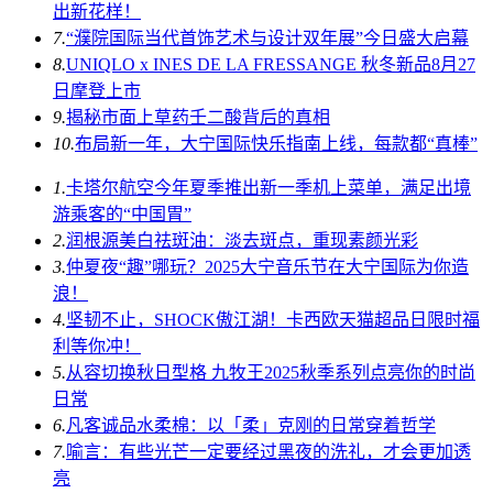
出新花样！
7.
“濮院国际当代首饰艺术与设计双年展”今日盛大启幕
8.
UNIQLO x INES DE LA FRESSANGE 秋冬新品8月27
日摩登上市
9.
揭秘市面上草药壬二酸背后的真相
10.
布局新一年，大宁国际快乐指南上线，每款都“真棒”
1.
卡塔尔航空今年夏季推出新一季机上菜单，满足出境
游乘客的“中国胃”
2.
润根源美白祛斑油：淡去斑点，重现素颜光彩
3.
仲夏夜“趣”哪玩？2025大宁音乐节在大宁国际为你造
浪！
4.
坚韧不止，SHOCK傲江湖！卡西欧天猫超品日限时福
利等你冲！
5.
从容切换秋日型格 九牧王2025秋季系列点亮你的时尚
日常
6.
凡客诚品水柔棉：以「柔」克刚的日常穿着哲学
7.
喻言：有些光芒一定要经过黑夜的洗礼，才会更加透
亮