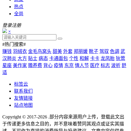
热点
全尚
登录
注册
×
#热门搜索#
赚钱
羽绒衣
金毛鸟窝头
甜美
外套
郑丽媛
靴子
驾驭
色调
武
汉肺炎
大方
贴士
病态
卡通面包
个性
和解
卡卡
龙凤胎
狄莺
星座
美作家
赡养费
背心
疫情
东京
情人节
医疗
标志
波折
舒
适
标签云
联系我们
友情链接
站点地图
Copyright © 2017-2026
.部分内容来源用户上传，登载此文出
于传递更多信息之目的，并不意味着赞同其观点或证实其描
述，不可作为直接的消费指导与投资建议。文章内容仅供参