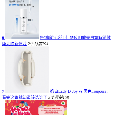
6
告别暗沉泛红 仙瑟传明酸美白霜解锁健
康亮肤新体验
2个月前
194
7
奶白Lady D-Joy vs 黑色Toujours，
看完这篇就知道该选谁了
2个月前
158