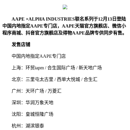
AAPE ×
ALPHA INDUSTRIES
联名系列
于
12
月
13
日
登陆
中国内地
指定
AAPE
专门店
，
AAPE
天猫官方旗舰店、微信小
程序商城
、抖音官方旗舰店
及得物
AAPE
品牌专供
同步有售。
发售店铺
中国内地指定AAPE专门店
上海：环贸iapm / 合生国际广场 / 新天地广场
北京：三里屯太古里 / 西单大悦城 / 合生汇
广州：天环广场 / 万菱汇
深圳：华润万象天地
沈阳：皇城恒隆广场
杭州：湖滨银泰