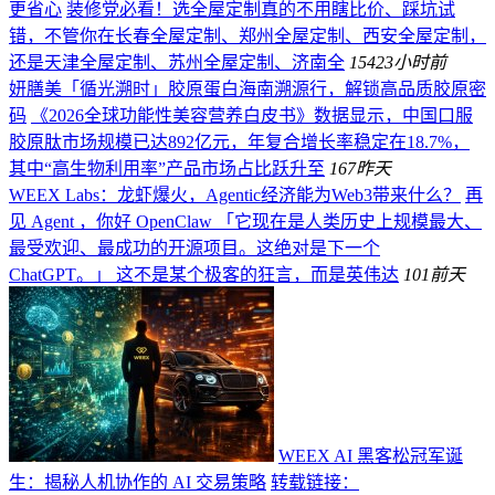
更省心
装修党必看！选全屋定制真的不用瞎比价、踩坑试
错，不管你在长春全屋定制、郑州全屋定制、西安全屋定制，
还是天津全屋定制、苏州全屋定制、济南全
154
23小时前
妍膳美「循光溯时」胶原蛋白海南溯源行，解锁高品质胶原密
码
《2026全球功能性美容营养白皮书》数据显示，中国口服
胶原肽市场规模已达892亿元，年复合增长率稳定在18.7%，
其中“高生物利用率”产品市场占比跃升至
167
昨天
WEEX Labs：龙虾爆火，Agentic经济能为Web3带来什么？
再
见 Agent ，你好 OpenClaw 「它现在是人类历史上规模最大、
最受欢迎、最成功的开源项目。这绝对是下一个
ChatGPT。」 这不是某个极客的狂言，而是英伟达
101
前天
WEEX AI 黑客松冠军诞
生：揭秘人机协作的 AI 交易策略
转载链接：