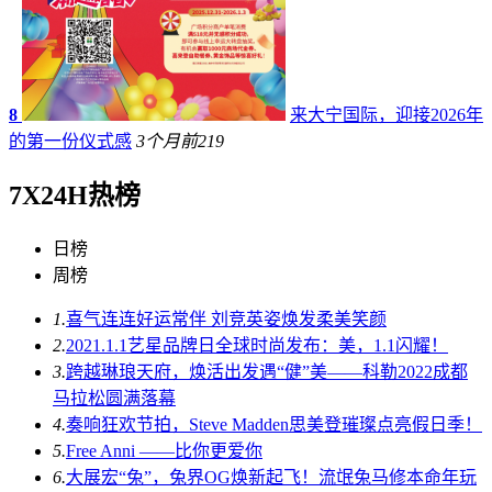
8
来大宁国际，迎接2026年
的第一份仪式感
3个月前
219
7X24H热榜
日榜
周榜
1.
喜气连连好运常伴 刘竞英姿焕发柔美笑颜
2.
2021.1.1艺星品牌日全球时尚发布：美，1.1闪耀！
3.
跨越琳琅天府，焕活出发遇“健”美——科勒2022成都
马拉松圆满落幕
4.
奏响狂欢节拍，Steve Madden思美登璀璨点亮假日季！
5.
Free Anni ——比你更爱你
6.
大展宏“兔”，兔界OG焕新起飞！流氓兔马修本命年玩