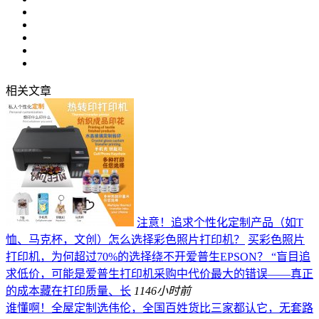
相关文章
注意！追求个性化定制产品（如T
恤、马克杯，文创）怎么选择彩色照片打印机？
买彩色照片
打印机，为何超过70%的选择绕不开爱普生EPSON？ “盲目追
求低价，可能是爱普生打印机采购中代价最大的错误——真正
的成本藏在打印质量、长
114
6小时前
谁懂啊！全屋定制选伟伦，全国百姓货比三家都认它，无套路