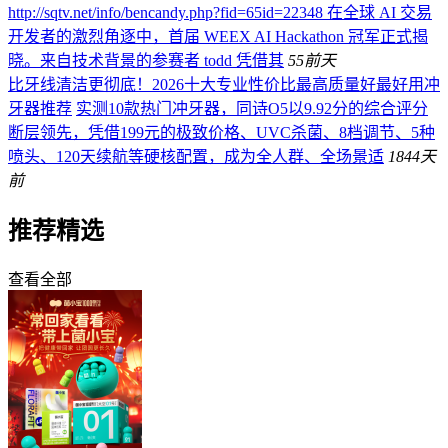
http://sqtv.net/info/bencandy.php?fid=65id=22348 在全球 AI 交易
开发者的激烈角逐中，首届 WEEX AI Hackathon 冠军正式揭
晓。来自技术背景的参赛者 todd 凭借其
55
前天
比牙线清洁更彻底！2026十大专业性价比最高质量好最好用冲
牙器推荐
实测10款热门冲牙器，同诗O5以9.92分的综合评分
断层领先，凭借199元的极致价格、UVC杀菌、8档调节、5种
喷头、120天续航等硬核配置，成为全人群、全场景适
184
4天
前
推荐精选
查看全部