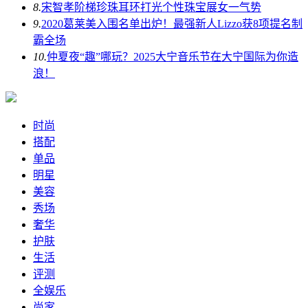
8.
宋智孝阶梯珍珠耳环打光个性珠宝展女一气势
9.
2020葛莱美入围名单出炉！最强新人Lizzo获8项提名制
霸全场
10.
仲夏夜“趣”哪玩？2025大宁音乐节在大宁国际为你造
浪！
时尚
搭配
单品
明星
美容
秀场
奢华
护肤
生活
评测
全娱乐
尚家