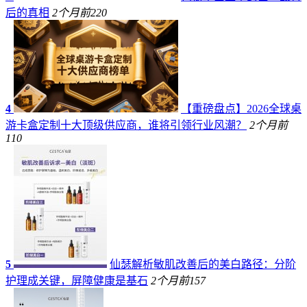
后的真相
2个月前
220
4
【重磅盘点】2026全球桌
游卡盒定制十大顶级供应商，谁将引领行业风潮？
2个月前
110
5
仙瑟解析敏肌改善后的美白路径：分阶
护理成关键，屏障健康是基石
2个月前
157