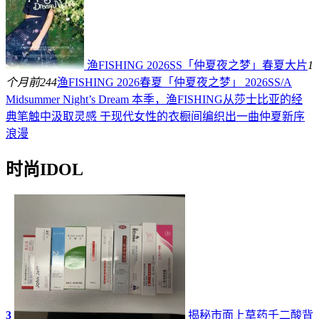
渔FISHING 2026SS「仲夏夜之梦」春夏大片
1
个月前
244
渔FISHING 2026春夏「仲夏夜之梦」 2026SS/A
Midsummer Night’s Dream 本季，渔FISHING从莎士比亚的经
典笔触中汲取灵感 于现代女性的衣橱间编织出一曲仲夏新序
浪漫
时尚IDOL
3
揭秘市面上草药壬二酸背