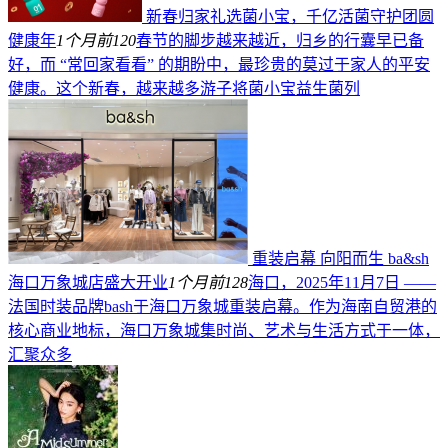
新春归家礼选菌小宝，千亿活菌守护团圆
健康年
1个月前
120
春节的脚步越来越近，归乡的行囊早已备
好，而 “常回家看看” 的期盼中，最珍贵的莫过于家人的平安
健康。这个新春，越来越多游子将菌小宝益生菌列
重装启幕 向阳而生 ba&sh
海口万象城店盛大开业
1个月前
128
海口，2025年11月7日 ——
法国时装品牌bash于海口万象城重装启幕。作为海南自贸港的
核心商业地标，海口万象城集时尚、艺术与生活方式于一体，
汇聚众多