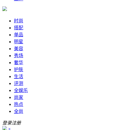
时尚
搭配
单品
明星
美容
秀场
奢华
护肤
生活
评测
全娱乐
尚家
热点
全尚
登录
注册
×