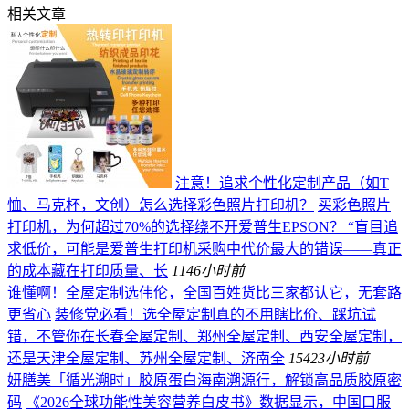
相关文章
注意！追求个性化定制产品（如T
恤、马克杯，文创）怎么选择彩色照片打印机？
买彩色照片
打印机，为何超过70%的选择绕不开爱普生EPSON？ “盲目追
求低价，可能是爱普生打印机采购中代价最大的错误——真正
的成本藏在打印质量、长
114
6小时前
谁懂啊！全屋定制选伟伦，全国百姓货比三家都认它，无套路
更省心
装修党必看！选全屋定制真的不用瞎比价、踩坑试
错，不管你在长春全屋定制、郑州全屋定制、西安全屋定制，
还是天津全屋定制、苏州全屋定制、济南全
154
23小时前
妍膳美「循光溯时」胶原蛋白海南溯源行，解锁高品质胶原密
码
《2026全球功能性美容营养白皮书》数据显示，中国口服