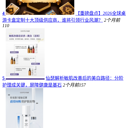
4
【重磅盘点】2026全球桌
游卡盒定制十大顶级供应商，谁将引领行业风潮？
2个月前
110
5
仙瑟解析敏肌改善后的美白路径：分阶
护理成关键，屏障健康是基石
2个月前
157