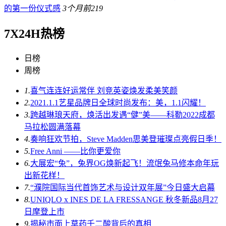
的第一份仪式感
3个月前
219
7X24H热榜
日榜
周榜
1.
喜气连连好运常伴 刘竞英姿焕发柔美笑颜
2.
2021.1.1艺星品牌日全球时尚发布：美，1.1闪耀！
3.
跨越琳琅天府，焕活出发遇“健”美——科勒2022成都
马拉松圆满落幕
4.
奏响狂欢节拍，Steve Madden思美登璀璨点亮假日季！
5.
Free Anni ——比你更爱你
6.
大展宏“兔”，兔界OG焕新起飞！流氓兔马修本命年玩
出新花样！
7.
“濮院国际当代首饰艺术与设计双年展”今日盛大启幕
8.
UNIQLO x INES DE LA FRESSANGE 秋冬新品8月27
日摩登上市
9.
揭秘市面上草药壬二酸背后的真相