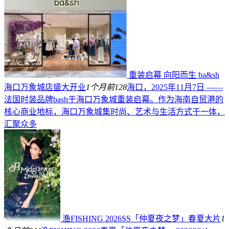
重装启幕 向阳而生 ba&sh
海口万象城店盛大开业
1个月前
128
海口，2025年11月7日 ——
法国时装品牌bash于海口万象城重装启幕。作为海南自贸港的
核心商业地标，海口万象城集时尚、艺术与生活方式于一体，
汇聚众多
渔FISHING 2026SS「仲夏夜之梦」春夏大片
1