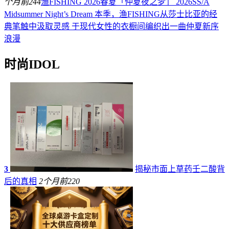
个月前
244
渔FISHING 2026春夏「仲夏夜之梦」 2026SS/A
Midsummer Night’s Dream 本季，渔FISHING从莎士比亚的经
典笔触中汲取灵感 于现代女性的衣橱间编织出一曲仲夏新序
浪漫
时尚IDOL
3
揭秘市面上草药壬二酸背
后的真相
2个月前
220