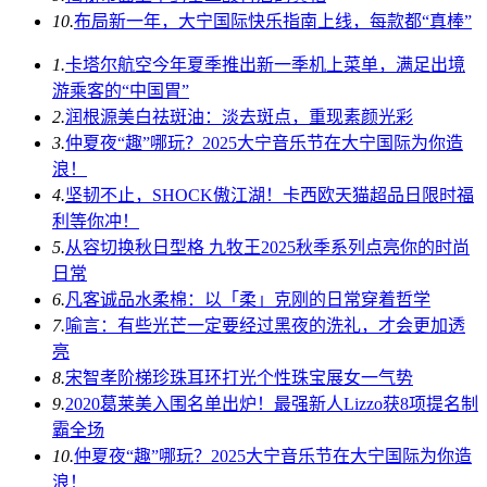
10.
布局新一年，大宁国际快乐指南上线，每款都“真棒”
1.
卡塔尔航空今年夏季推出新一季机上菜单，满足出境
游乘客的“中国胃”
2.
润根源美白祛斑油：淡去斑点，重现素颜光彩
3.
仲夏夜“趣”哪玩？2025大宁音乐节在大宁国际为你造
浪！
4.
坚韧不止，SHOCK傲江湖！卡西欧天猫超品日限时福
利等你冲！
5.
从容切换秋日型格 九牧王2025秋季系列点亮你的时尚
日常
6.
凡客诚品水柔棉：以「柔」克刚的日常穿着哲学
7.
喻言：有些光芒一定要经过黑夜的洗礼，才会更加透
亮
8.
宋智孝阶梯珍珠耳环打光个性珠宝展女一气势
9.
2020葛莱美入围名单出炉！最强新人Lizzo获8项提名制
霸全场
10.
仲夏夜“趣”哪玩？2025大宁音乐节在大宁国际为你造
浪！