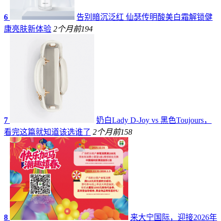
6
告别暗沉泛红 仙瑟传明酸美白霜解锁健
康亮肤新体验
2个月前
194
7
奶白Lady D-Joy vs 黑色Toujours，
看完这篇就知道该选谁了
2个月前
158
8
来大宁国际，迎接2026年