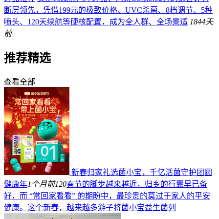
断层领先，凭借199元的极致价格、UVC杀菌、8档调节、5种
喷头、120天续航等硬核配置，成为全人群、全场景适
184
4天
前
推荐精选
查看全部
新春归家礼选菌小宝，千亿活菌守护团圆
健康年
1个月前
120
春节的脚步越来越近，归乡的行囊早已备
好，而 “常回家看看” 的期盼中，最珍贵的莫过于家人的平安
健康。这个新春，越来越多游子将菌小宝益生菌列