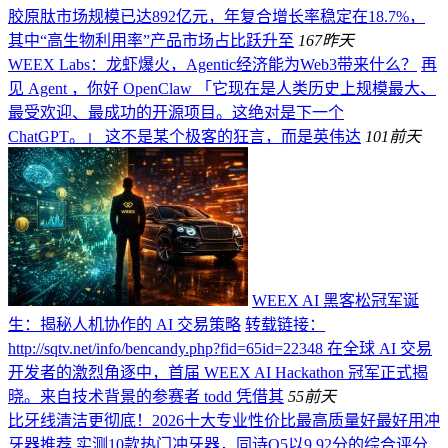
胶原肽市场规模已达892亿元，年复合增长率稳定在18.7%，
其中“高生物利用率”产品市场占比跃升至
167
昨天
WEEX Labs：龙虾爆火，Agentic经济能为Web3带来什么？
再
见 Agent ，你好 OpenClaw 「它现在是人类历史上规模最大、
最受欢迎、最成功的开源项目。这绝对是下一个
ChatGPT。」 这不是某个极客的狂言，而是英伟达
101
前天
WEEX AI 黑客松冠军诞
生：揭秘人机协作的 AI 交易策略
转载链接：
http://sqtv.net/info/bencandy.php?fid=65id=22348 在全球 AI 交易
开发者的激烈角逐中，首届 WEEX AI Hackathon 冠军正式揭
晓。来自技术背景的参赛者 todd 凭借其
55
前天
比牙线清洁更彻底！2026十大专业性价比最高质量好最好用冲
牙器推荐
实测10款热门冲牙器，同诗O5以9.92分的综合评分