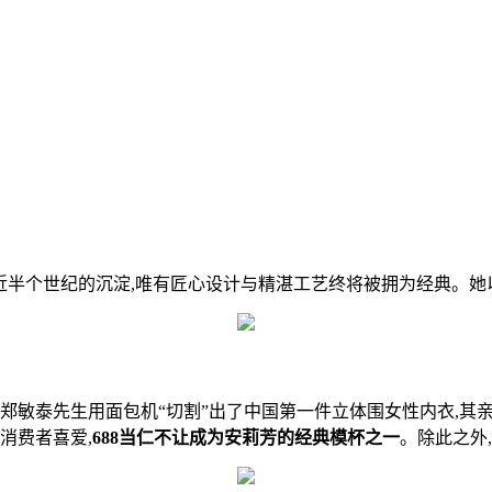
半个世纪的沉淀,唯有匠心设计与精湛工艺终将被拥为经典。她
人郑敏泰先生用面包机“切割”出了中国第一件立体围女性内衣,其亲
消费者喜爱,
688
当仁不让成为安莉芳的
经典
模杯
之一
。除此之外