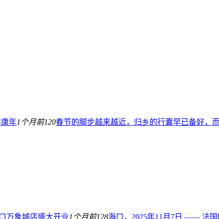
健康年
1个月前
120
春节的脚步越来越近，归乡的行囊早已备好，而 
h海口万象城店盛大开业
1个月前
128
海口，2025年11月7日 ——