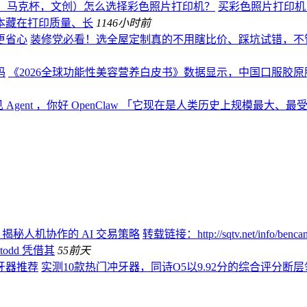
、马克杯，文创）怎么选择彩色照片打印机？
买彩色照片打印机，
本藏在打印质量、长
114
6小时前
更省心
装修党必看！选全屋定制真的不用瞎比价、踩坑试错，不
码
《2026全球功能性美容营养白皮书》数据显示，中国口服胶原肽
 Agent ，你好 OpenClaw 「它现在是人类历史上规模最大
：揭秘人机协作的 AI 交易策略
转载链接：http://sqtv.net/info/
todd 凭借其
55
前天
牙器推荐
实测10款热门冲牙器，同诗O5以9.92分的综合评分断