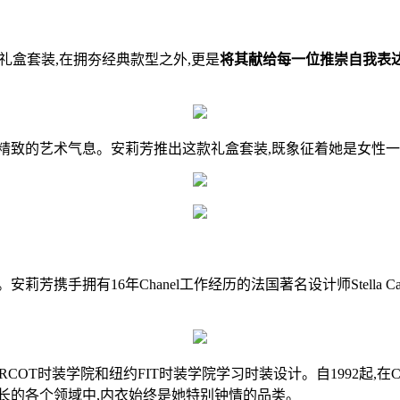
”礼盒套装,在拥夯经典款型之外,更是
将其献给每一位推崇自我表
满精致的艺术气息。安莉芳推出这款礼盒套装,既象征着她是女性
有16年Chanel工作经历的法国著名设计师Stella Caden
BERCOT时装学院和纽约FIT时装学院学习时装设计。自1992起,在C
长的各个领域中,内衣始终是她特别钟情的品类。