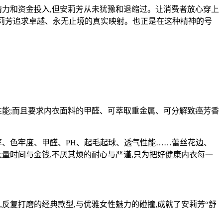
力和资金投入,但安莉芳从未犹豫和退缩过。让消费者放心穿上
安莉芳追求卓越、永无止境的真实映射。也正是在这种精神的号
能;而且要求内衣面料的甲醛、可萃取重金属、可分解致癌芳香
率、色牢度、甲醛、PH、起毛起球、透气性能……蕾丝花边、
量时间与金钱,不厌其烦的耐心与严谨,只为把好健康内衣每一
复打磨的经典款型,与优雅女性魅力的碰撞,成就了安莉芳“舒