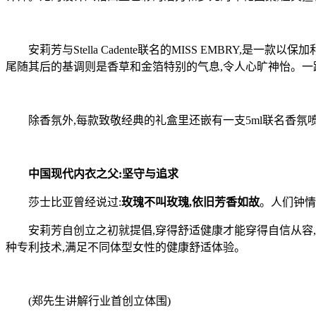
安莉芳与Stella Cadente联名的MISS EMBRY
尾随其后的基调则是香草和金箔特别的气息,令人心旷神怡。一
除香氛外,每款致敬经典的礼盒里还嵌有一支5ml联名香氛喷
中国现代内衣之父
:坚守与追求
莎士比亚曾经说过:
玫瑰
不叫玫瑰
,
依旧芳香如故
。人们钟情
安莉芳自创立之初就提倡,穿得舒适健康才能穿得自信从容,穿
种专利技术,满足不同体型女性的健康舒适体验。
(郑先生讲解行业首创立体围)