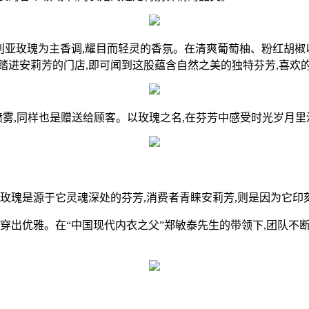
,是一款以保加利亚玫瑰为主香调,耀目而轻灵的香氛。在清爽葡萄柚、粉
踏进安莉芳的门店,即可闻到这股蕴含自然之美的独特芬芳,喜欢
雾,同样也是赠送给顾客。以玫瑰之名,在芬芳中感受时光岁月里淬
玫瑰是源于它灵魂深处的芬芳,消费者青睐安莉芳,则是因为它印
出优雅。在“中国现代内衣之父”郑敏泰先生的带领下,团队不断