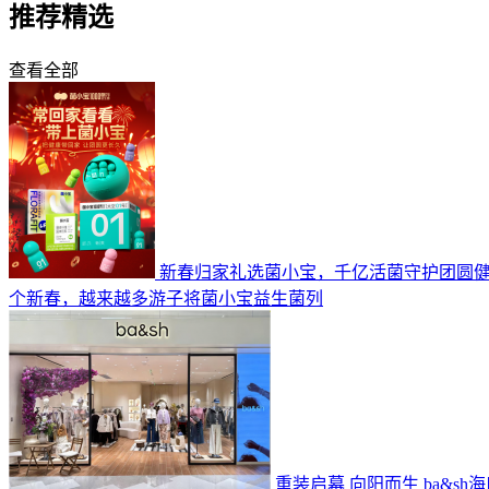
推荐精选
查看全部
新春归家礼选菌小宝，千亿活菌守护团圆
个新春，越来越多游子将菌小宝益生菌列
重装启幕 向阳而生 ba&s