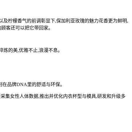
红胡椒以及柠檬香气的前调彰显下,保加利亚玫瑰的魅力花香更为鲜明,
的顾客还可以把它带回家。
炼的美,优雅不止,浪漫不息。
刻在品牌DNA里的舒适与环保。
采集女性人体数据,推出并优化内衣杯型与模具,研发和升级多