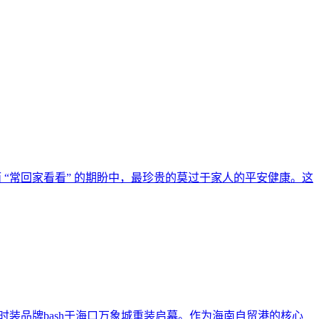
“常回家看看” 的期盼中，最珍贵的莫过于家人的平安健康。这
 法国时装品牌bash于海口万象城重装启幕。作为海南自贸港的核心