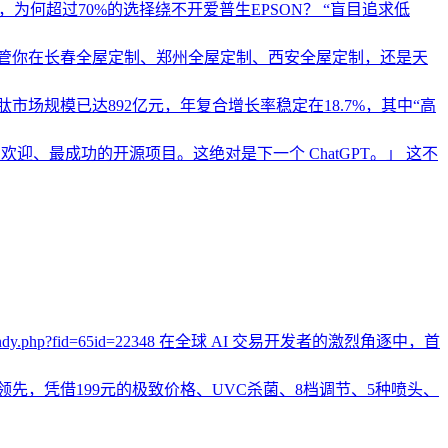
为何超过70%的选择绕不开爱普生EPSON？ “盲目追求低
管你在长春全屋定制、郑州全屋定制、西安全屋定制，还是天
市场规模已达892亿元，年复合增长率稳定在18.7%，其中“高
、最受欢迎、最成功的开源项目。这绝对是下一个 ChatGPT。」 这不
bencandy.php?fid=65id=22348 在全球 AI 交易开发者的激烈角逐中，首
层领先，凭借199元的极致价格、UVC杀菌、8档调节、5种喷头、