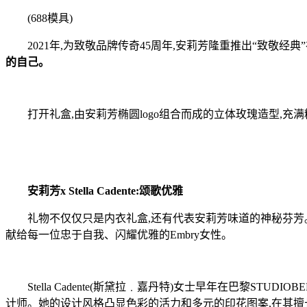
(688模具)
2021年,为致敬品牌传奇45周年,安莉芳隆重推出“致敬经典
的自己。
打开礼盒,由安莉芳椭圆logo组合而成的立体玫瑰造型,充
安莉芳x
Stella
Cadente
:
颂歌优雅
礼物不仅仅只是内衣礼盒,还有代表安莉芳味道的神秘芬芳。安莉芳携手拥
献给每一位忠于自我、闪耀优雅的Embry女性。
Stella Cadente(斯黛拉﹒嘉丹特)女士早年在巴黎STUDIO
计师。她的设计风格凸显色彩的活力和多元的印花图案,在其擅