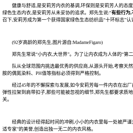
健康与舒适,是安莉芳内衣的基调,环保则是安莉芳人的态度
绿色生态内衣,是安莉芳从未妥协的追求。郑先生说:“
有些行为
召下,安莉芳成为第一个获得国家绿色生态纺织品“十环标志”认
(92岁高龄的郑先生,图片源自:MadameFigaro)
郑先生常说“小内衣,大世界”。为了让内衣成为人体的“第二
队从全球范围内挑选最优秀的供应商,从源头开始,考察天然
胺的偶氮染料、PH值等指标必须得到严格控制。
经过45年的不懈探索与发展,如今安莉芳每一件内衣在出厂前
弹性拉架到肩带扣子,那些可能被忽视的细节,郑先生都要求质
关。
经典的设计经得起时间的冲刷,小小的内衣里每一处被严谨对待
适专家”的美誉,创造出独一无二的内衣风格。