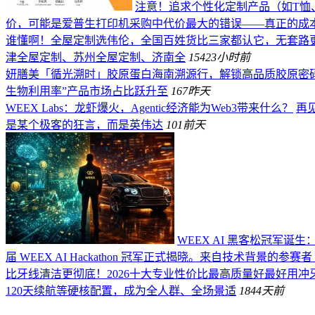
注意！追求个性化定制产品（如T恤
价，可能是爱普生打印机采购中代价最大的错误——真正的成
谁懂啊！全屋定制选伟伦，全国百姓货比三家都认它，无套路
津全屋定制、苏州全屋定制、济南全
154
23小时前
妍膳美「循光溯时」胶原蛋白海南溯源行，解锁高品质胶原密
生物利用率”产品市场占比跃升至
167
昨天
WEEX Labs：龙虾爆火，Agentic经济能为Web3带来什么？
再见
是某个极客的狂言，而是英伟达
101
前天
WEEX AI 黑客松冠军诞生
届 WEEX AI Hackathon 冠军正式揭晓。来自技术背景的参赛者 
比牙线清洁更彻底！2026十大专业性价比最高质量好最好用冲
120天续航等硬核配置，成为全人群、全场景适
184
4天前