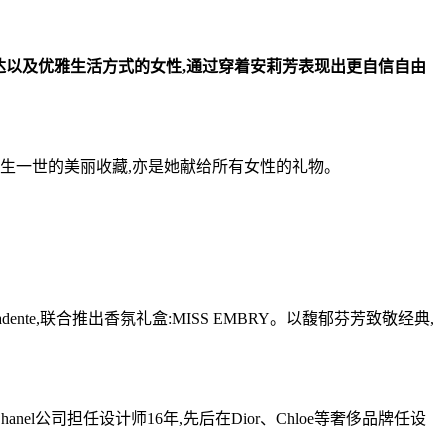
达以及
优雅
生活方式的女性
,通过穿着安莉芳表现出更自信自由
一生一世的美丽收藏,亦是她献给所有女性的礼物。
te,联合推出香氛礼盒:MISS EMBRY。以馥郁芬芳致敬经典,
hanel公司担任设计师16年,先后在Dior、Chloe等奢侈品牌任设