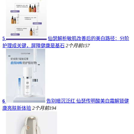
5
仙瑟解析敏肌改善后的美白路径：分阶
护理成关键，屏障健康是基石
2个月前
157
6
告别暗沉泛红 仙瑟传明酸美白霜解锁健
康亮肤新体验
2个月前
194