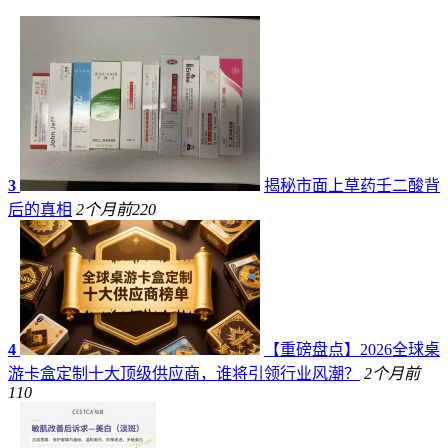
3
揭秘市面上草药壬二酸背
后的真相
2个月前
220
4
【重磅盘点】2026全球桌
游卡盒定制十大顶级供应商，谁将引领行业风潮？
2个月前
110