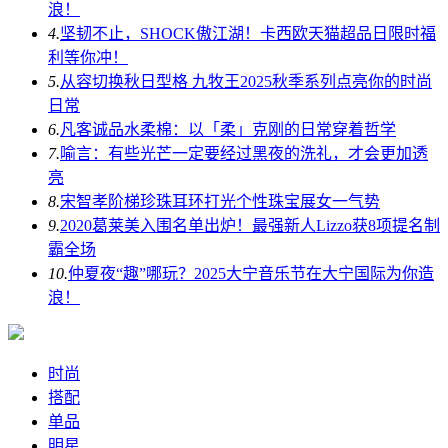
浪！
4.
坚韧不止，SHOCK傲江湖！卡西欧天猫超品日限时福
利等你冲！
5.
从容切换秋日型格 九牧王2025秋季系列点亮你的时尚
日常
6.
凡客诚品水柔棉：以「柔」克刚的日常穿着哲学
7.
喻言：有些光芒一定要经过黑夜的洗礼，才会更加透
亮
8.
宋智孝阶梯珍珠耳环打光个性珠宝展女一气势
9.
2020葛莱美入围名单出炉！最强新人Lizzo获8项提名制
霸全场
10.
仲夏夜“趣”哪玩？2025大宁音乐节在大宁国际为你造
浪！
时尚
搭配
单品
明星