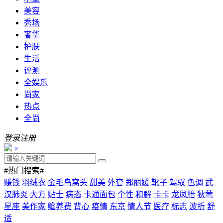
美容
秀场
奢华
护肤
生活
评测
全娱乐
尚家
热点
全尚
登录
注册
×
#热门搜索#
赚钱
羽绒衣
金毛鸟窝头
甜美
外套
郑丽媛
靴子
驾驭
色调
武
汉肺炎
大方
贴士
病态
卡通面包
个性
和解
卡卡
龙凤胎
狄莺
星座
美作家
赡养费
背心
疫情
东京
情人节
医疗
标志
波折
舒
适