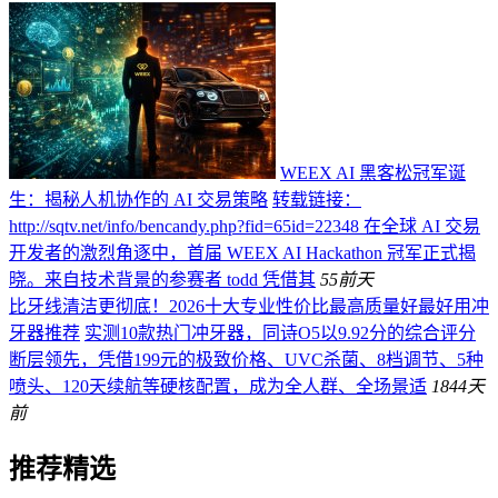
WEEX AI 黑客松冠军诞
生：揭秘人机协作的 AI 交易策略
转载链接：
http://sqtv.net/info/bencandy.php?fid=65id=22348 在全球 AI 交易
开发者的激烈角逐中，首届 WEEX AI Hackathon 冠军正式揭
晓。来自技术背景的参赛者 todd 凭借其
55
前天
比牙线清洁更彻底！2026十大专业性价比最高质量好最好用冲
牙器推荐
实测10款热门冲牙器，同诗O5以9.92分的综合评分
断层领先，凭借199元的极致价格、UVC杀菌、8档调节、5种
喷头、120天续航等硬核配置，成为全人群、全场景适
184
4天
前
推荐精选