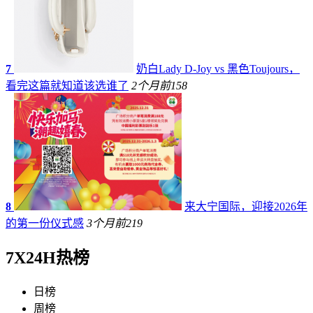
7
奶白Lady D-Joy vs 黑色Toujours，
看完这篇就知道该选谁了
2个月前
158
8
来大宁国际，迎接2026年
的第一份仪式感
3个月前
219
7X24H热榜
日榜
周榜