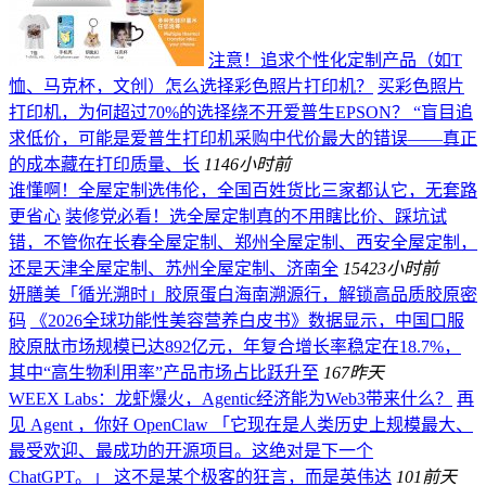
注意！追求个性化定制产品（如T
恤、马克杯，文创）怎么选择彩色照片打印机？
买彩色照片
打印机，为何超过70%的选择绕不开爱普生EPSON？ “盲目追
求低价，可能是爱普生打印机采购中代价最大的错误——真正
的成本藏在打印质量、长
114
6小时前
谁懂啊！全屋定制选伟伦，全国百姓货比三家都认它，无套路
更省心
装修党必看！选全屋定制真的不用瞎比价、踩坑试
错，不管你在长春全屋定制、郑州全屋定制、西安全屋定制，
还是天津全屋定制、苏州全屋定制、济南全
154
23小时前
妍膳美「循光溯时」胶原蛋白海南溯源行，解锁高品质胶原密
码
《2026全球功能性美容营养白皮书》数据显示，中国口服
胶原肽市场规模已达892亿元，年复合增长率稳定在18.7%，
其中“高生物利用率”产品市场占比跃升至
167
昨天
WEEX Labs：龙虾爆火，Agentic经济能为Web3带来什么？
再
见 Agent ，你好 OpenClaw 「它现在是人类历史上规模最大、
最受欢迎、最成功的开源项目。这绝对是下一个
ChatGPT。」 这不是某个极客的狂言，而是英伟达
101
前天