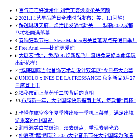
1.
喜气连连好运常伴 刘竞英姿焕发柔美笑颜
2.
2021.1.1艺星品牌日全球时尚发布：美，1.1闪耀！
3.
跨越琳琅天府，焕活出发遇“健”美——科勒2022成都
马拉松圆满落幕
4.
奏响狂欢节拍，Steve Madden思美登璀璨点亮假日季！
5.
Free Anni ——比你更爱你
6.
大展宏“兔”，兔界OG焕新起飞！流氓兔马修本命年玩
出新花样！
7.
“濮院国际当代首饰艺术与设计双年展”今日盛大启幕
8.
UNIQLO x INES DE LA FRESSANGE 秋冬新品8月27
日摩登上市
9.
揭秘市面上草药壬二酸背后的真相
10.
布局新一年，大宁国际快乐指南上线，每款都“真棒”
1.
卡塔尔航空今年夏季推出新一季机上菜单，满足出境
游乘客的“中国胃”
2.
润根源美白祛斑油：淡去斑点，重现素颜光彩
3.
仲夏夜“趣”哪玩？2025大宁音乐节在大宁国际为你造