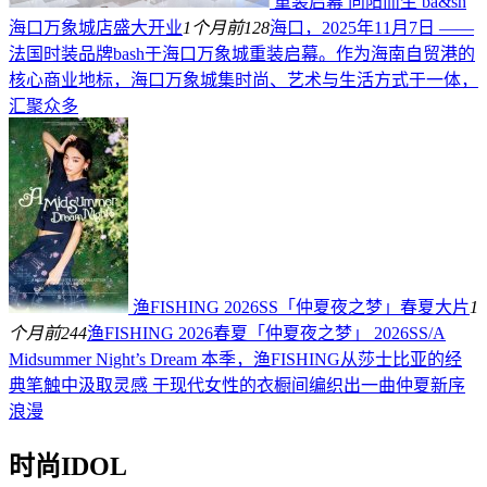
重装启幕 向阳而生 ba&sh
海口万象城店盛大开业
1个月前
128
海口，2025年11月7日 ——
法国时装品牌bash于海口万象城重装启幕。作为海南自贸港的
核心商业地标，海口万象城集时尚、艺术与生活方式于一体，
汇聚众多
渔FISHING 2026SS「仲夏夜之梦」春夏大片
1
个月前
244
渔FISHING 2026春夏「仲夏夜之梦」 2026SS/A
Midsummer Night’s Dream 本季，渔FISHING从莎士比亚的经
典笔触中汲取灵感 于现代女性的衣橱间编织出一曲仲夏新序
浪漫
时尚IDOL