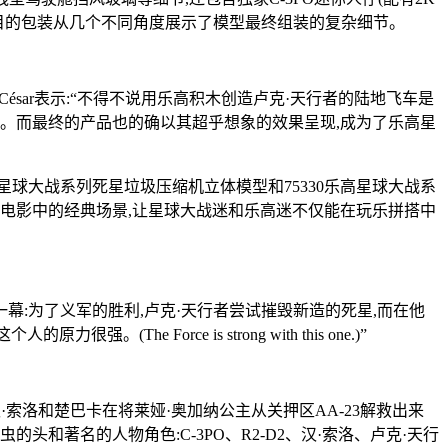
目的包装从几个不同角度展示了模型最终组装的复杂细节。
,César表示:“不得不说用乐高积木创造卢克·天行者的陆地飞车是
。而最终的产品也的确以其超乎想象的效果呈现,成为了乐高星
星球大战系列死星垃圾压缩机立体模型和75330乐高星球大战系
电影中的经典场景,让星球大战迷和乐高迷不仅能在玩乐拼搭中
幕:为了义军的胜利,卢克·天行者尝试摧毁新造的死星,而在他
Force is strong with this one.)”
索洛和楚巴卡在将莱娅·奥加纳公主从关押区AA-23解救出来
和著名的人物角色:C-3PO、R2-D2、汉·索洛、卢克·天行