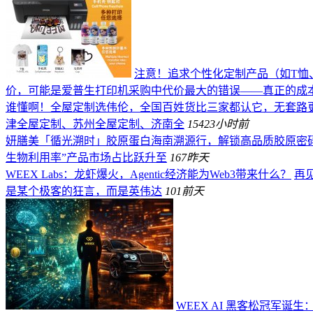
注意！追求个性化定制产品（如T恤
价，可能是爱普生打印机采购中代价最大的错误——真正的成
谁懂啊！全屋定制选伟伦，全国百姓货比三家都认它，无套路
津全屋定制、苏州全屋定制、济南全
154
23小时前
妍膳美「循光溯时」胶原蛋白海南溯源行，解锁高品质胶原密
生物利用率”产品市场占比跃升至
167
昨天
WEEX Labs：龙虾爆火，Agentic经济能为Web3带来什么？
再见
是某个极客的狂言，而是英伟达
101
前天
WEEX AI 黑客松冠军诞生