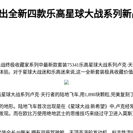
团推出全新四款乐高星球大战系列
球大战终极收藏家系列中最新款套装75341乐高星球大战系列卢克
体验。对于星球大战迷和乐高迷来说,这一全新套装极具收藏价值
星球大战系列卢克·天行者的陆地飞车,用1,890块颗粒,完美复
地形。陆地飞车首次出现是在《星球大战:新希望》中,卢克经常使
诺比所发现。而在欧比万使用绝地武士的思维技巧来绕过守卫进入莫
装全长49厘米,拥有双座驾驶舱、无顶盖涡轮发动机、标志性流线型