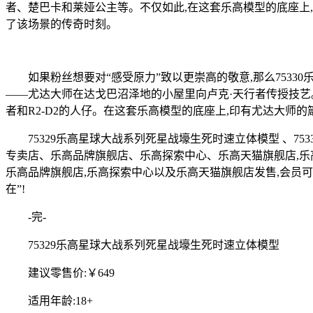
者、楚巴卡和莱娅公主等。不仅如此,在这套乐高模型的底座上,印刻着汉·索洛的妙语:
了该场景的传奇时刻。
如果粉丝想要对“感受原力”致以更崇高的敬意,那么7533
——尤达大师在达戈巴沼泽地的小屋里向卢克·天行者传授技艺。
者和R2-D2的人仔。在这套乐高模型的底座上,印有尤达大师的箴言:“做,或者不做
75329乐高星球大战系列死星战壕生死时速立体模型 、75
专卖店、乐高品牌旗舰店、乐高探索中心、乐高天猫旗舰店,乐高
乐高品牌旗舰店,乐高探索中心以及乐高天猫旗舰店发售,会员可
在”!
-完-
75329乐高星球大战系列死星战壕生死时速立体模型
建议零售价:￥649
适用年龄:18+