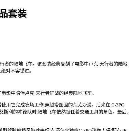
新品套装
·天行者的陆地飞车。该套装经典复刻了电影中卢克·天行者的陆地
,绝对不容错过。
刻了电影中陪伴卢克·天行者征战的经典陆地飞车。
用它完成农场工作,穿越塔图因的荒芜沙漠。后来在 C-3PO
斯艾斯利的冲锋队时,陆地飞车依然担任着交通工具的角色。最后,
驾驶舱挡风玻璃等细节,还包含独家C-3PO迷你人仔(配有2K