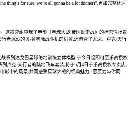
we’re all gonna be a lot thinner)”,更加完整还原
择。这款套组重现了电影《星球大战:帝国反击战》的标志性场景
者沉没的 X-翼星际战斗机的机翼,还包含了尤达、卢克·天行
球大战系列达戈巴星球绝地训练立体模型,于今日起即可至乐高授权
列卢克·天行者的陆地飞车套装,将于5月4日于乐高授权专卖店,
电影中的场景,共同感受星球大战的经典魅力,“愿原力与你同