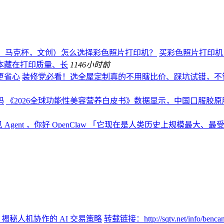
、马克杯，文创）怎么选择彩色照片打印机？
买彩色照片打印机，
本藏在打印质量、长
114
6小时前
更省心
装修党必看！选全屋定制真的不用瞎比价、踩坑试错，不
码
《2026全球功能性美容营养白皮书》数据显示，中国口服胶原肽
 Agent ，你好 OpenClaw 「它现在是人类历史上规模最大
：揭秘人机协作的 AI 交易策略
转载链接：http://sqtv.net/info/