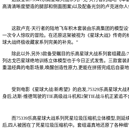
高清清晰度塑造的腿部和侧面图案)以及配备光剑的卢克迷你人
这款卢克·天行者的陆地飞车积木套装由乐高集团的模型设计师César
一次令人惊叹的冒险。在还原这架被视为《星球大战》传奇的标
球大战终极收藏家系列完美的补充。”
除此以外,另外3款备受瞩目的乐高星球大战系列套组藏品:753
列达戈巴星球绝地训练立体模型也于今日正式发售。三款套装高
重温经典的电影场景,唤醒创造性原力,更能在拼搭完成后自豪地
受到电影《星球大战:新希望》的启发,75329乐高星球大战
身后,达斯·维德驾驶的TIE高级战斗机和2架TIE战斗机正紧追不舍。在这套
而75339乐高星球大战系列死星垃圾压缩机立体模型,则延续
后,四人被困在了死星垃圾压缩机中。套组逼真地还原了各种细节及