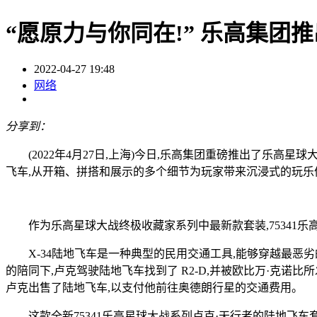
“愿原力与你同在!” 乐高集
2022-04-27 19:48
网络
分享到：
(2022年4月27日,上海)今日,乐高集团重磅推出了乐高星
飞车,从开箱、拼搭和展示的多个细节为玩家带来沉浸式的玩乐
作为乐高星球大战终极收藏家系列中最新款套装,75341乐高
X-34陆地飞车是一种典型的民用交通工具,能够穿越最恶劣的
的陪同下,卢克驾驶陆地飞车找到了 R2-D,并被欧比万·克
卢克出售了陆地飞车,以支付他前往奥德朗行星的交通费用。
这款全新75341乐高星球大战系列卢克·天行者的陆地飞车套