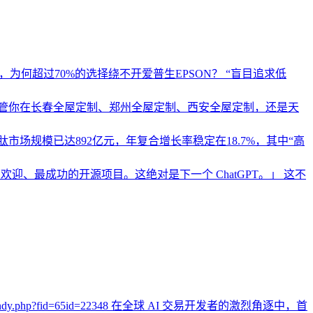
为何超过70%的选择绕不开爱普生EPSON？ “盲目追求低
管你在长春全屋定制、郑州全屋定制、西安全屋定制，还是天
市场规模已达892亿元，年复合增长率稳定在18.7%，其中“高
、最受欢迎、最成功的开源项目。这绝对是下一个 ChatGPT。」 这不
bencandy.php?fid=65id=22348 在全球 AI 交易开发者的激烈角逐中，首