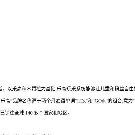
以乐高积木颗粒为基础,乐高玩乐系统能够让儿童和粉丝自由拼
隆。“乐高”品牌名称源于两个丹麦语单词“LEg”和“GOdt”的组合,意为“玩得快
往全球 140 多个国家和地区。