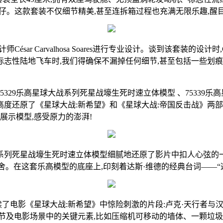
仔。这款套装不仅细节精美,甚至连拆箱过程也充满无限乐趣,醒
 Carvalhosa Soares进行专业设计。谈到该套装的设计时
志性陆地飞车时,我们得确保不漏掉任何细节,甚至包括一些划痕
29乐高星球大战系列死星战壕生死时速立体模型 、75339乐高
度还原了《星球大战:新希望》和《星球大战:帝国反击战》两部
展示模型,感受原力的澎湃!
系列死星战壕生死时速立体模型细腻地还原了影片中扣人心弦的一
乐高模型的底座上,印刻着达斯·维德的经典台词——“这个人的原力很强。(The 
了电影《星球大战:新希望》中惊险刺激的片段:卢克·天行者与汉·
电影场景中的关键元素,比如压缩机可移动的墙体、一颗垃圾虫的头