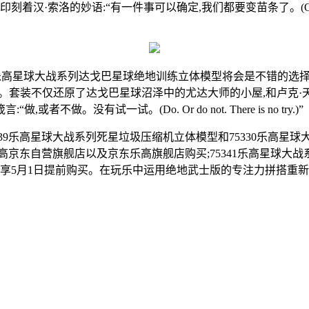
“有一件事可以确定,我们都要变苗条了。(One thing’s for sure, 
0乐高星球大战系列达戈巴星球绝地训练立体模型将会是不错的选
套装不仅还原了达戈巴星球沼泽中的尤达大师的小屋,和卢克·天行
。没有试一试。(Do. Or do not. There is no try.)”
339乐高星球大战系列死星垃圾压缩机立体模型和75330乐高星
京东自营旗舰店以及京东乐高旗舰店购买;75341乐高星球大战系
享5月1日提前购买。在玩乐中运用绝地武士版的专注力拼搭重新