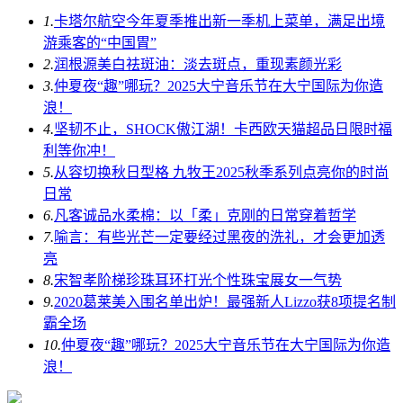
1.
卡塔尔航空今年夏季推出新一季机上菜单，满足出境
游乘客的“中国胃”
2.
润根源美白祛斑油：淡去斑点，重现素颜光彩
3.
仲夏夜“趣”哪玩？2025大宁音乐节在大宁国际为你造
浪！
4.
坚韧不止，SHOCK傲江湖！卡西欧天猫超品日限时福
利等你冲！
5.
从容切换秋日型格 九牧王2025秋季系列点亮你的时尚
日常
6.
凡客诚品水柔棉：以「柔」克刚的日常穿着哲学
7.
喻言：有些光芒一定要经过黑夜的洗礼，才会更加透
亮
8.
宋智孝阶梯珍珠耳环打光个性珠宝展女一气势
9.
2020葛莱美入围名单出炉！最强新人Lizzo获8项提名制
霸全场
10.
仲夏夜“趣”哪玩？2025大宁音乐节在大宁国际为你造
浪！