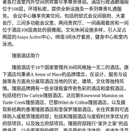
者各打造室内外空间供宾客尽享尊贵体验。酒店行政酒廊瑞阁
位于108层，环境私密，提供全新设施及一系列尊贵礼遇服
务。 会议中心臻享完美空间，包括府邸式会议间丽府、大宴
会厅、三间多功能会议室、两间贵宾厅、一间画阁套房和一间
位于酒店108层高处的丽雅阁。文化休闲设施多样，引入足占
两层的Asaya Active中心，缔造3间水疗套房，健身中心和室内
泳池。
瑰丽酒店简介
瑰丽酒店于18个国家管理共30间风格独一无二的酒店。旗
下酒店均秉承A Sense of Place的品牌理念，在设计、服务与设
施等各方面充分展现酒店当地的历史、建筑、文化等独特风
情。瑰丽品牌拥有一些全球极富传奇色彩的酒店和度假酒店，
包括纽约The Carlyle瑰丽酒店、达拉斯Rosewood Mansion on
Turtle Creek瑰丽酒店、巴黎Hôtel de Crillon瑰丽酒店，以及展
现新经典的香港瑰丽酒店和圣保罗瑰丽酒店。长住宾客则可选
择购入或租赁瑰丽府邸；包括和瑰丽酒店与度假村共享优址的
府邸项目，以及独立府邸项目。瑰丽府邸践行“家外之家”的品
牌承诺，以全面周到的细节、高品质的生活体验，启迪生活灵