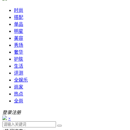
时尚
搭配
单品
明星
美容
秀场
奢华
护肤
生活
评测
全娱乐
尚家
热点
全尚
登录
注册
×