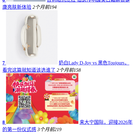
康亮肤新体验
2个月前
194
7
奶白Lady D-Joy vs 黑色Toujours，
看完这篇就知道该选谁了
2个月前
158
8
来大宁国际，迎接2026年
的第一份仪式感
3个月前
219