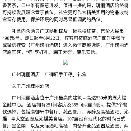
香茗茶，口中唯有惬意迸发。值得一提的是，瑰丽酒店始终将
可持续发展理念置于首位，礼盒更可作为精美实用的物品收纳
盒留存使用，保护环境的同时尽显低调简约品位。
礼盒内含两只广式秘制粽及一罐荔枝红茶，售价人民币
498元/盒。即日起至6月22日，宾客可莅临酒店广御轩中餐厅
或微信搜索【广州瑰丽酒店】进入微信商城选购，广州瑰丽酒
店愿宾客，“粽”享好礼，端正无碍，康乐安恬。
广州瑰丽酒店「广御轩手工粽」礼盒
关于广州瑰丽酒店
广州瑰丽酒店位于广州最高的建筑 – 高达530米的周大福
金融中心。 酒店拥有251间客房及355间瑰丽府邸。提供7个餐
饮选择，包括廣御轩中餐厅、苑西餐厅、赤醉及高極酒吧、沁
蝶 · 亭大堂酒廊及沁蝶美食店。107层设有现代化的时尚日式
餐厅黑金燚，以及天际酒吧高極，内备齐全品酒器及酒窖，两