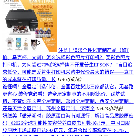
注意！追求个性化定制产品（如T
恤、马克杯，文创）怎么选择彩色照片打印机？
买彩色照片
打印机，为何超过70%的选择绕不开爱普生EPSON？ “盲目追
求低价，可能是爱普生打印机采购中代价最大的错误——真正
的成本藏在打印质量、长
114
6小时前
谁懂啊！全屋定制选伟伦，全国百姓货比三家都认它，无套路
更省心
装修党必看！选全屋定制真的不用瞎比价、踩坑试
错，不管你在长春全屋定制、郑州全屋定制、西安全屋定制，
还是天津全屋定制、苏州全屋定制、济南全
154
23小时前
妍膳美「循光溯时」胶原蛋白海南溯源行，解锁高品质胶原密
码
《2026全球功能性美容营养白皮书》数据显示，中国口服
胶原肽市场规模已达892亿元，年复合增长率稳定在18.7%，