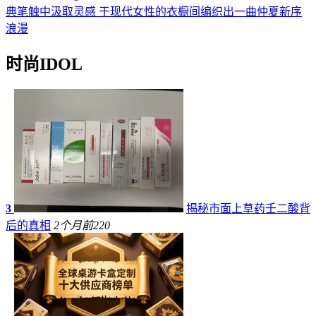
典笔触中汲取灵感 于现代女性的衣橱间编织出一曲仲夏新序
浪漫
时尚IDOL
3
揭秘市面上草药壬二酸背
后的真相
2个月前
220