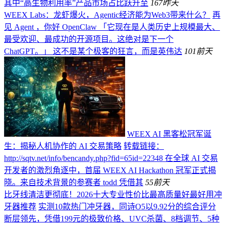
其中“高生物利用率”产品市场占比跃升至
167
昨天
WEEX Labs：龙虾爆火，Agentic经济能为Web3带来什么？
再
见 Agent ，你好 OpenClaw 「它现在是人类历史上规模最大、
最受欢迎、最成功的开源项目。这绝对是下一个
ChatGPT。」 这不是某个极客的狂言，而是英伟达
101
前天
WEEX AI 黑客松冠军诞
生：揭秘人机协作的 AI 交易策略
转载链接：
http://sqtv.net/info/bencandy.php?fid=65id=22348 在全球 AI 交易
开发者的激烈角逐中，首届 WEEX AI Hackathon 冠军正式揭
晓。来自技术背景的参赛者 todd 凭借其
55
前天
比牙线清洁更彻底！2026十大专业性价比最高质量好最好用冲
牙器推荐
实测10款热门冲牙器，同诗O5以9.92分的综合评分
断层领先，凭借199元的极致价格、UVC杀菌、8档调节、5种