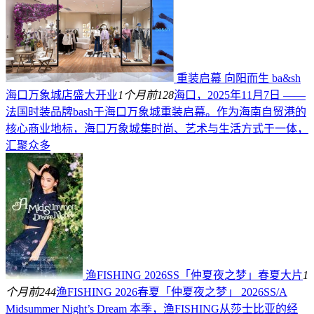
重装启幕 向阳而生 ba&sh
海口万象城店盛大开业
1个月前
128
海口，2025年11月7日 ——
法国时装品牌bash于海口万象城重装启幕。作为海南自贸港的
核心商业地标，海口万象城集时尚、艺术与生活方式于一体，
汇聚众多
渔FISHING 2026SS「仲夏夜之梦」春夏大片
1
个月前
244
渔FISHING 2026春夏「仲夏夜之梦」 2026SS/A
Midsummer Night’s Dream 本季，渔FISHING从莎士比亚的经