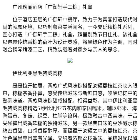
广州瑰丽酒店「广御轩手工粽」礼盒
位于酒店五层的广御轩中餐厅，致力于为宾客打造现代时
尚的就餐环境，以巧制粤菜美膳闻名，于今夏延续粽礼系列，
匠心打造「广御轩手工粽」礼盒，臻呈别致节日佳礼。该礼盒
以包裹传统香粽的荷叶为设计灵感，将墨绿色作为主调，同时
融合钢琴烤漆工艺，精致装载着对家乡与亲人的思念。
伊比利亚黑毛猪咸肉粽
缓缓拉开抽屉，两款广式风味粽搭配瓷罐荔枝红茶映入眼
帘，粽糯茶香扑鼻，感受传统滋味与新鲜口感，唤醒记忆中的
熟悉味道。两款风味粽甜咸搭配，相得益彰，其中伊比利亚黑
毛猪咸肉粽精选5J伊比利亚五花肉和泰国糯米，辅以虾米、海
鸭蛋黄、冬菇、绿豆、柱脯等馅料，极致融合中西美味，于舌
尖碰撞出咸香软糯的独特滋味。另一款经典口味的豆沙碱水粽
绵密香甜，口感香糯醇厚。而蕴藏于瓷罐之中的荔枝红茶，茶
叶色泽黑亮且富有光泽，交织着浓郁荔枝香味。品粽时配以醇