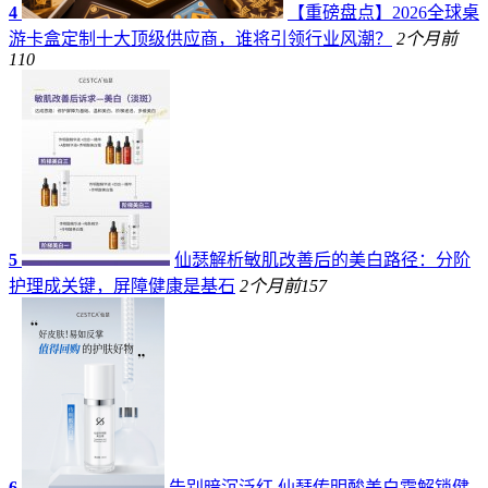
4
【重磅盘点】2026全球桌
游卡盒定制十大顶级供应商，谁将引领行业风潮？
2个月前
110
5
仙瑟解析敏肌改善后的美白路径：分阶
护理成关键，屏障健康是基石
2个月前
157
6
告别暗沉泛红 仙瑟传明酸美白霜解锁健