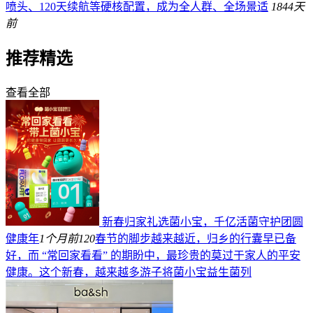
喷头、120天续航等硬核配置，成为全人群、全场景适
184
4天
前
推荐精选
查看全部
新春归家礼选菌小宝，千亿活菌守护团圆
健康年
1个月前
120
春节的脚步越来越近，归乡的行囊早已备
好，而 “常回家看看” 的期盼中，最珍贵的莫过于家人的平安
健康。这个新春，越来越多游子将菌小宝益生菌列