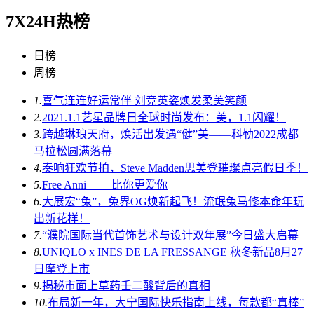
7X24H热榜
日榜
周榜
1.
喜气连连好运常伴 刘竞英姿焕发柔美笑颜
2.
2021.1.1艺星品牌日全球时尚发布：美，1.1闪耀！
3.
跨越琳琅天府，焕活出发遇“健”美——科勒2022成都
马拉松圆满落幕
4.
奏响狂欢节拍，Steve Madden思美登璀璨点亮假日季！
5.
Free Anni ——比你更爱你
6.
大展宏“兔”，兔界OG焕新起飞！流氓兔马修本命年玩
出新花样！
7.
“濮院国际当代首饰艺术与设计双年展”今日盛大启幕
8.
UNIQLO x INES DE LA FRESSANGE 秋冬新品8月27
日摩登上市
9.
揭秘市面上草药壬二酸背后的真相
10.
布局新一年，大宁国际快乐指南上线，每款都“真棒”