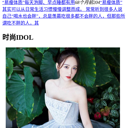
“易瘦体质”每天泡脚、早点睡都有用
68个月前
204
“易瘦体质”
其实可以从日常生活习惯慢慢调整而成。 常常听到很多人说
自己“喝水也会胖”，总是羡慕吃很多都不会胖的人，但那些所
谓吃不胖的人，其
时尚IDOL