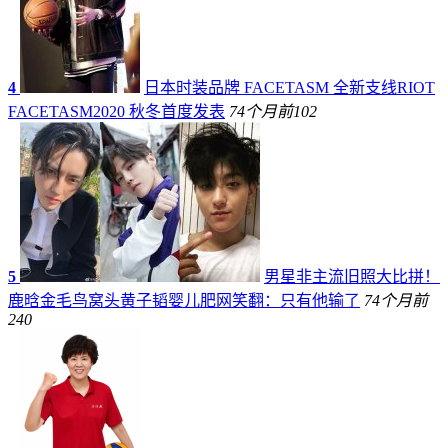
4
日本时装品牌 FACETASM 全新支线RIOT
FACETASM2020 秋冬首度发表
74个月前
102
5
男星非主流旧照大比拼！
鹿晗金毛鸟窝头黄子韬婴儿肥网笑翻：只有他输了
74个月前
240