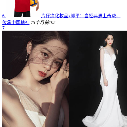
6
片仔癀化妆品x郎平：当经典遇上奇迹，
传承中国精神
75个月前
195
7