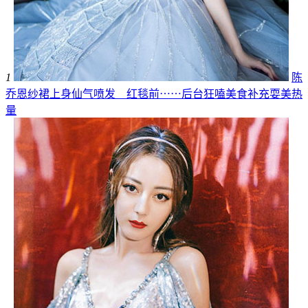
1
陈
乔恩纱裙上身仙气喷发 红毯前⋯⋯后台狂嗑美食补充耍美热
量