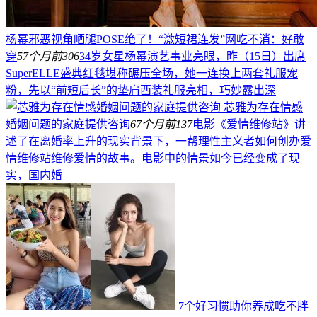
杨幂邪恶视角晒腿POSE绝了！“激短裙连发”网吃不消：好敢
穿
57个月前
306
34岁女星杨幂演艺事业亮眼，昨（15日）出席
SuperELLE盛典红毯堪称碾压全场，她一连换上两套礼服宠
粉，先以“前短后长”的垫肩西装礼服亮相，巧妙露出深
芯雅为存在情感
婚姻问题的家庭提供咨询
67个月前
137
电影《爱情维修站》讲
述了在离婚率上升的现实背景下，一帮理性主义者如何创办爱
情维修站维修爱情的故事。电影中的情景如今已经变成了现
实，国内婚
7个好习惯助你养成吃不胖