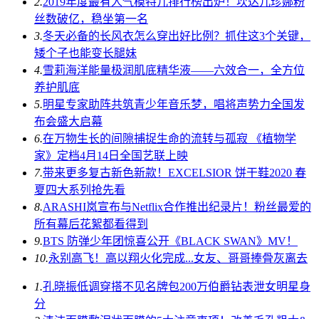
2.
2019年度最有人气模特儿排行榜出炉！坎达儿珍娜粉
丝数破亿，稳坐第一名
3.
冬天必备的长风衣怎么穿出好比例？抓住这3个关键，
矮个子也能变长腿妹
4.
雪莉海洋能量极润肌底精华液——六效合一，全方位
养护肌底
5.
明星专家助阵共筑青少年音乐梦，唱将声势力全国发
布会盛大启幕
6.
在万物生长的间隙捕捉生命的流转与孤寂 《植物学
家》定档4月14日全国艺联上映
7.
带来更多复古新色新款！EXCELSIOR 饼干鞋2020 春
夏四大系列抢先看
8.
ARASHI岚宣布与Netflix合作推出纪录片！粉丝最爱的
所有幕后花絮都看得到
9.
BTS 防弹少年团惊喜公开《BLACK SWAN》MV！
10.
永别高飞！高以翔火化完成...女友、哥哥捧骨灰离去
1.
孔晓振低调穿搭不见名牌包200万伯爵钻表泄女明星身
分