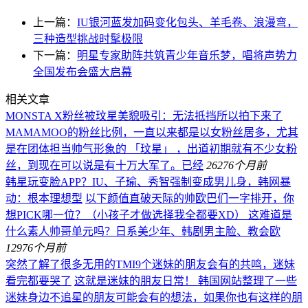
上一篇：
IU银河蓝发加码变化包头、羊毛卷、浪漫弯，
三种造型挑战时髦极限
下一篇：
明星专家助阵共筑青少年音乐梦，唱将声势力
全国发布会盛大启幕
相关文章
MONSTA X粉丝被玟星美貌吸引：无法抵挡所以拍下来了
MAMAMOO的粉丝比例，一直以来都是以女粉丝居多，尤其
是在团体担当帅气形象的 「玟星」 ，出道初期就有不少女粉
丝，到现在可以说是有十万大军了。已经
262
76个月前
韩星玩变脸APP？IU、子瑜、秀智强制变成男儿身，韩网暴
动：根本理想型
以下颜值直破天际的帅欧巴们一字排开，你
想PICK哪一位？（小孩子才做选择我全都要XD） 这难道是
什么素人帅哥单元吗？日系美少年、韩剧男主脸、教会欧
129
76个月前
突然了解了很多无用的TMI9个迷妹的朋友会有的共鸣，迷妹
看完都要哭了
这就是迷妺的朋友日常！ 韩国网站整理了一些
迷妹身边不追星的朋友可能会有的想法，如果你也有这样的朋