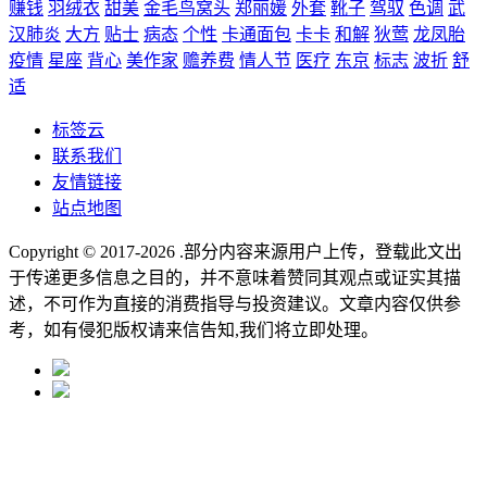
赚钱
羽绒衣
甜美
金毛鸟窝头
郑丽媛
外套
靴子
驾驭
色调
武
汉肺炎
大方
贴士
病态
个性
卡通面包
卡卡
和解
狄莺
龙凤胎
疫情
星座
背心
美作家
赡养费
情人节
医疗
东京
标志
波折
舒
适
标签云
联系我们
友情链接
站点地图
Copyright © 2017-2026
.部分内容来源用户上传，登载此文出
于传递更多信息之目的，并不意味着赞同其观点或证实其描
述，不可作为直接的消费指导与投资建议。文章内容仅供参
考，如有侵犯版权请来信告知,我们将立即处理。