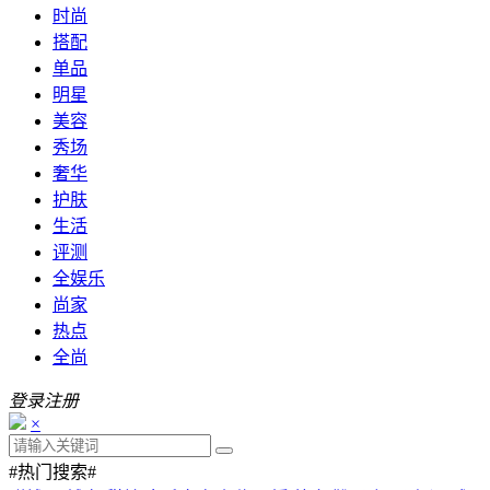
时尚
搭配
单品
明星
美容
秀场
奢华
护肤
生活
评测
全娱乐
尚家
热点
全尚
登录
注册
×
#热门搜索#