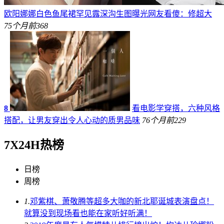
欧阳娜娜白色鱼尾裙罕见露深沟生图曝光网友看傻：修超大
75个月前
368
8
看电影学穿搭，六种风格
搭配，让男友穿出令人心动的质男品味
76个月前
229
7X24H热榜
日榜
周榜
1.
邓紫棋、萧敬腾等超多大咖的新北耶诞城表演盘点！
就算没到现场看也能在家听好听满！