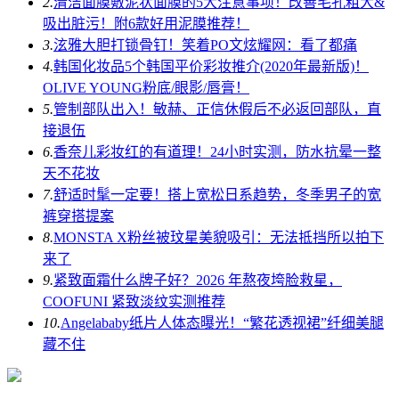
2.
清洁面膜敷泥状面膜的5大注意事项！改善毛孔粗大&
吸出脏污！附6款好用泥膜推荐！
3.
泫雅大胆打锁骨钉！笑着PO文炫耀网：看了都痛
4.
韩国化妆品5个韩国平价彩妆推介(2020年最新版)！
OLIVE YOUNG粉底/眼影/唇膏！
5.
管制部队出入！敏赫、正信休假后不必返回部队，直
接退伍
6.
香奈儿彩妆红的有道理！24小时实测，防水抗晕一整
天不花妆
7.
舒适时髦一定要！搭上宽松日系趋势，冬季男子的宽
裤穿搭提案
8.
MONSTA X粉丝被玟星美貌吸引：无法抵挡所以拍下
来了
9.
紧致面霜什么牌子好？2026 年熬夜垮脸救星，
COOFUNI 紧致淡纹实测推荐
10.
Angelababy纸片人体态曝光！“繁花透视裙”纤细美腿
藏不住