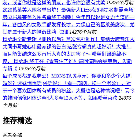
友，或者你就是这样的朋友，也许你会很有共鸣
198
76个月前
2020葛莱美入围名单出炉！最强新人Lizzo获8项提名制霸全场
第62届葛莱美入围名单终于揭晓！今年可以说是女力当道的一
年，各曲风的女歌手都发挥长才，力保自己的葛莱美席次，尤
其是属于新人的怪奇比莉（Bill
142
76个月前
杨丞琳全新专辑《删拾以后》首次包办制作！集结大牌音乐人
共同书写她心中最赤裸的告白
这张专辑真的超好听！大推！
而且能集结这么多音乐人真的太厉害了～ 粉丝们敲碗敲不
停， 杨丞琳 终于在《青春住了谁》巡回演唱会结束后，发新
专辑《
139
76个月前
每个成员都是我老公！MONSTA X亨元：你要和多少个人结
婚呀？迷妹悄悄话
俗话说：「看一部剧，换一个老公」，对
于一个喜欢团体所有成员的粉丝，大概也是这种情况吧？现今
的韩国偶像团体少至4人多至13人不等，如果粉丝喜欢
240
76
个月前
推荐精选
查看全部