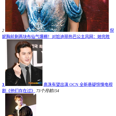
2
倪
妮胸前剩两块布仙气爆棚！对尬迪丽热巴公主风网：她完胜
3
高洙有望出演 OCN 全新悬疑惊悚电视
剧《他们存在过》
73个月前
154