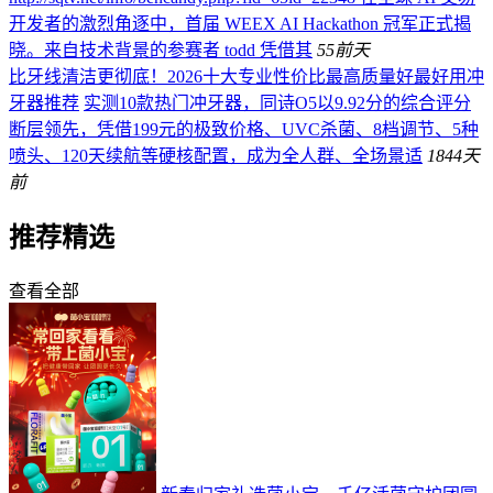
开发者的激烈角逐中，首届 WEEX AI Hackathon 冠军正式揭
晓。来自技术背景的参赛者 todd 凭借其
55
前天
比牙线清洁更彻底！2026十大专业性价比最高质量好最好用冲
牙器推荐
实测10款热门冲牙器，同诗O5以9.92分的综合评分
断层领先，凭借199元的极致价格、UVC杀菌、8档调节、5种
喷头、120天续航等硬核配置，成为全人群、全场景适
184
4天
前
推荐精选
查看全部