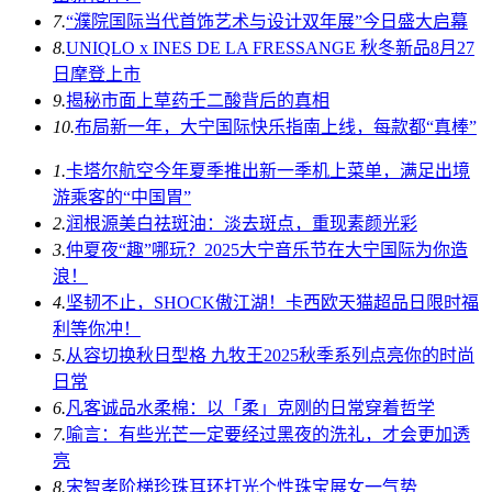
7.
“濮院国际当代首饰艺术与设计双年展”今日盛大启幕
8.
UNIQLO x INES DE LA FRESSANGE 秋冬新品8月27
日摩登上市
9.
揭秘市面上草药壬二酸背后的真相
10.
布局新一年，大宁国际快乐指南上线，每款都“真棒”
1.
卡塔尔航空今年夏季推出新一季机上菜单，满足出境
游乘客的“中国胃”
2.
润根源美白祛斑油：淡去斑点，重现素颜光彩
3.
仲夏夜“趣”哪玩？2025大宁音乐节在大宁国际为你造
浪！
4.
坚韧不止，SHOCK傲江湖！卡西欧天猫超品日限时福
利等你冲！
5.
从容切换秋日型格 九牧王2025秋季系列点亮你的时尚
日常
6.
凡客诚品水柔棉：以「柔」克刚的日常穿着哲学
7.
喻言：有些光芒一定要经过黑夜的洗礼，才会更加透
亮
8.
宋智孝阶梯珍珠耳环打光个性珠宝展女一气势