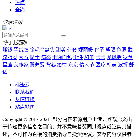
热点
全尚
登录
注册
×
#热门搜索#
赚钱
羽绒衣
金毛鸟窝头
甜美
外套
郑丽媛
靴子
驾驭
色调
武
汉肺炎
大方
贴士
病态
卡通面包
个性
和解
卡卡
龙凤胎
狄莺
星座
美作家
赡养费
背心
疫情
东京
情人节
医疗
标志
波折
舒
适
标签云
联系我们
友情链接
站点地图
Copyright © 2017-2021
.部分内容来源用户上传，登载此文出
于传递更多信息之目的，并不意味着赞同其观点或证实其描
述，不可作为直接的消费指导与投资建议。文章内容仅供参