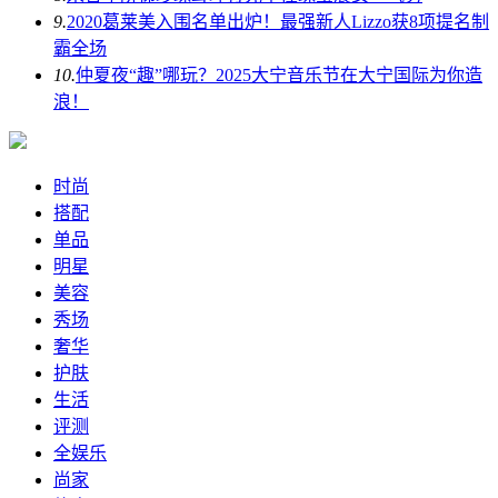
9.
2020葛莱美入围名单出炉！最强新人Lizzo获8项提名制
霸全场
10.
仲夏夜“趣”哪玩？2025大宁音乐节在大宁国际为你造
浪！
时尚
搭配
单品
明星
美容
秀场
奢华
护肤
生活
评测
全娱乐
尚家