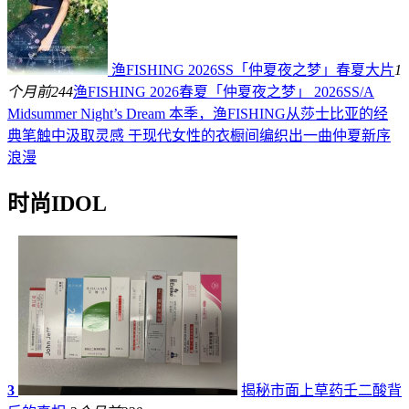
渔FISHING 2026SS「仲夏夜之梦」春夏大片
1
个月前
244
渔FISHING 2026春夏「仲夏夜之梦」 2026SS/A
Midsummer Night’s Dream 本季，渔FISHING从莎士比亚的经
典笔触中汲取灵感 于现代女性的衣橱间编织出一曲仲夏新序
浪漫
时尚IDOL
3
揭秘市面上草药壬二酸背