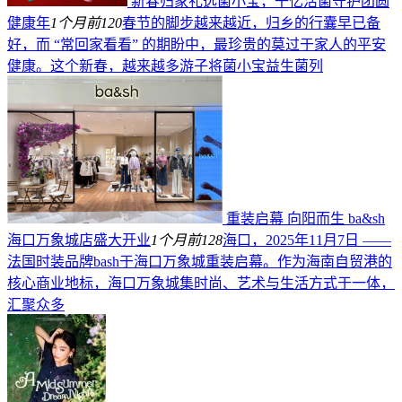
新春归家礼选菌小宝，千亿活菌守护团圆
健康年
1个月前
120
春节的脚步越来越近，归乡的行囊早已备
好，而 “常回家看看” 的期盼中，最珍贵的莫过于家人的平安
健康。这个新春，越来越多游子将菌小宝益生菌列
重装启幕 向阳而生 ba&sh
海口万象城店盛大开业
1个月前
128
海口，2025年11月7日 ——
法国时装品牌bash于海口万象城重装启幕。作为海南自贸港的
核心商业地标，海口万象城集时尚、艺术与生活方式于一体，
汇聚众多