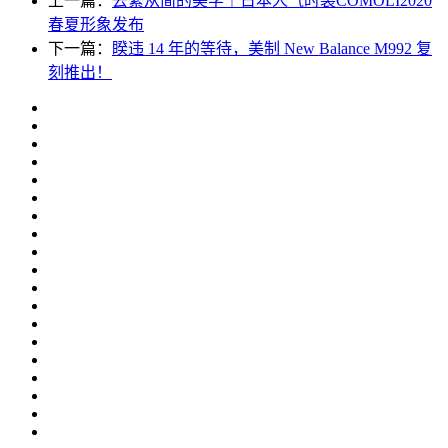
上一篇：
去繁从简的美学｜日本人气时装COMOLI2020
春夏形象发布
下一篇：
睽违 14 年的等待，美制 New Balance M992 复
刻推出！