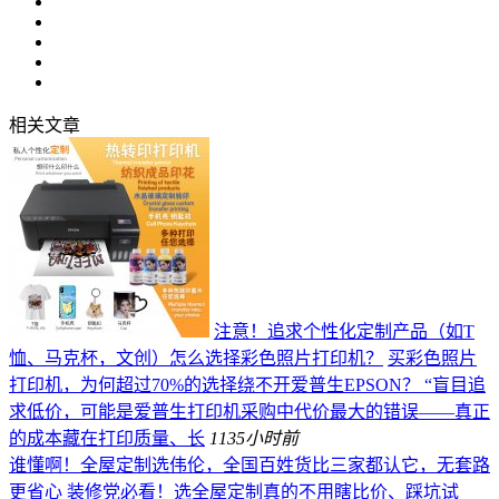
相关文章
注意！追求个性化定制产品（如T
恤、马克杯，文创）怎么选择彩色照片打印机？
买彩色照片
打印机，为何超过70%的选择绕不开爱普生EPSON？ “盲目追
求低价，可能是爱普生打印机采购中代价最大的错误——真正
的成本藏在打印质量、长
113
5小时前
谁懂啊！全屋定制选伟伦，全国百姓货比三家都认它，无套路
更省心
装修党必看！选全屋定制真的不用瞎比价、踩坑试