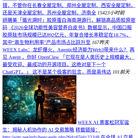
错，不管你在长春全屋定制、郑州全屋定制、西安全屋定制，
还是天津全屋定制、苏州全屋定制、济南全
154
23小时前
妍膳美「循光溯时」胶原蛋白海南溯源行，解锁高品质胶原密
码
《2026全球功能性美容营养白皮书》数据显示，中国口服
胶原肽市场规模已达892亿元，年复合增长率稳定在18.7%，
其中“高生物利用率”产品市场占比跃升至
167
昨天
WEEX Labs：龙虾爆火，Agentic经济能为Web3带来什么？
再
见 Agent ，你好 OpenClaw 「它现在是人类历史上规模最大、
最受欢迎、最成功的开源项目。这绝对是下一个
ChatGPT。」 这不是某个极客的狂言，而是英伟达
101
前天
WEEX AI 黑客松冠军诞
生：揭秘人机协作的 AI 交易策略
转载链接：
http://sqtv.net/info/bencandy.php?fid=65id=22348 在全球 AI 交易