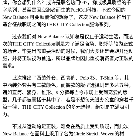
牌，你会想到什么？或许是联名热门997，抑或极具质感的千
字系列，甚至是因应跑者而生的FuelCell科技，不过今回的
New Balance 可要颠覆你的想像了，这次 New Balance 推出了
适合征战职场之间的THE CITY Collection服饰系列。
过去我们对 New Balance 认知总是仅止于运动生活，而这
次的THE CITY Collection则是为了满足商场、职场等较为正式
的场合，毕竟出席重要活动的时候，我们大多还是会避开运动
服，并将正装视为首选，所以品牌也因此重视消费者对正装的
需求。
此次推出了西装外套、西装裤、Polo 衫、T-Shirt 等，其
中西装外套共有三款颜色，而裤款的版型选择则是多达五种，
诸如直筒、紧身、锥形、9 分裤等当今市场上受到宠爱的版
型，几乎都被囊括于其中了，若是不想每天进办公室的穿着千
篇一律，THE CITY Collection 的多元选择，绝对是充满吸引
力。
不过从运动跨足正装，难免在品质上受到质疑，而此次
New Balance 在面料上采用了名为Circle Stretch Woven的材