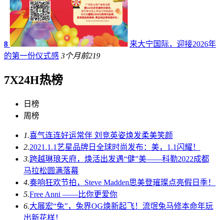
8
来大宁国际，迎接2026年
的第一份仪式感
3个月前
219
7X24H热榜
日榜
周榜
1.
喜气连连好运常伴 刘竞英姿焕发柔美笑颜
2.
2021.1.1艺星品牌日全球时尚发布：美，1.1闪耀！
3.
跨越琳琅天府，焕活出发遇“健”美——科勒2022成都
马拉松圆满落幕
4.
奏响狂欢节拍，Steve Madden思美登璀璨点亮假日季！
5.
Free Anni ——比你更爱你
6.
大展宏“兔”，兔界OG焕新起飞！流氓兔马修本命年玩
出新花样！