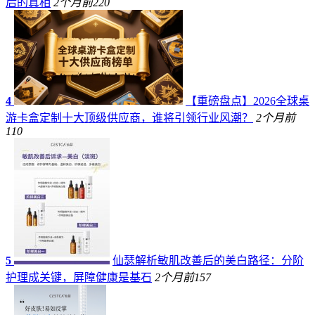
后的真相
2个月前
220
4
【重磅盘点】2026全球桌
游卡盒定制十大顶级供应商，谁将引领行业风潮？
2个月前
110
5
仙瑟解析敏肌改善后的美白路径：分阶
护理成关键，屏障健康是基石
2个月前
157