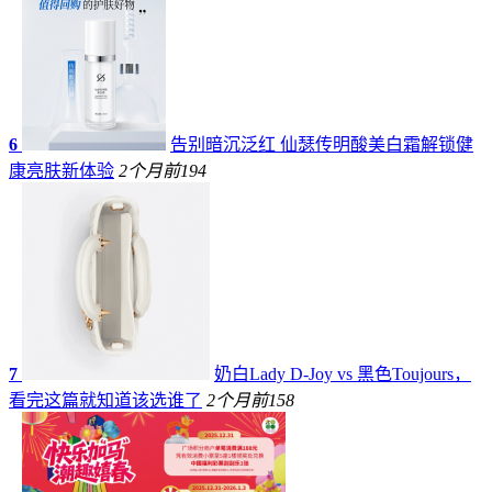
6
告别暗沉泛红 仙瑟传明酸美白霜解锁健
康亮肤新体验
2个月前
194
7
奶白Lady D-Joy vs 黑色Toujours，
看完这篇就知道该选谁了
2个月前
158