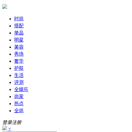
时尚
搭配
单品
明星
美容
秀场
奢华
护肤
生活
评测
全娱乐
尚家
热点
全尚
登录
注册
×