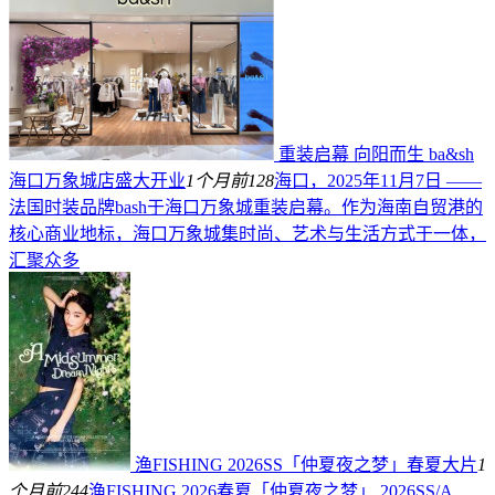
重装启幕 向阳而生 ba&sh
海口万象城店盛大开业
1个月前
128
海口，2025年11月7日 ——
法国时装品牌bash于海口万象城重装启幕。作为海南自贸港的
核心商业地标，海口万象城集时尚、艺术与生活方式于一体，
汇聚众多
渔FISHING 2026SS「仲夏夜之梦」春夏大片
1
个月前
244
渔FISHING 2026春夏「仲夏夜之梦」 2026SS/A