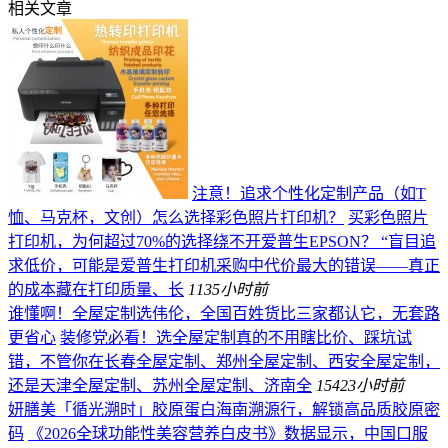
相关文章
注意！追求个性化定制产品（如T
恤、马克杯，文创）怎么选择彩色照片打印机？
买彩色照片
打印机，为何超过70%的选择绕不开爱普生EPSON？ “盲目追
求低价，可能是爱普生打印机采购中代价最大的错误——真正
的成本藏在打印质量、长
113
5小时前
谁懂啊！全屋定制选伟伦，全国百姓货比三家都认它，无套路
更省心
装修党必看！选全屋定制真的不用瞎比价、踩坑试
错，不管你在长春全屋定制、郑州全屋定制、西安全屋定制，
还是天津全屋定制、苏州全屋定制、济南全
154
23小时前
妍膳美「循光溯时」胶原蛋白海南溯源行，解锁高品质胶原密
码
《2026全球功能性美容营养白皮书》数据显示，中国口服