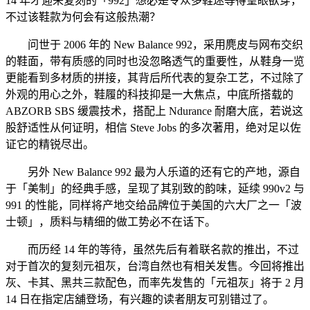
14 年才迎来复刻的「992」想必是令众多鞋迷等得望眼欲穿，
不过该鞋款为何会有这般热潮？
问世于 2006 年的 New Balance 992，采用麂皮与网布交织
的鞋面，带有质感的同时也没忽略透气的重要性，从鞋身一览
更能看到多材质的拼接，其背后所代表的复杂工艺，不过除了
外观的用心之外，鞋履的科技抑是一大焦点，中底所搭载的
ABZORB SBS 缓震技术，搭配上 Ndurance 耐磨大底，若说这
股舒适性从何证明，相信 Steve Jobs 的多次著用，绝对足以佐
证它的精锐尽出。
另外 New Balance 992 最为人乐道的还有它的产地，源自
于「美制」的经典手感，呈现了其别致的韵味，延续 990v2 与
991 的性能，同样将产地交给品牌位于美国的六大厂之一「波
士顿」，质料与精细的做工势必不在话下。
而历经 14 年的等待，虽然先后有着联名款的推出，不过
对于首次的复刻元祖灰，台湾自然也有相关发售。今回将推出
灰、卡其、黑共三款配色，而率先发售的「元祖灰」将于 2 月
14 日在指定店舖登场，有兴趣的读者朋友可别错过了。