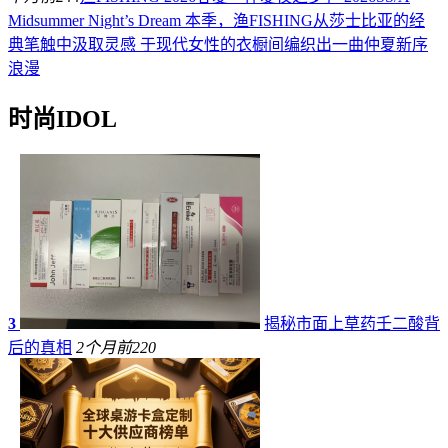
Midsummer Night’s Dream 本季，渔FISHING从莎士比亚的经
典笔触中汲取灵感 于现代女性的衣橱间编织出一曲仲夏新序
浪漫
时尚IDOL
3
揭秘市面上草药壬二酸背
后的真相
2个月前
220