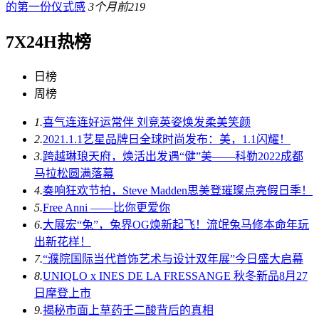
的第一份仪式感
3个月前
219
7X24H热榜
日榜
周榜
1.
喜气连连好运常伴 刘竞英姿焕发柔美笑颜
2.
2021.1.1艺星品牌日全球时尚发布：美，1.1闪耀！
3.
跨越琳琅天府，焕活出发遇“健”美——科勒2022成都
马拉松圆满落幕
4.
奏响狂欢节拍，Steve Madden思美登璀璨点亮假日季！
5.
Free Anni ——比你更爱你
6.
大展宏“兔”，兔界OG焕新起飞！流氓兔马修本命年玩
出新花样！
7.
“濮院国际当代首饰艺术与设计双年展”今日盛大启幕
8.
UNIQLO x INES DE LA FRESSANGE 秋冬新品8月27
日摩登上市
9.
揭秘市面上草药壬二酸背后的真相