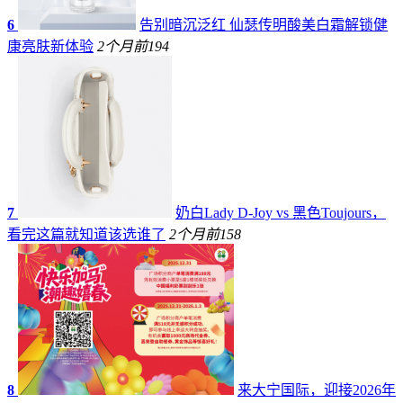
6
告别暗沉泛红 仙瑟传明酸美白霜解锁健
康亮肤新体验
2个月前
194
7
奶白Lady D-Joy vs 黑色Toujours，
看完这篇就知道该选谁了
2个月前
158
8
来大宁国际，迎接2026年