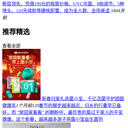
断层领先，凭借199元的极致价格、UVC杀菌、8档调节、5种
喷头、120天续航等硬核配置，成为全人群、全场景适
184
4天
前
推荐精选
查看全部
新春归家礼选菌小宝，千亿活菌守护团圆
健康年
1个月前
120
春节的脚步越来越近，归乡的行囊早已备
好，而 “常回家看看” 的期盼中，最珍贵的莫过于家人的平安
健康。这个新春，越来越多游子将菌小宝益生菌列