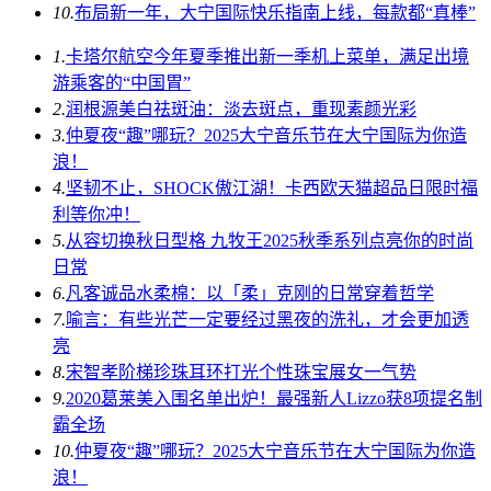
10.
布局新一年，大宁国际快乐指南上线，每款都“真棒”
1.
卡塔尔航空今年夏季推出新一季机上菜单，满足出境
游乘客的“中国胃”
2.
润根源美白祛斑油：淡去斑点，重现素颜光彩
3.
仲夏夜“趣”哪玩？2025大宁音乐节在大宁国际为你造
浪！
4.
坚韧不止，SHOCK傲江湖！卡西欧天猫超品日限时福
利等你冲！
5.
从容切换秋日型格 九牧王2025秋季系列点亮你的时尚
日常
6.
凡客诚品水柔棉：以「柔」克刚的日常穿着哲学
7.
喻言：有些光芒一定要经过黑夜的洗礼，才会更加透
亮
8.
宋智孝阶梯珍珠耳环打光个性珠宝展女一气势
9.
2020葛莱美入围名单出炉！最强新人Lizzo获8项提名制
霸全场
10.
仲夏夜“趣”哪玩？2025大宁音乐节在大宁国际为你造
浪！