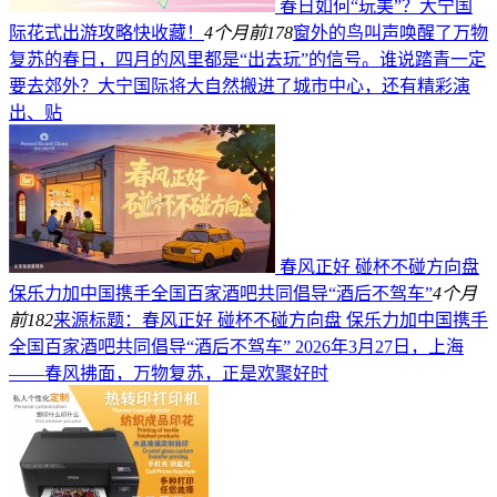
春日如何“玩美”？大宁国
际花式出游攻略快收藏！
4个月前
178
窗外的鸟叫声唤醒了万物
复苏的春日，四月的风里都是“出去玩”的信号。谁说踏青一定
要去郊外？大宁国际将大自然搬进了城市中心，还有精彩演
出、贴
春风正好 碰杯不碰方向盘
保乐力加中国携手全国百家酒吧共同倡导“酒后不驾车”
4个月
前
182
来源标题：春风正好 碰杯不碰方向盘 保乐力加中国携手
全国百家酒吧共同倡导“酒后不驾车” 2026年3月27日，上海
——春风拂面，万物复苏，正是欢聚好时