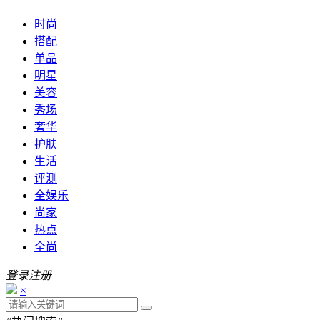
时尚
搭配
单品
明星
美容
秀场
奢华
护肤
生活
评测
全娱乐
尚家
热点
全尚
登录
注册
×