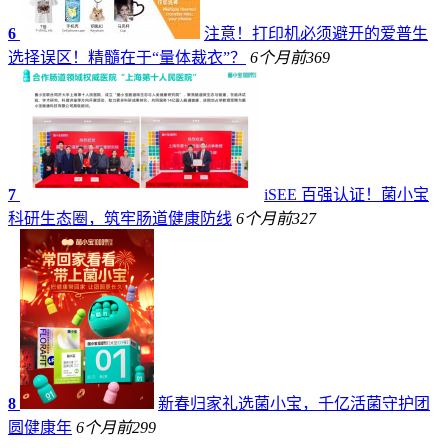
6
注意！打印机必须避开的爱普生
选择误区！精髓在于“量体裁衣”？
6个月前
369
7
iSEE 百强认证！菌小宝
科研生态圈，筑牢肠道健康防线
6个月前
327
8
新春归家礼选菌小宝，千亿活菌守护团
圆健康年
6个月前
299