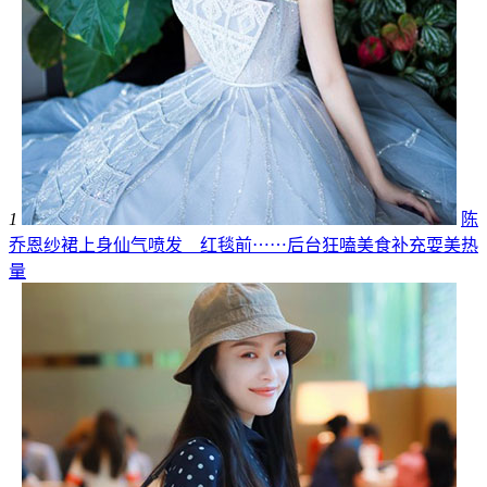
1
陈
乔恩纱裙上身仙气喷发 红毯前⋯⋯后台狂嗑美食补充耍美热
量