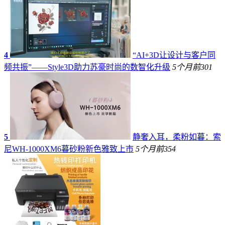
4
“AI+3D让设计与客户同
频共振”——Style3D助力苏豪时尚的数智化升级
5个月前
301
5
静奢入耳，柔粉如暮：索
尼WH-1000XM6暮砂粉新色雅致上市
5个月前
354