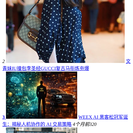
2
文
青妹IU撞包李圣经GUCCI复古马衔炼夯爆
3
WEEX AI 黑客松冠军诞
生：揭秘人机协作的 AI 交易策略
4个月前
320