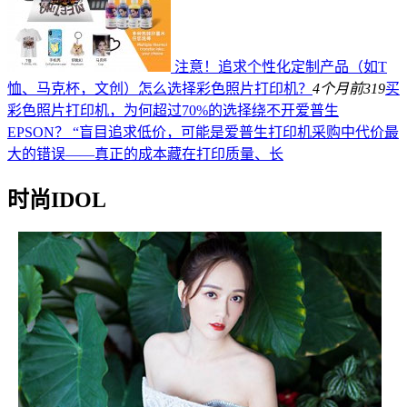
注意！追求个性化定制产品（如T
恤、马克杯，文创）怎么选择彩色照片打印机？
4个月前
319
买
彩色照片打印机，为何超过70%的选择绕不开爱普生
EPSON？ “盲目追求低价，可能是爱普生打印机采购中代价最
大的错误——真正的成本藏在打印质量、长
时尚IDOL