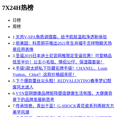
7X24H热榜
日榜
周榜
1.
天芮V-SPA角质调理霜，给予肌肤温和净透新体验
2.
依美园：科思丽芬推出2021年生肖福牛吉祥物聊天场
景应用表情
3.
圣诞2019日本迪士尼官网推限定圣诞优惠！可爱精品
低至半价！公主小毛毯、情侣公仔、保湿霜套装！
4.
手袋5款太妍私下珍藏名牌手袋！CHANEL、Louis
Vuitton、Chloé！这款价格超亲民！
5.
下个爆款蕾丝尖头鞋！REDVALENTINO春季梦幻颓
废风太迷人
6.
VTN官网健康品牌矩阵塑造健康生活氛围，大健康背
景下的品牌发展新思考
7.
传承惊艳，青出于蓝！G-SHOCK青花瓷系列再掀东方
美学风潮