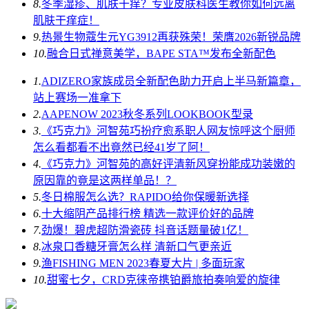
8.
冬季湿疹、肌肤干痒？专业皮肤科医生教你如何远离
肌肤干痒症！
9.
热景生物蔻生元YG3912再获殊荣！荣膺2026新锐品牌
10.
融合日式禅意美学，BAPE STA™发布全新配色
1.
ADIZERO家族成员全新配色助力开启上半马新篇章，
站上赛场一准拿下
2.
AAPENOW 2023秋冬系列LOOKBOOK型录
3.
《巧克力》河智苑巧扮疗愈系职人网友惊呼这个厨师
怎么看都看不出竟然已经41岁了阿！
4.
《巧克力》河智苑的高好评清新风穿扮能成功装嫩的
原因靠的竟是这两样单品！？
5.
冬日棉服怎么选？RAPIDO给你保暖新选择
6.
十大缩阴产品排行榜 精选一款评价好的品牌
7.
劲爆！碧虎超防滑瓷砖 抖音话题量破1亿！
8.
冰泉口香糖牙膏怎么样 清新口气更亲近
9.
渔FISHING MEN 2023春夏大片 | 多面玩家
10.
甜蜜七夕，CRD克徕帝携铂爵旅拍奏响爱的旋律