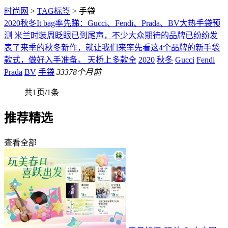
时尚网
>
TAG标签
> 手袋
2020秋冬It bag率先睇：Gucci、Fendi、Prada、BV大热手袋预
测
米兰时装周眨眼已到尾声，不少大众期待的品牌已纷纷发
表了来季的秋冬新作，就让我们来率先看这4个品牌的新手袋
款式，做好入手准备。 天桥上多款全
2020
秋冬
Gucci
Fendi
Prada
BV
手袋
333
78个月前
共1页/1条
推荐精选
查看全部