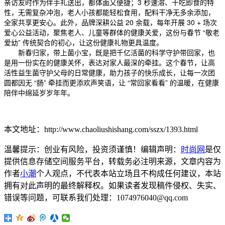
亲访友时作为伴手礼送出，都体面又便捷；3 秒速溶、干吃即食的特
性，无需复杂冲泡，老人小孩都能轻松食用，配料干净无多余添加，
全家共享更安心。此外，品牌深耕公益 20 余载，每年开展 30 + 场次
爱心公益活动，聚焦老人、儿童等群体的健康关爱，这份与春节 “敬老
爱幼” 传统契合的初心，让这份健康礼物更具温度。
新春归家，带上菌小宝，既是把千亿活菌的科学守护带回家，也
是用一份实在的健康关怀，表达对家人最深的牵挂。这个春节，让高
活性益生菌守护父母的日常健康，助力孩子的快乐成长，让每一次团
圆都因无 “肠” 牵挂而更添欢声笑语，让 “常回家看看” 的温暖，在健康
陪伴中绵延岁岁年年。
本文地址：http://www.chaoliushishang.com/sszx/1393.html
温馨提示：创业有风险，投资须谨慎！编辑声明：
时尚网
是仅
提供信息存储空间服务平台，转载务必注明来源，文章内容为
作者
小潮
个人观点，不代表本站立场且不构成任何建议，本站
拥有对此声明的最终解释权。如果读者发现稿件侵权、失实、
错误等问题，可联系我们处理：1074976040@qq.com