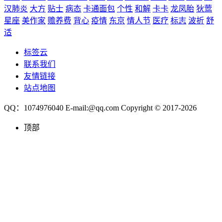
汉肺炎
大方
贴士
病态
卡通面包
个性
和解
卡卡
龙凤胎
狄莺
星座
美作家
赡养费
背心
疫情
东京
情人节
医疗
标志
波折
舒
适
标签云
联系我们
友情链接
站点地图
QQ：1074976040 E-mail:@qq.com Copyright © 2017-2026
顶部