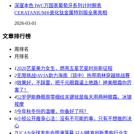
深邃本色 IWC万国表葡萄牙系列计时腕表
CERATANIUM®瓷化钛金属特别版全黑亮相
2026-03-01
文章排行榜
周排名
月排名
1
2020艺星美力女生，燃亮五星艺星时尚新征程
2
无限挑战|AVIA助力海南（琼中）热带雨林穿越挑战赛
3
效果好，不踩雷，把千元眼霜逼上绝路！婷美眼霜你厉
害了！
4
52岁伊能静眼周零细纹关键就是每天用两种眼霜、冰镇
按摩
5
今年秋冬份的温暖，你备好了吗？
6
小祯公开瘦身心法：没有不可能的事，只有不想做的决
心
7
UCAN全球发布会圆满落幕 以AI精准创新重构行业生