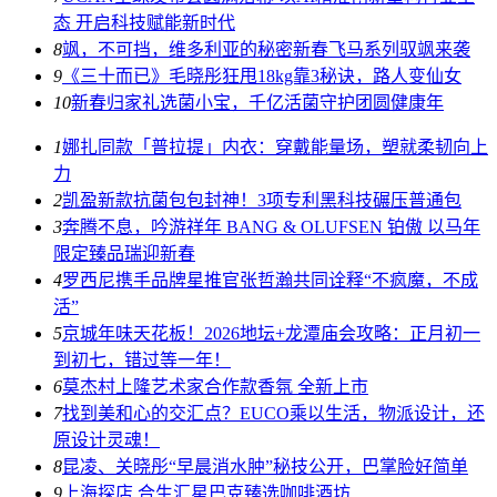
态 开启科技赋能新时代
8
飒，不可挡，维多利亚的秘密新春飞马系列驭飒来袭
9
《三十而已》毛晓彤狂甩18kg靠3秘诀，路人变仙女
10
新春归家礼选菌小宝，千亿活菌守护团圆健康年
1
娜扎同款「普拉提」内衣：穿戴能量场，塑就柔韧向上
力
2
凯盈新款抗菌包包封神！3项专利黑科技碾压普通包
3
奔腾不息，吟游祥年 BANG & OLUFSEN 铂傲 以马年
限定臻品瑞迎新春
4
罗西尼携手品牌星推官张哲瀚共同诠释“不疯魔，不成
活”
5
京城年味天花板！2026地坛+龙潭庙会攻略：正月初一
到初七，错过等一年！
6
莫杰村上隆艺术家合作款香氛 全新上市
7
找到美和心的交汇点？EUCO乘以生活，物派设计，还
原设计灵魂！
8
昆凌、关晓彤“早晨消水肿”秘技公开，巴掌脸好简单
9
上海探店 合生汇星巴克臻选咖啡酒坊