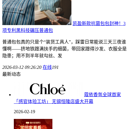
凯盈新款抗菌包包封神！3
项专利黑科技碾压普通包
普通包包真的只是个“装货工具人”，踩雷日常能说三天三夜谁
懂啊——挤地铁蹭满扶手的细菌，带回家蹭得沙发、衣服全是
隐患；用不到半年就勾丝、发
2026-03-12 09:26:20
在线
191
最新动态
蔻依香氛全球首家
「感官体验工坊」 无锡恒隆店盛大开幕
2026-02-19