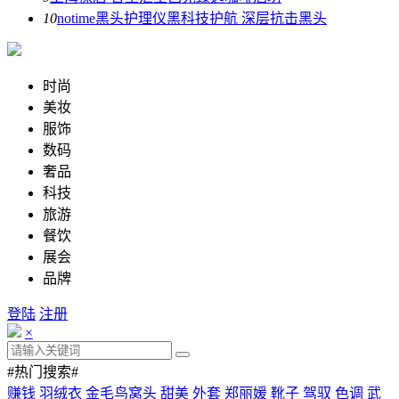
10
notime黑头护理仪黑科技护航 深层抗击黑头
时尚
美妆
服饰
数码
奢品
科技
旅游
餐饮
展会
品牌
登陆
注册
×
#热门搜索#
赚钱
羽绒衣
金毛鸟窝头
甜美
外套
郑丽媛
靴子
驾驭
色调
武