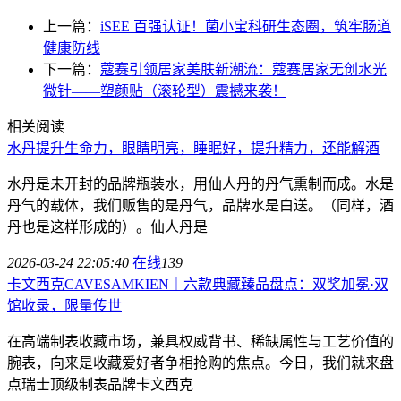
上一篇：
iSEE 百强认证！菌小宝科研生态圈，筑牢肠道
健康防线
下一篇：
蔻赛引领居家美肤新潮流：蔻赛居家无创水光
微针——塑颜贴（滚轮型）震撼来袭！
相关阅读
水丹提升生命力，眼睛明亮，睡眠好，提升精力，还能解酒
水丹是未开封的品牌瓶装水，用仙人丹的丹气熏制而成。水是
丹气的载体，我们贩售的是丹气，品牌水是白送。（同样，酒
丹也是这样形成的）。仙人丹是
2026-03-24 22:05:40
在线
139
卡文西克CAVESAMKIEN｜六款典藏臻品盘点：双奖加冕·双
馆收录，限量传世
在高端制表收藏市场，兼具权威背书、稀缺属性与工艺价值的
腕表，向来是收藏爱好者争相抢购的焦点。今日，我们就来盘
点瑞士顶级制表品牌卡文西克