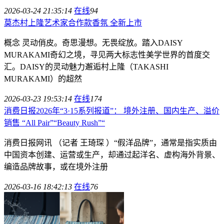
2026-03-24 21:35:14
在线
94
莫杰村上隆艺术家合作款香氛 全新上市
概念 灵动俏皮。奇思漫想。无畏绽放。踏入DAISY
MURAKAMI奇幻之境，寻见两大标志性美学世界的首度交
汇。DAISY的灵动魅力邂逅村上隆（TAKASHI
MURAKAMI）的超然
2026-03-23 19:53:14
在线
174
消费日报2026年“3·15系列报道”： 境外注册、国内生产、溢价
销售 “All Pair”“Beauty Rush”“
消费日报网讯 （记者 王琦琛 ）“假洋品牌”，通常是指实质由
中国资本创建、运营或生产，却通过起洋名、虚构海外背景、
编造品牌故事，或在境外注册
2026-03-16 18:42:13
在线
76