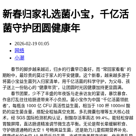
新春归家礼选菌小宝，千亿活
菌守护团圆健康年
2026-02-19 01:05
网络
小潮
春节的脚步越来越近，归乡的行囊早已备好，而 “常回家看看” 的
期盼中，最珍贵的莫过于家人的平安健康。这个新春，越来越多游子
将菌小宝益生菌列入归家清单，用千亿活菌的科学守护，为父母、孩
子送上一份贴心的 “健康年货”，让团圆时光因健康加持更显圆满。
春节团聚，少不了丰盛的年夜饭与走亲访友的宴请，暴饮暴食、
作息打乱往往给肠道带来不小负担。菌小宝作为中国 “千亿活菌领航
者”，每瓶含 1000 亿 CFU 高活性益生菌，相当于 100 杯 1000ml 酸
奶的益生菌含量，搭配全程抽真空充氮、多孔微囊包埋等五大核心技
术，经 SGS 国际检测机构认证，耐酸存活率高达 99.4%，能轻松穿越
胃酸屏障，直达肠道精准调节微生态平衡。无论是帮长辈缓解积食、
守护肠道通畅的太空 1 号畅爽益生菌，还是助力儿童假期营养补充、
健康成长的太空 10 号萌乐益生菌，亦或是改善熬夜追剧、作息紊乱导