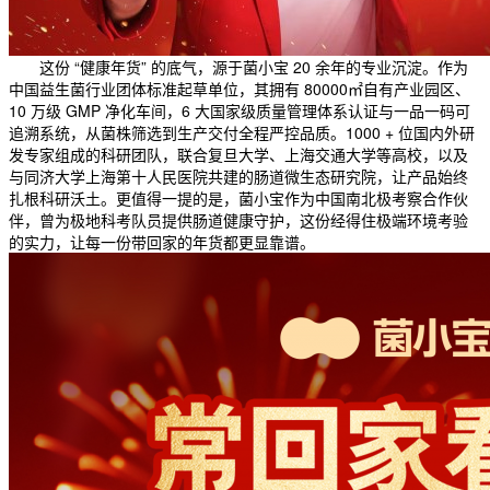
这份 “健康年货” 的底气，源于菌小宝 20 余年的专业沉淀。作为
中国益生菌行业团体标准起草单位，其拥有 80000㎡自有产业园区、
10 万级 GMP 净化车间，6 大国家级质量管理体系认证与一品一码可
追溯系统，从菌株筛选到生产交付全程严控品质。1000 + 位国内外研
发专家组成的科研团队，联合复旦大学、上海交通大学等高校，以及
与同济大学上海第十人民医院共建的肠道微生态研究院，让产品始终
扎根科研沃土。更值得一提的是，菌小宝作为中国南北极考察合作伙
伴，曾为极地科考队员提供肠道健康守护，这份经得住极端环境考验
的实力，让每一份带回家的年货都更显靠谱。