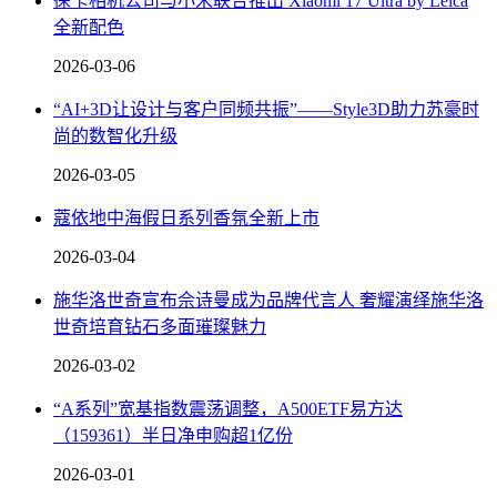
徕卡相机公司与小米联合推出 Xiaomi 17 Ultra by Leica
全新配色
2026-03-06
“AI+3D让设计与客户同频共振”——Style3D助力苏豪时
尚的数智化升级
2026-03-05
蔻依地中海假日系列香氛全新上市
2026-03-04
施华洛世奇宣布佘诗曼成为品牌代言人 奢耀演绎施华洛
世奇培育钻石多面璀璨魅力
2026-03-02
“A系列”宽基指数震荡调整，A500ETF易方达
（159361）半日净申购超1亿份
2026-03-01