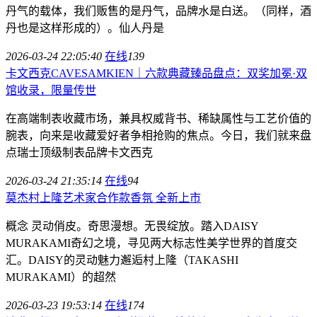
丹气的载体，我们贩售的是丹气，品牌水是白送。（同样，酒
丹也是这样形成的）。仙人丹是
2026-03-24 22:05:40
在线
139
卡文西克CAVESAMKIEN｜六款典藏臻品盘点：双奖加冕·双
馆收录，限量传世
在高端制表收藏市场，兼具权威背书、稀缺属性与工艺价值的
腕表，向来是收藏爱好者争相抢购的焦点。今日，我们就来盘
点瑞士顶级制表品牌卡文西克
2026-03-24 21:35:14
在线
94
莫杰村上隆艺术家合作款香氛 全新上市
概念 灵动俏皮。奇思漫想。无畏绽放。踏入DAISY
MURAKAMI奇幻之境，寻见两大标志性美学世界的首度交
汇。DAISY的灵动魅力邂逅村上隆（TAKASHI
MURAKAMI）的超然
2026-03-23 19:53:14
在线
174