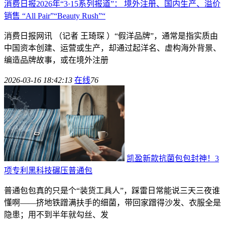
消费日报2026年“3·15系列报道”： 境外注册、国内生产、溢价
销售 “All Pair”“Beauty Rush”“
消费日报网讯 （记者 王琦琛 ）“假洋品牌”，通常是指实质由
中国资本创建、运营或生产，却通过起洋名、虚构海外背景、
编造品牌故事，或在境外注册
2026-03-16 18:42:13
在线
76
凯盈新款抗菌包包封神！3
项专利黑科技碾压普通包
普通包包真的只是个“装货工具人”，踩雷日常能说三天三夜谁
懂啊——挤地铁蹭满扶手的细菌，带回家蹭得沙发、衣服全是
隐患；用不到半年就勾丝、发