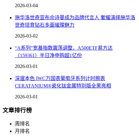
2026-03-04
施华洛世奇宣布佘诗曼成为品牌代言人 奢耀演绎施华洛
世奇培育钻石多面璀璨魅力
2026-03-02
“A系列”宽基指数震荡调整，A500ETF易方达
（159361）半日净申购超1亿份
2026-03-01
深邃本色 IWC万国表葡萄牙系列计时腕表
CERATANIUM®瓷化钛金属特别版全黑亮相
2026-03-01
文章排行榜
周排名
月排名