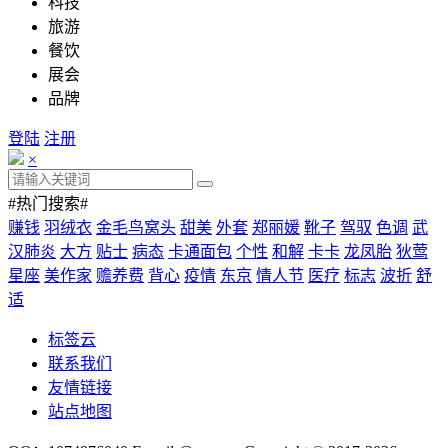
科技
旅游
餐饮
展会
品牌
登陆
注册
×
#热门搜索#
赚钱
羽绒衣
金毛鸟窝头
甜美
外套
郑丽媛
靴子
驾驭
色调
武
汉肺炎
大方
贴士
病态
卡通面包
个性
和解
卡卡
龙凤胎
狄莺
星座
美作家
赡养费
背心
疫情
东京
情人节
医疗
标志
波折
舒
适
标签云
联系我们
友情链接
站点地图