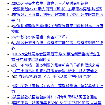
1
2020艺星美力女生，燃亮五星艺星时尚新征程
2
无限挑战|AVIA助力海南（琼中）热带雨林穿越挑战赛
3
效果好，不踩雷，把千元眼霜逼上绝路！婷美眼霜你厉
害了！
4
52岁伊能静眼周零细纹关键就是每天用两种眼霜、冰镇
按摩
5
今年秋冬份的温暖，你备好了吗？
6
小祯公开瘦身心法：没有不可能的事，只有不想做的决
心
7
UCAN全球发布会圆满落幕 以AI精准创新重构行业生
态 开启科技赋能新时代
8
飒，不可挡，维多利亚的秘密新春飞马系列驭飒来袭
9
《三十而已》毛晓彤狂甩18kg靠3秘诀，路人变仙女
10
新春归家礼选菌小宝，千亿活菌守护团圆健康年
1
娜扎同款「普拉提」内衣：穿戴能量场，塑就柔韧向上
力
2
凯盈新款抗菌包包封神！3项专利黑科技碾压普通包
3
奔腾不息，吟游祥年 BANG & OLUFSEN 铂傲 以马年