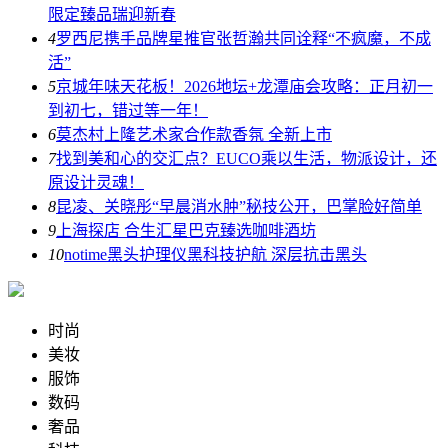
限定臻品瑞迎新春
4
罗西尼携手品牌星推官张哲瀚共同诠释“不疯魔，不成
活”
5
京城年味天花板！2026地坛+龙潭庙会攻略：正月初一
到初七，错过等一年！
6
莫杰村上隆艺术家合作款香氛 全新上市
7
找到美和心的交汇点？EUCO乘以生活，物派设计，还
原设计灵魂！
8
昆凌、关晓彤“早晨消水肿”秘技公开，巴掌脸好简单
9
上海探店 合生汇星巴克臻选咖啡酒坊
10
notime黑头护理仪黑科技护航 深层抗击黑头
时尚
美妆
服饰
数码
奢品