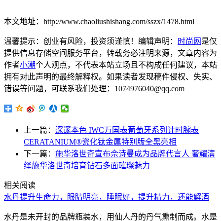
本文地址：http://www.chaoliushishang.com/sszx/1478.html
温馨提示：创业有风险，投资须谨慎！编辑声明：
时尚网
是仅
提供信息存储空间服务平台，转载务必注明来源，文章内容为
作者
小潮
个人观点，不代表本站立场且不构成任何建议，本站
拥有对此声明的最终解释权。如果读者发现稿件侵权、失实、
错误等问题，可联系我们处理：1074976040@qq.com
上一篇：
深邃本色 IWC万国表葡萄牙系列计时腕表
CERATANIUM®瓷化钛金属特别版全黑亮相
下一篇：
施华洛世奇宣布佘诗曼成为品牌代言人 奢耀演
绎施华洛世奇培育钻石多面璀璨魅力
相关阅读
水丹提升生命力，眼睛明亮，睡眠好，提升精力，还能解酒
水丹是未开封的品牌瓶装水，用仙人丹的丹气熏制而成。水是